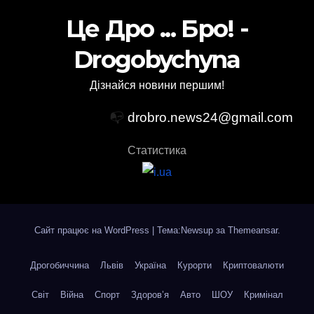
Це Дро ... Бро! -
Drogobychyna
Дізнайся новини першим!
📭
drobro.news24@gmail.com
Статистика
Сайт працює на WordPress
|
Тема:Newsup за
Themeansar
.
Дрогобиччина
Львів
Україна
Курорти
Криптовалюти
Світ
Війна
Спорт
Здоров’я
Авто
ШОУ
Кримінал