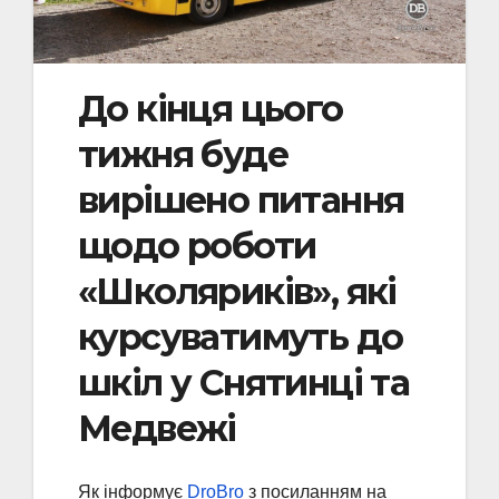
До кінця цього
тижня буде
вирішено питання
щодо роботи
«Школяриків», які
курсуватимуть до
шкіл у Снятинці та
Медвежі
Як інформує
DroBro
з посиланням на