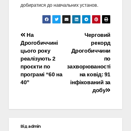
добиратися до навчальних установ.
Навігація
На
Черговий
Дрогобиччині
рекорд
записів
цього року
Дрогобиччини
реалізують 2
по
проєкти по
захворюваності
програмі “60 на
на ковід: 91
40”
інфікований за
добу
Від
admin