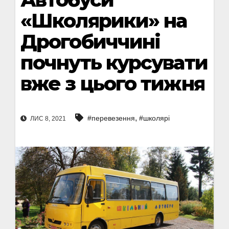
«Школярики» на
Дрогобиччині
почнуть курсувати
вже з цього тижня
,
#перевезення
#школярі
ЛИС 8, 2021