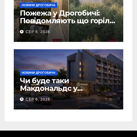
НОВИНИ ДРОГОБИЧА
Пожежа у Дрогобичі:
Повідомляють що горіло
5 гаражів (Відео)
СЕР 6, 2026
НОВИНИ ДРОГОБИЧА
Чи буде таки
Макдональдс у
Дрогобичі? (Фото)
СЕР 6, 2026