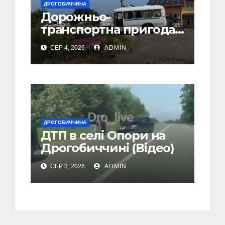
ДРОГОБИЧЧИНА
Дорожньо-
транспортна пригода
у селі Попелі на
СЕР 4, 2026
ADMIN
Дрогобиччині
ДРОГОБИЧЧИНА
ДТП в селі Опори на
Дрогобиччині (Відео)
СЕР 3, 2026
ADMIN