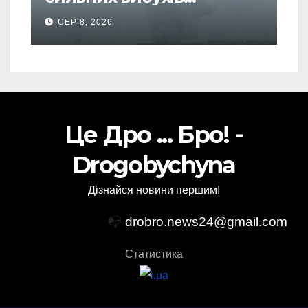
почалася масова
СЕР 8, 2026
евакуація
Це Дро ... Бро! -
Drogobychyna
Дізнайся новини першим!
📭
drobro.news24@gmail.com
Статистика