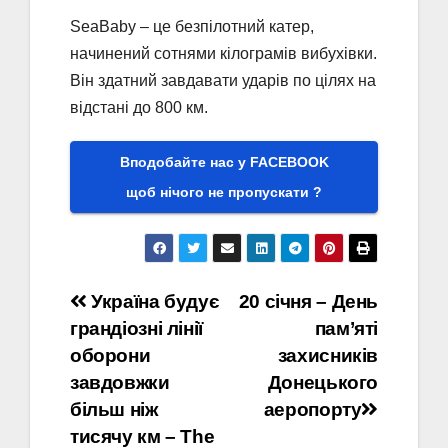
SeaBaby – це безпілотний катер,
начинений сотнями кілограмів вибухівки.
Він здатний завдавати ударів по цілях на
відстані до 800 км.
Вподобайте нас у FACEBOOK
щоб нічого не пропускати ?
Навігація
Україна будує
20 січня – День
грандіозні лінії
пам’яті
записів
оборони
захисників
завдовжки
Донецького
більш ніж
аеропорту
тисячу км – The