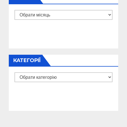
Архіви
КАТЕГОРІЇ
Категорії