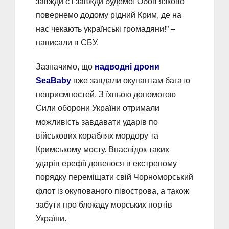
завжди є і завжди будемо! Обов’язково
повернемо додому рідний Крим, де на
нас чекають українські громадяни!” –
написали в СБУ.
Зазначимо, що
надводні дрони
SeaBaby
вже завдали окупантам багато
неприємностей. З їхньою допомогою
Сили оборони України отримали
можливість завдавати ударів по
військових кораблях мордору та
Кримському мосту. Внаслідок таких
ударів ерефії довелося в екстреному
порядку переміщати свій Чорноморський
флот із окупованого півострова, а також
забути про блокаду морських портів
України.