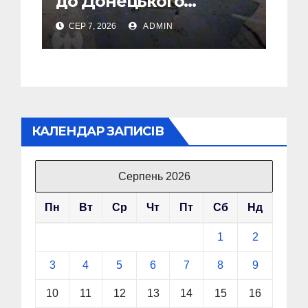
до Донецького
аеропорту та спалив
СЕР 7, 2026
ADMIN
“Шахед” ще до запуску
КАЛЕНДАР ЗАПИСІВ
Серпень 2026
Пн
Вт
Ср
Чт
Пт
Сб
Нд
1
2
3
4
5
6
7
8
9
10
11
12
13
14
15
16