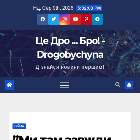
Перейти
Нд. Сер 9th, 2026
5:32:04 PM
до
вмісту
Це Дро ... Бро! -
Drogobychyna
Дізнайся новини першим!
ВІЙНА
”Ми там завжди