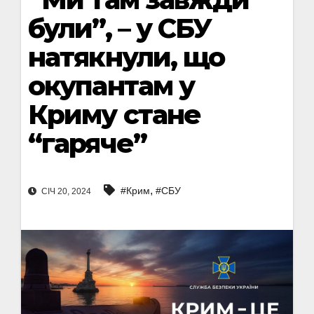
були”, – у СБУ
натякнули, що
окупантам у
Криму стане
“гаряче”
,
#Крим
#СБУ
СІЧ 20, 2024