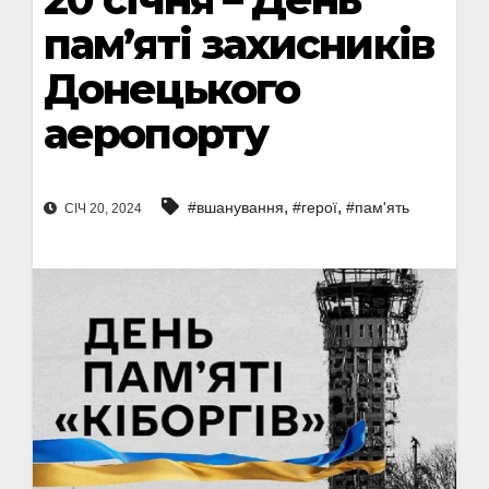
пам’яті захисників
Донецького
аеропорту
,
,
#вшанування
#герої
#пам'ять
СІЧ 20, 2024