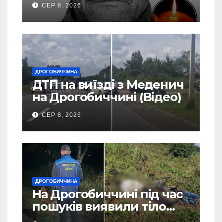
СЕР 8, 2026
Станилі
ДРОГОБИЧЧИНА
ДТП на виїзді з Меденич
на Дрогобиччині (Відео)
СЕР 8, 2026
ДРОГОБИЧЧИНА
На Дрогобиччині під час
пошуків виявили тіло
зниклого чоловіка (Фото)