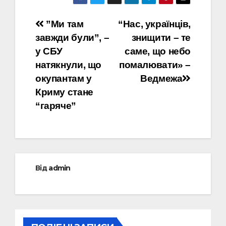
Навігація
”Ми там
“Нас, українців,
завжди були”, –
знищити – те
записів
у СБУ
саме, що небо
натякнули, що
помалювати» –
окупантам у
Ведмежа
Криму стане
“гаряче”
Від
admin