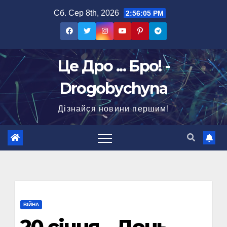
Перейти
Сб. Сер 8th, 2026
2:56:06 PM
до
вмісту
Це Дро ... Бро! -
Drogobychyna
Дізнайся новини першим!
ВІЙНА
20 січня – День