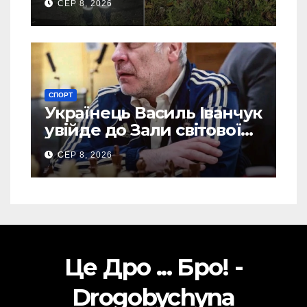
СЕР 8, 2026
СПОРТ
Українець Василь Іванчук
увійде до Зали світової
шахової слави
СЕР 8, 2026
Це Дро ... Бро! -
Drogobychyna