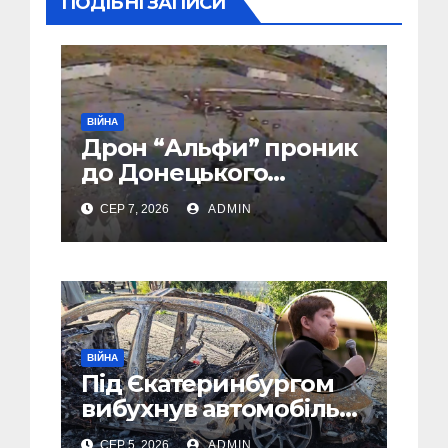
ПОДІБНІ ЗАПИСИ
ВІЙНА
Дрон “Альфи” проник
до Донецького
аеропорту та спалив
СЕР 7, 2026
ADMIN
“Шахед” ще до запуску
ВІЙНА
Під Єкатеринбургом
вибухнув автомобіль
голови компанії-
СЕР 5, 2026
ADMIN