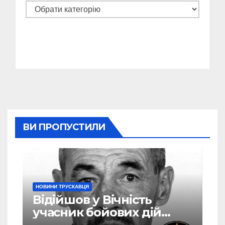
Категорії
ВИ ПРОПУСТИЛИ
НОВИНИ ТРУСКАВЦЯ
Відійшов у Вічність
учасник бойових дій
Василь Іваникович зі