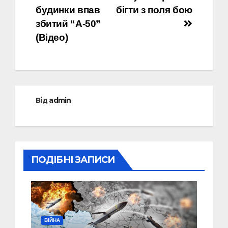
будинки впав
бігти з поля бою
збитий “А-50”
(Відео)
Від
admin
ПОДІБНІ ЗАПИСИ
ВІЙНА