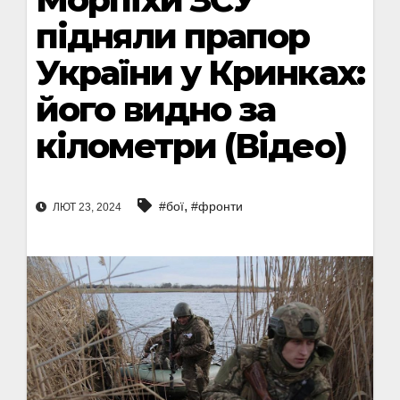
підняли прапор
України у Кринках:
його видно за
кілометри (Відео)
,
#бої
#фронти
ЛЮТ 23, 2024