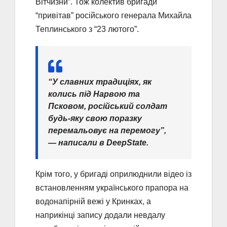
Вітчизни”. Тож колектив бригади
“привітав” російського генерала Михайла
Теплинського з “23 лютого”.
“У славних традиціях, як
колись під Нарвою та
Псковом, російський солдат
будь-яку свою поразку
перемальовує на перемогу”,
— написали в DeepState.
Крім того, у бригаді оприлюднили відео із
встановленням українського прапора на
водонапірній вежі у Кринках, а
наприкінці запису додали невдалу