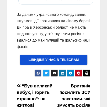
За даними українського командування,
штурмові дії противника на лівому березі
Дніпра в Херсонській області не мають
жодного успіху, у зв’язку з чим росіяни
вдалися до маніпуляцій та фальсифікації
фактів.
ШВИДШЕ У НАС В ТELEGRAM
Навігація
“Був великий
Британія
вибух, і горить
посилить ЗСУ
записів
страшно”: на
ракетами, які
житлові
змусять росіян