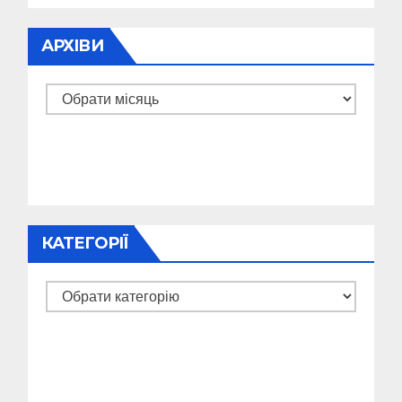
АРХІВИ
Архіви
КАТЕГОРІЇ
Категорії