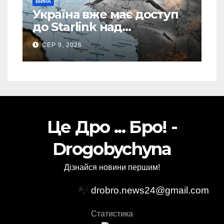
ВІЙНА
Україна вже має доступ
до Starlink над
територією Росії: в одній
СЕР 9, 2026
спеціальній зоні – ЗМІ
Це Дро ... Бро! -
Drogobychyna
Дізнайся новини першим!
📭
drobro.news24@gmail.com
Статистика