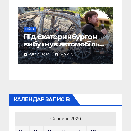
ВІЙНА
Під Єкатеринбургом
вибухнув автомобіль
голови компанії-
СЕР 5, 2026
ADMIN
виробника дронів
“Упир” – перші
подробиці
КАЛЕНДАР ЗАПИСІВ
Серпень 2026