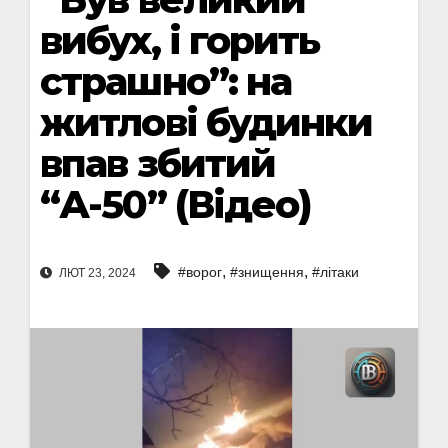
вибух, і горить
страшно”: на
житлові будинки
впав збитий
“А-50” (Відео)
,
,
#ворог
#знищення
#літаки
ЛЮТ 23, 2024