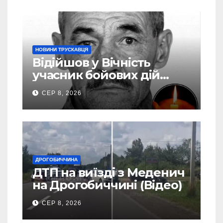
НОВИНИ ТРУСКАВЦЯ
Відійшов у Вічність
учасник бойових дій
Василь Іваникович зі
СЕР 8, 2026
Станилі
ДРОГОБИЧЧИНА
ДТП на виїзді з Меденич
на Дрогобиччині (Відео)
СЕР 8, 2026