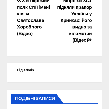
Навігація
3-й окремий
Морпіхи ЗСУ
полк СпП імені
підняли прапор
записів
князя
України у
Святослава
Кринках: його
Хороброго
видно за
(Відео)
кілометри
(Відео)
Від
admin
ПОДІБНІ ЗАПИСИ