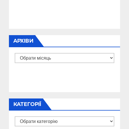
АРХІВИ
Архіви
КАТЕГОРІЇ
Категорії