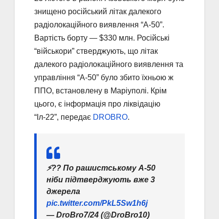
знищено російський літак далекого
радіолокаційного виявлення “А-50”.
Вартість борту — $330 млн. Російські
“військори” стверджують, що літак
далекого радіолокаційного виявлення та
управління “А-50” було збито їхньою ж
ППО, встановлену в Маріуполі. Крім
цього, є інформація про ліквідацію
“Іл-22”, передає
DROBRO
.
⚡️?? По рашистському А-50
ніби підтверджують вже 3
джерела
pic.twitter.com/PkL5Sw1h6j
— DroBro7/24 (@DroBro10)