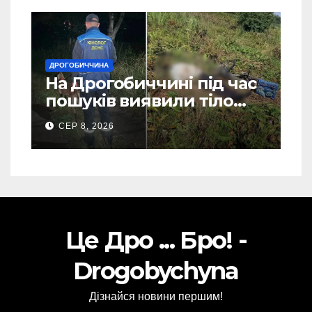
ДРОГОБИЧЧИНА
На Дрогобиччині під час
пошуків виявили тіло
зниклого чоловіка (Фото)
СЕР 8, 2026
Це Дро ... Бро! -
Drogobychyna
Дізнайся новини першим!