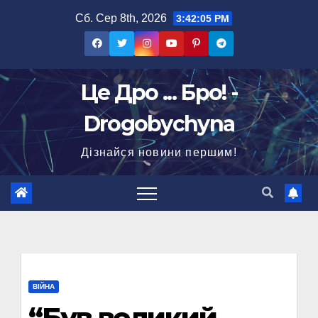
Перейти
Сб. Сер 8th, 2026
3:42:06 PM
до
вмісту
Це Дро ... Бро! -
Drogobychyna
Дізнайся новини першим!
ВІЙНА
“Був великий