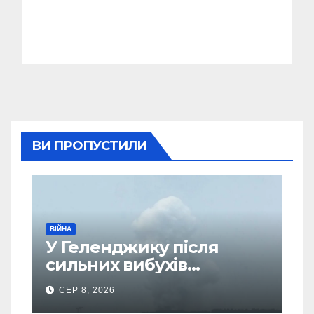
ВИ ПРОПУСТИЛИ
ВІЙНА
У Геленджику після
сильних вибухів
почалася масова
СЕР 8, 2026
евакуація