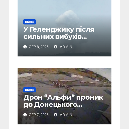
ВІЙНА
У Геленджику після
сильних вибухів
почалася масова
СЕР 8, 2026
ADMIN
евакуація
ВІЙНА
Дрон “Альфи” проник
до Донецького
аеропорту та спалив
СЕР 7, 2026
ADMIN
“Шахед” ще до запуску