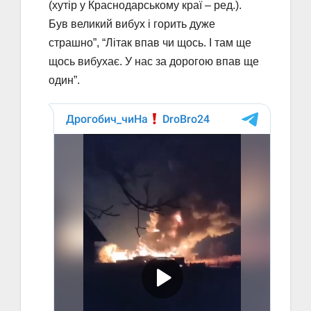
(хутір у Краснодарському краї – ред.).
Був великий вибух і горить дуже
страшно”, “Літак впав чи щось. І там ще
щось вибухає. У нас за дорогою впав ще
один”.