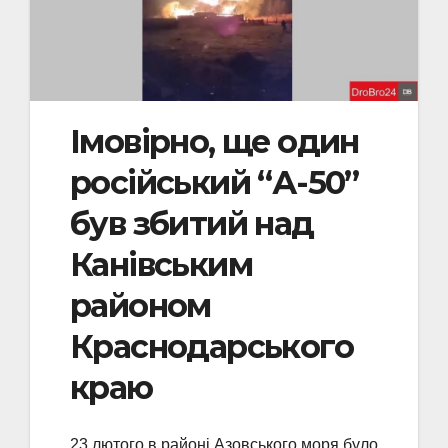
Імовірно, ще один
російський “А-50”
був збитий над
Канівським
районом
Краснодарського
краю
23 лютого в районі Азовського моря було