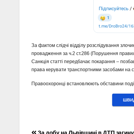
За фактом слідчі відділу розслідування злочи
провадження за ч.2 ст.286 (Порушення правил
Санкція статті передбачає покарання – позба
права керувати транспортними засобами на стр
Правоохоронці встановлюють обставини подіі
ШВИД
За добу на Львівщині в ДТП загину