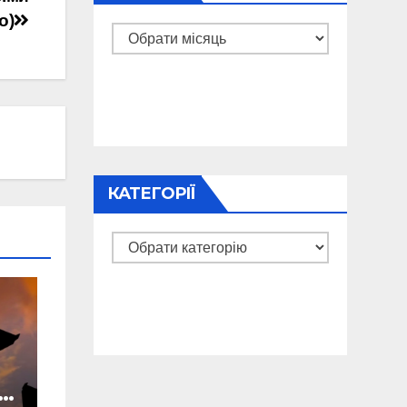
о)
Архіви
КАТЕГОРІЇ
Категорії