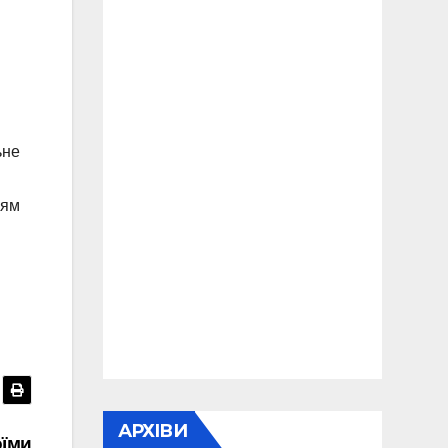
ьне
ням
АРХІВИ
оїми