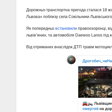
Дорожньо-транспортна пригода сталася 18 жов
Львова» поблизу села Сокільники Львівськог
Як попередньо
встановили
правоохоронці, ві
львів’янин, та автомобіля Daewoo Lanos під к
Від отриманих внаслідок ДТП травм мотоцикліс