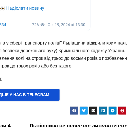
нів у сфері транспорту поліції Львівщини відкрили кримінал
 безпеки дорожнього руху) Кримінального кодексу України.
влення волі на строк від трьох до восьми років з позбавлен
ок до трьох років або без такого.
̈.
ШЕ У НАС В ТELEGRAM
ли 4
Львівщина не перестає дивувати св