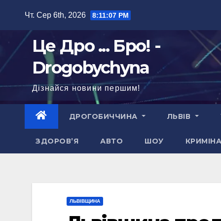
Перейти
Чт. Сер 6th, 2026
8:11:08 PM
до
вмісту
Це Дро ... Бро! -
Drogobychyna
Дізнайся новини першим!
ДРОГОБИЧЧИНА
ЛЬВІВ
ЗДОРОВ’Я
АВТО
ШОУ
КРИМІН
ЛЬВІВЩИНА