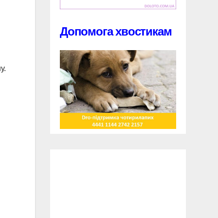
Допомога хвостикам
й
у.