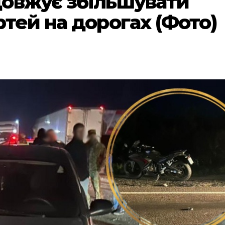
овжує збільшувати
тей на дорогах (Фото)
и