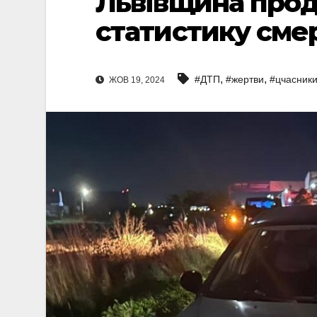
Львівщина прод
статистику смер
,
,
#ДТП
#жертви
#цчасник
ЖОВ 19, 2024