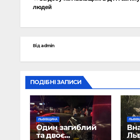
Навігація
людей
записів
Від
admin
ПОДІБНІ ЗАПИСИ
ЛЬВІВЩИНА
ЛЬВІВ
Один загиблий
Вна
та двоє
Ль