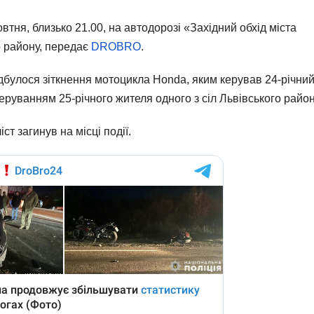
тня, близько 21.00, на автодорозі «Західний обхід міста
о району, передає
DROBRO
.
дбулося зіткнення мотоцикла Honda, яким керував 24-річни
еруванням 25-річного жителя одного з сіл Львівського район
т загинув на місці події.