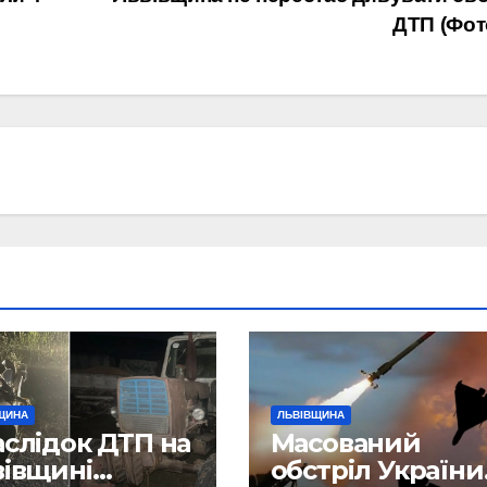
ДТП (Фот
ЩИНА
ЛЬВІВЩИНА
слідок ДТП на
Масований
вівщині
обстріл України