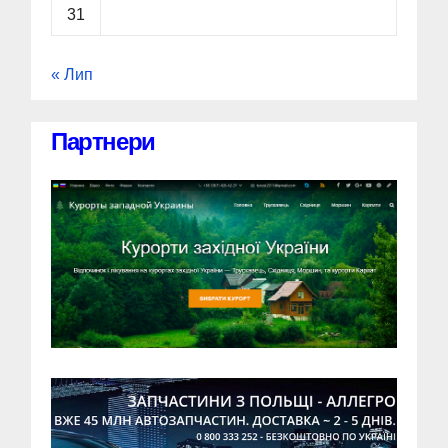
31
« Лип
Партнери