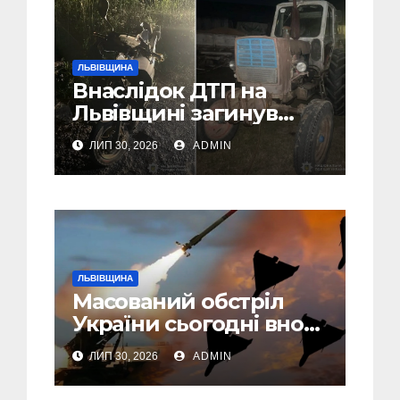
ЛЬВІВЩИНА
Внаслідок ДТП на
Львівщині загинув
малолітній водій
ЛИП 30, 2026
ADMIN
скутера, а
неповнолітній
пасажир травмований
ЛЬВІВЩИНА
Масований обстріл
України сьогодні вночі:
У Львові пошкоджені
ЛИП 30, 2026
ADMIN
дві багатоповерхівки