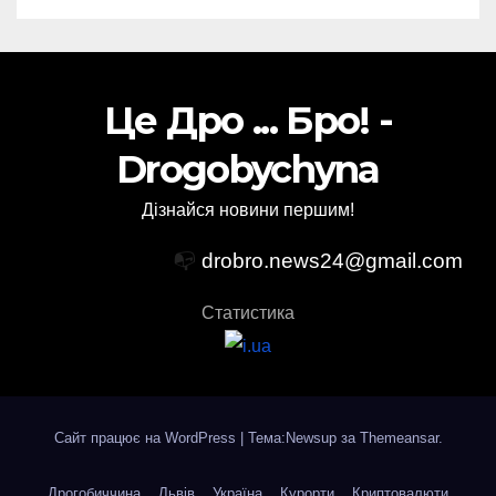
Це Дро ... Бро! -
Drogobychyna
Дізнайся новини першим!
📭
drobro.news24@gmail.com
Статистика
Сайт працює на WordPress
|
Тема:Newsup за
Themeansar
.
Дрогобиччина
Львів
Україна
Курорти
Криптовалюти