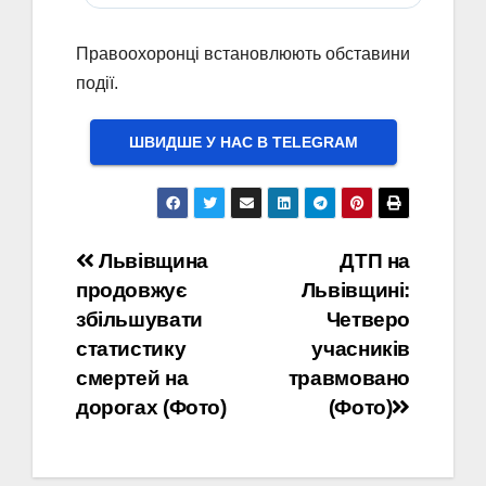
Правоохоронці встановлюють обставини
події.
ШВИДШЕ У НАС В ТELEGRAM
Навігація
Львівщина
ДТП на
продовжує
Львівщині:
записів
збільшувати
Четверо
статистику
учасників
смертей на
травмовано
дорогах (Фото)
(Фото)