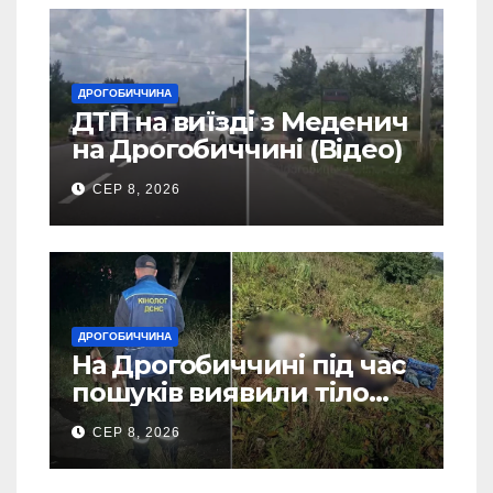
ДРОГОБИЧЧИНА
ДТП на виїзді з Меденич
на Дрогобиччині (Відео)
СЕР 8, 2026
ДРОГОБИЧЧИНА
На Дрогобиччині під час
пошуків виявили тіло
зниклого чоловіка (Фото)
СЕР 8, 2026