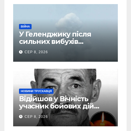
ВІЙНА
У Геленджику після
сильних вибухів
почалася масова
СЕР 8, 2026
евакуація
НОВИНИ ТРУСКАВЦЯ
Відійшов у Вічність
учасник бойових дій
Василь Іваникович зі
СЕР 8, 2026
Станилі