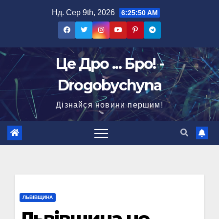
Перейти
Нд. Сер 9th, 2026
6:25:51 AM
до
вмісту
Це Дро ... Бро! -
Drogobychyna
Дізнайся новини першим!
ЛЬВІВЩИНА
Львівщина не