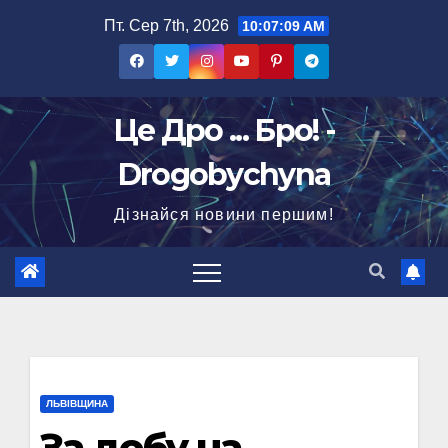
Перейти
Пт. Сер 7th, 2026
10:07:10 AM
до
вмісту
Це Дро ... Бро! -
Drogobychyna
Дізнайся новини першим!
ЛЬВІВЩИНА
За добу на