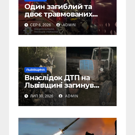
Один загиблий та
двоє травмованих
внаслідок ДТП на
СЕР 6, 2026
ADMIN
Самбірщині
ЛЬВІВЩИНА
Внаслідок ДТП на
Львівщині загинув
малолітній водій
ЛИП 30, 2026
ADMIN
скутера, а
неповнолітній
пасажир травмований