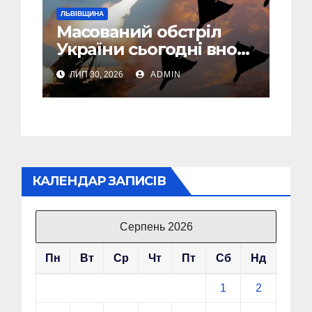
ЛЬВІВЩИНА
Масований обстріл
України сьогодні вночі:
У Львові пошкоджені
ЛИП 30, 2026
ADMIN
дві багатоповерхівки
КАЛЕНДАР ЗАПИСІВ
Серпень 2026
Пн
Вт
Ср
Чт
Пт
Сб
Нд
1
2