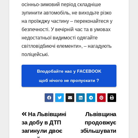
осінньо-зимовий період складніше
зупинити автомобіль, не виходьте різко
на проїжджу частину – переконайтеся у
безпечності. У вечірній час та в умовах
недостатньої видимості одягайте
світловідбиючі елементи», – нагадують
поліцейські.
Вподобайте нас у FACEBOOK
щоб нічого не пропускати ?
Навігація
На Львівщині
Львівщина
за добу в ДТП
продовжує
записів
загинули двоє
збільшувати