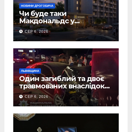
НОВИНИ ДРОГОБИЧА
Чи буде таки
Макдональдс у
Дрогобичі? (Фото)
СЕР 6, 2026
ЛЬВІВЩИНА
Один загиблий та двоє
травмованих внаслідок
ДТП на Самбірщині
СЕР 6, 2026