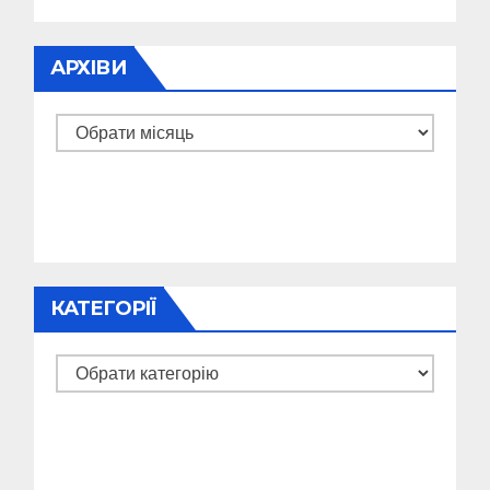
АРХІВИ
Архіви
КАТЕГОРІЇ
Категорії