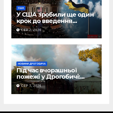
США
У США зробили ще один
крок до введення
“пекельних санкцій”
СЕР 7, 2026
проти Росії
НОВИНИ ДРОГОБИЧА
Під час вчорашньої
пожежі у Дрогобичі:
“врятовано” 4 гаражі
СЕР 7, 2026
(Відео)