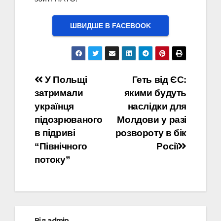
ШВИДШЕ В FACEBOOK
Навігація
У Польщі
Геть від ЄС:
затримали
якими будуть
записів
українця
наслідки для
підозрюваного
Молдови у разі
в підриві
розвороту в бік
“Північного
Росії
потоку”
Від
admin