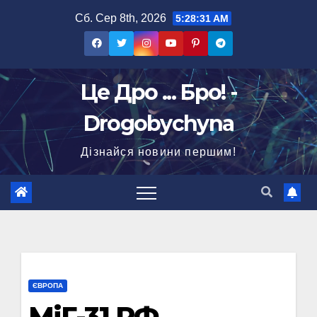
Перейти
Сб. Сер 8th, 2026
5:28:32 AM
до
вмісту
Це Дро ... Бро! -
Drogobychyna
Дізнайся новини першим!
ЄВРОПА
МіГ-31 РФ