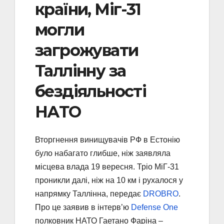
країни, Міг-31
могли
загрожувати
Таллінну за
бездіяльності
НАТО
Вторгнення винищувачів РФ в Естонію
було набагато глибше, ніж заявляла
місцева влада 19 вересня. Тріо МіГ-31
проникли далі, ніж на 10 км і рухалося у
напрямку Таллінна, передає
DROBRO
.
Про це заявив в інтерв’ю
Defense One
полковник НАТО Гаетано Фаріна –