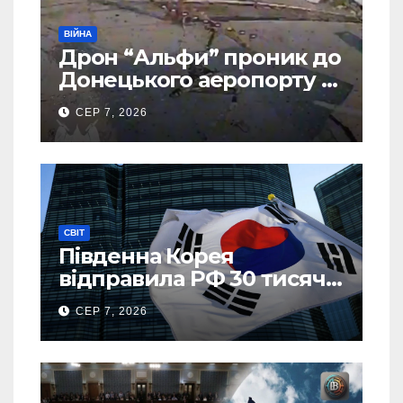
ВІЙНА
Дрон “Альфи” проник до
Донецького аеропорту та
спалив “Шахед” ще до
СЕР 7, 2026
запуску
СВІТ
Південна Корея
відправила РФ 30 тисяч
тонн авіапалива
СЕР 7, 2026