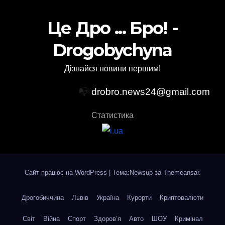
Це Дро ... Бро! -
Drogobychyna
Дізнайся новини першим!
📭
drobro.news24@gmail.com
Статистика
Сайт працює на WordPress
|
Тема:Newsup за
Themeansar
.
Дрогобиччина
Львів
Україна
Курорти
Криптовалюти
Світ
Війна
Спорт
Здоров’я
Авто
ШОУ
Кримінал