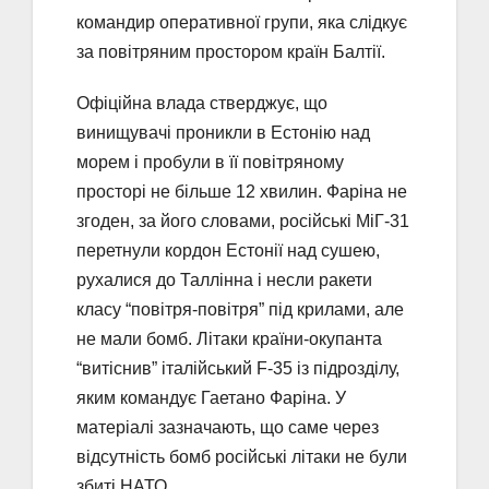
командир оперативної групи, яка слідкує
за повітряним простором країн Балтії.
Офіційна влада стверджує, що
винищувачі проникли в Естонію над
морем і пробули в її повітряному
просторі не більше 12 хвилин. Фаріна не
згоден, за його словами, російські МіГ-31
перетнули кордон Естонії над сушею,
рухалися до Таллінна і несли ракети
класу “повітря-повітря” під крилами, але
не мали бомб. Літаки країни-окупанта
“витіснив” італійський F-35 із підрозділу,
яким командує Гаетано Фаріна. У
матеріалі зазначають, що саме через
відсутність бомб російські літаки не були
збиті НАТО.