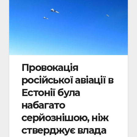
Провокація
російської авіації в
Естонії була
набагато
серйознішою, ніж
стверджує влада