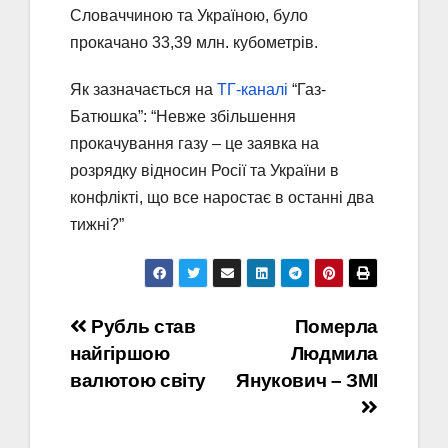
Словаччиною та Україною, було
прокачано 33,39 млн. кубометрів.
Як зазначається на
ТГ-каналі
“Газ-
Батюшка”: “Невже збільшення
прокачування газу – це заявка на
розрядку відносин Росії та України в
конфлікті, що все наростає в останні два
тижні?”
Навігація
Рубль став
Померла
найгіршою
Людмила
записів
валютою світу
Янукович – ЗМІ