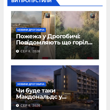
ВИ ПРОПУСТИЛИ
НОВИНИ ДРОГОБИЧА
Пожежа у Дрогобичі:
Повідомляють що горіло
5 гаражів (Відео)
СЕР 6, 2026
НОВИНИ ДРОГОБИЧА
Чи буде таки
Макдональдс у
Дрогобичі? (Фото)
СЕР 6, 2026