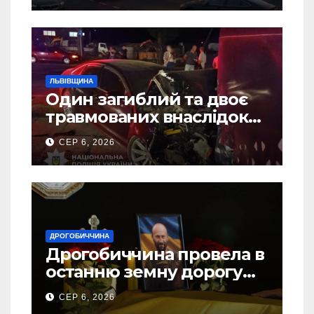
ЛЬВІВЩИНА
Один загиблий та двоє
травмованих внаслідок
ДТП на Самбірщині
СЕР 6, 2026
ДРОГОБИЧЧИНА
Дрогобиччина провела в
останню земну дорогу
свого Захисника – Олега
СЕР 6, 2026
Торського