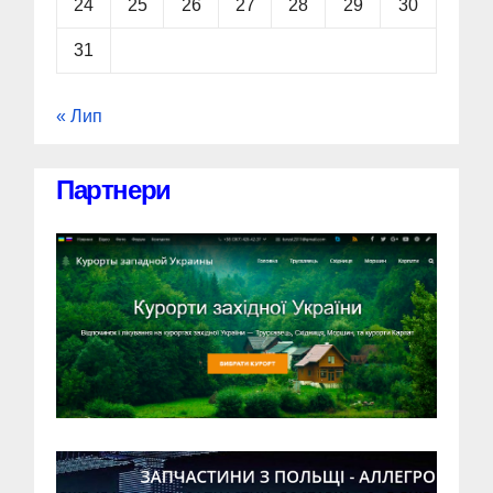
24
25
26
27
28
29
30
31
« Лип
Партнери