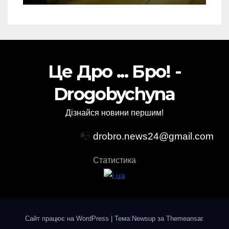
Це Дро ... Бро! -
Drogobychyna
Дізнайся новини першим!
📭
drobro.news24@gmail.com
Статистика
Сайт працює на WordPress
|
Тема:Newsup за
Themeansar
.