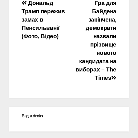
Навігація
Дональд
Гра для
Трамп пережив
Байдена
записів
замах в
закінчена,
Пенсильванії
демократи
(Фото, Відео)
назвали
прізвище
нового
кандидата на
виборах – The
Times
Від
admin