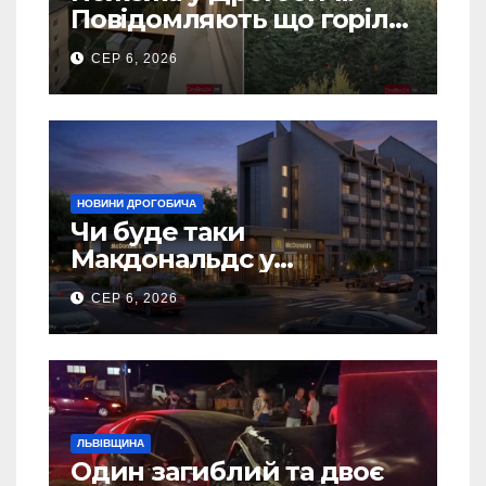
Повідомляють що горіло
5 гаражів (Відео)
СЕР 6, 2026
НОВИНИ ДРОГОБИЧА
Чи буде таки
Макдональдс у
Дрогобичі? (Фото)
СЕР 6, 2026
ЛЬВІВЩИНА
Один загиблий та двоє