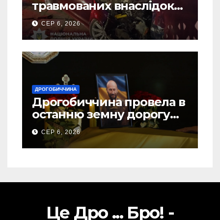
травмованих внаслідок
ДТП на Самбірщині
СЕР 6, 2026
ДРОГОБИЧЧИНА
Дрогобиччина провела в
останню земну дорогу
свого Захисника – Олега
СЕР 6, 2026
Торського
Це Дро ... Бро! -