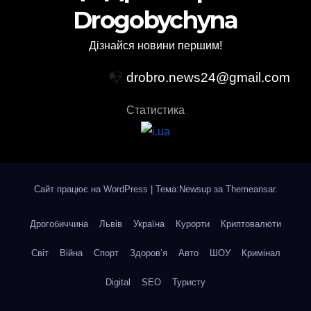
Drogobychyna
Дізнайся новини першим!
📭
drobro.news24@gmail.com
Статистика
Сайт працює на WordPress
|
Тема:Newsup за
Themeansar
.
Дрогобиччина
Львів
Україна
Курорти
Криптовалюти
Світ
Війна
Спорт
Здоров’я
Авто
ШОУ
Кримінал
Digital
SEO
Туристу