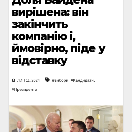
вирішена: він
закінчить
компанію і,
ймовірно, піде у
відставку
,
,
#вибори
#Кандидати
ЛИП 11, 2024
#Президенти