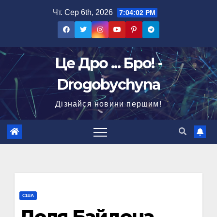
Перейти
Чт. Сер 6th, 2026
7:04:03 PM
до
вмісту
Це Дро ... Бро! -
Drogobychyna
Дізнайся новини першим!
США
Доля Байдена