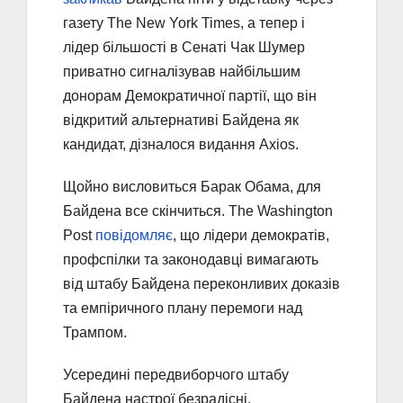
газету The New York Times, а тепер і
лідер більшості в Сенаті Чак Шумер
приватно сигналізував найбільшим
донорам Демократичної партії, що він
відкритий альтернативі Байдена як
кандидат, дізналося видання Axios.
Щойно висловиться Барак Обама, для
Байдена все скінчиться. The Washington
Post
повідомляє
, що лідери демократів,
профспілки та законодавці вимагають
від штабу Байдена переконливих доказів
та емпіричного плану перемоги над
Трампом.
Усередині передвиборчого штабу
Байдена настрої безрадісні.