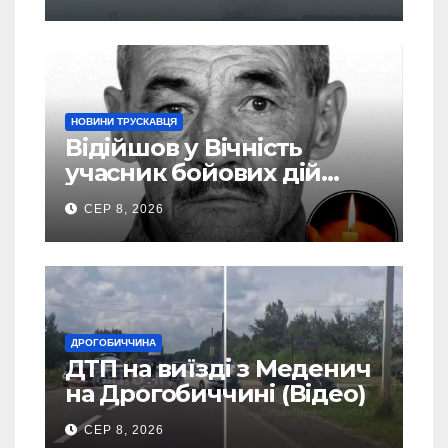
евакуація
НОВИНИ ТРУСКАВЦЯ
Відійшов у Вічність
учасник бойових дій
Василь Іваникович зі
СЕР 8, 2026
Станилі
ДРОГОБИЧЧИНА
ДТП на виїзді з Меденич
на Дрогобиччині (Відео)
СЕР 8, 2026