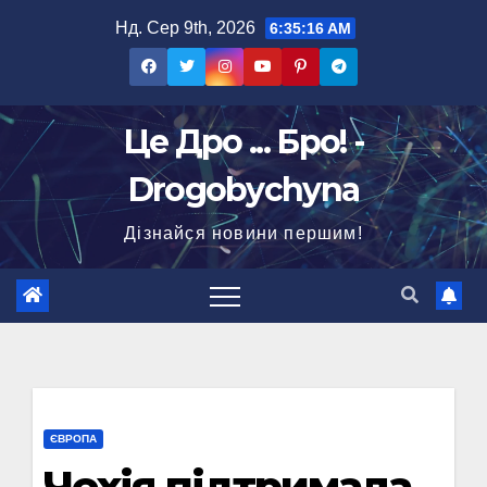
Перейти
Нд. Сер 9th, 2026
6:35:17 AM
до
вмісту
Це Дро ... Бро! -
Drogobychyna
Дізнайся новини першим!
ЄВРОПА
Чехія підтримала