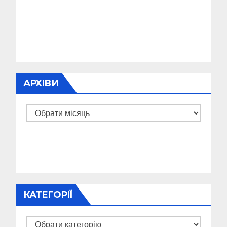
АРХІВИ
Архіви
КАТЕГОРІЇ
Категорії