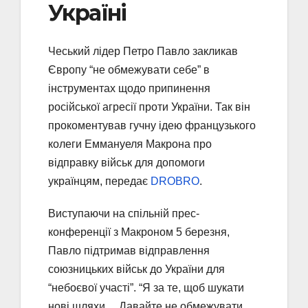
Україні
Чеський лідер Петро Павло закликав
Європу “не обмежувати себе” в
інструментах щодо припинення
російської агресії проти України. Так він
прокоментував гучну ідею французького
колеги Еммануеля Макрона про
відправку військ для допомоги
українцям, передає
DROBRO
.
Виступаючи на спільній прес-
конференції з Макроном 5 березня,
Павло підтримав відправлення
союзницьких військ до України для
“небоєвої участі”. “Я за те, щоб шукати
нові шляхи… Давайте не обмежувати