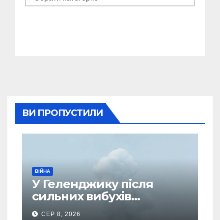
ВИ ПРОПУСТИЛИ
ВІЙНА
У Геленджику після
сильних вибухів
почалася масова
СЕР 8, 2026