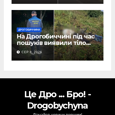
ДРОГОБИЧЧИНА
На Дрогобиччині під час
пошуків виявили тіло
зниклого чоловіка (Фото)
СЕР 8, 2026
Це Дро ... Бро! -
Drogobychyna
Дізнайся новини першим!