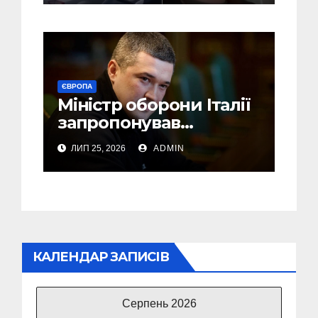
Фото)
ЄВРОПА
Міністр оборони Італії
запропонував
Федорову стати його
ЛИП 25, 2026
ADMIN
радником
КАЛЕНДАР ЗАПИСІВ
Серпень 2026