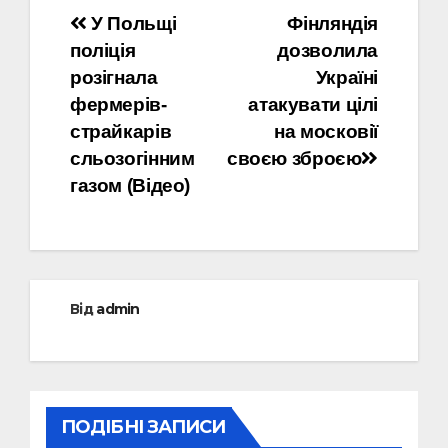
Навігація
У Польщі
Фінляндія
поліція
дозволила
записів
розігнала
Україні
фермерів-
атакувати цілі
стрaйкарів
на московії
сльoзогінним
своєю зброєю
гaзом (Відео)
Від
admin
ПОДІБНІ ЗАПИСИ