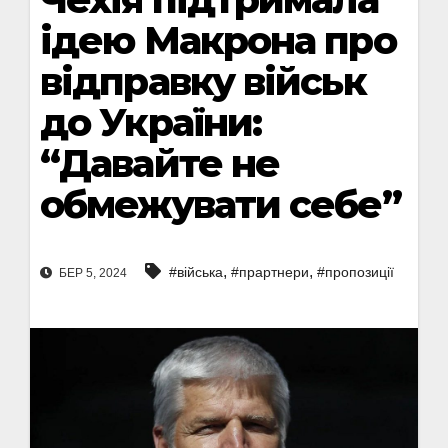
ідею Макрона про
відправку військ
до України:
“Давайте не
обмежувати себе”
,
,
#війська
#прартнери
#пропозиції
БЕР 5, 2024