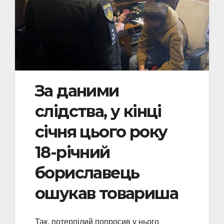
За даними
слідства, у кінці
січня цього року
18-річний
бориславець
ошукав товариша
Так, потерпілий попросив у нього