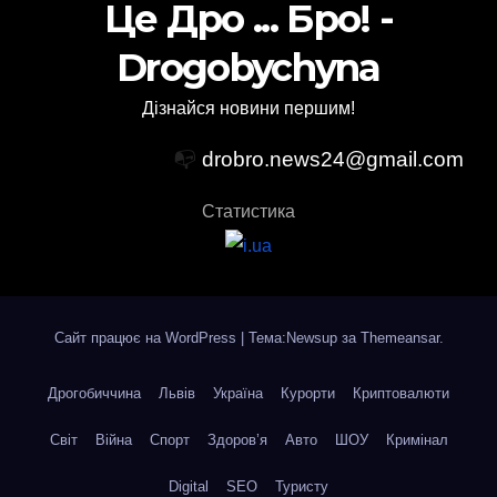
Це Дро ... Бро! -
Drogobychyna
Дізнайся новини першим!
📭
drobro.news24@gmail.com
Статистика
Сайт працює на WordPress
|
Тема:Newsup за
Themeansar
.
Дрогобиччина
Львів
Україна
Курорти
Криптовалюти
Світ
Війна
Спорт
Здоров’я
Авто
ШОУ
Кримінал
Digital
SEO
Туристу