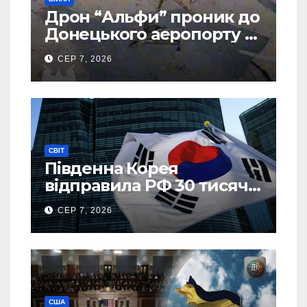
Дрон “Альфи” проник до
Донецького аеропорту та
спалив “Шахед” ще до
СЕР 7, 2026
запуску
СВІТ
Південна Корея
відправила РФ 30 тисяч
тонн авіапалива
СЕР 7, 2026
США