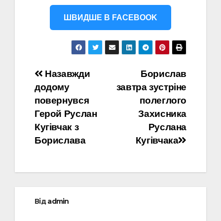
ШВИДШЕ В FACEBOOK
Навігація
Назавжди
Борислав
додому
завтра зустріне
записів
повернувся
полеглого
Герой Руслан
Захисника
Кугівчак з
Руслана
Борислава
Кугівчака
Від
admin