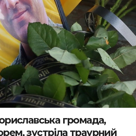
 Бориславська громада,
орем, зустріла траурний