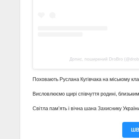
Допис, поширений DroBro (@drob
Поховають Руслана Кугівчака на міському клад
Висловлюємо щирі співчуття родині, близьки
Світла пам’ять і вічна шана Захиснику Україн
ШВ