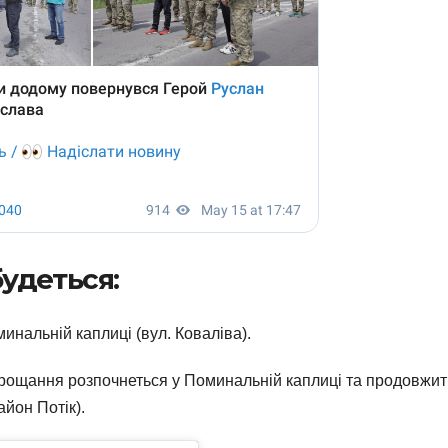
удеться:
инальній каплиці (вул. Коваліва).
рощання розпочнеться у Поминальній каплиці та продовжит
йон Потік).