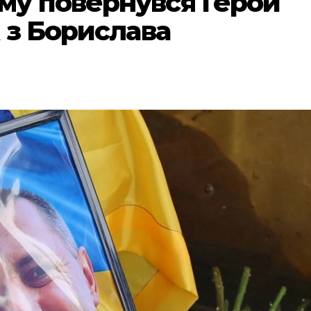
му повернувся Герой
 з Борислава