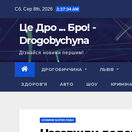
Перейти
Сб. Сер 8th, 2026
2:27:36 AM
до
вмісту
Це Дро ... Бро! -
Drogobychyna
Дізнайся новини першим!
ДРОГОБИЧЧИНА
ЛЬВІВ
ЗДОРОВ’Я
АВТО
ШОУ
КРИМІН
НОВИНИ БОРИСЛАВА