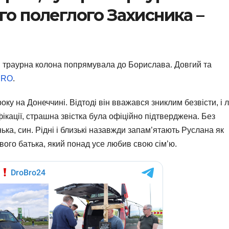
го полеглого Захисника –
в траурна колона попрямувала до Борислава. Довгий та
BRO
.
оку на Донеччині. Відтоді він вважався зниклим безвісти, і
ікації, страшна звістка була офіційно підтверджена. Без
ка, син. Рідні і близькі назавжди запам’ятають Руслана як
вого батька, який понад усе любив свою сім’ю.