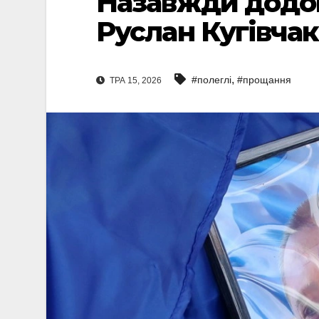
Назавжди додо
Руслан Кугівчак
,
#полеглі
#прощання
ТРА 15, 2026