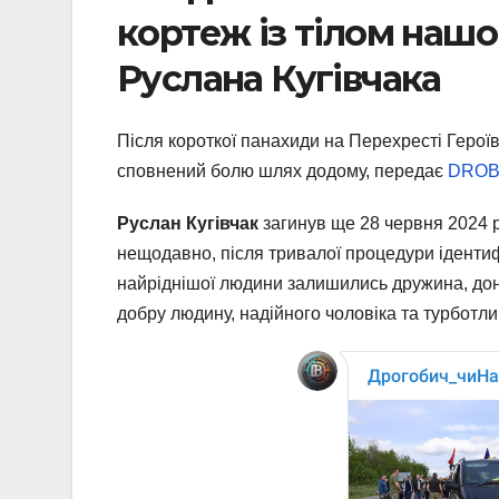
кортеж із тілом нашо
Руслана Кугівчака
Після короткої панахиди на Перехресті Герої
сповнений болю шлях додому, передає
DRO
Руслан Кугівчак
загинув ще 28 червня 2024 р
нещодавно, після тривалої процедури ідентиф
найріднішої людини залишились дружина, донь
добру людину, надійного чоловіка та турботли