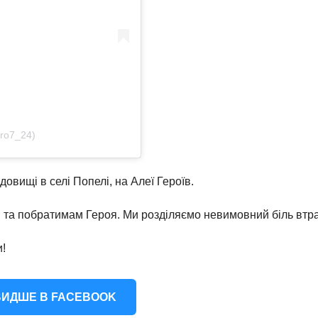
ro7_24)
овищі в селі Попелі, на Алеї Героїв.
м та побратимам Героя. Ми розділяємо невимовний біль втра
и!
ИДШЕ В FACEBOOK