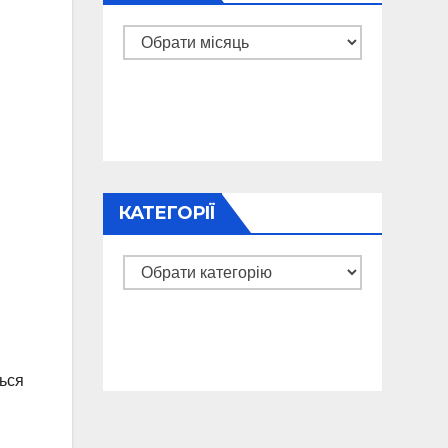
Архіви
КАТЕГОРІЇ
Категорії
ься