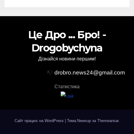
Це Дро ... Бро! -
Drogobychyna
Дізнайся новини першим!
📭
drobro.news24@gmail.com
Статистика
Сайт працює на WordPress
|
Тема:Newsup за
Themeansar
.