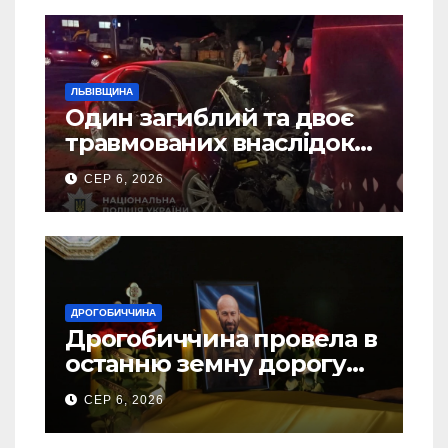
ЛЬВІВЩИНА
Один загиблий та двоє
травмованих внаслідок
ДТП на Самбірщині
СЕР 6, 2026
ДРОГОБИЧЧИНА
Дрогобиччина провела в
останню земну дорогу
свого Захисника – Олега
СЕР 6, 2026
Торського