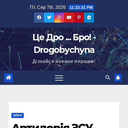
Перейти
Пт. Сер 7th, 2026
11:23:32 PM
до
вмісту
Це Дро ... Бро! -
Drogobychyna
Дізнайся новини першим!
ВІЙНА
Артилерія ЗСУ