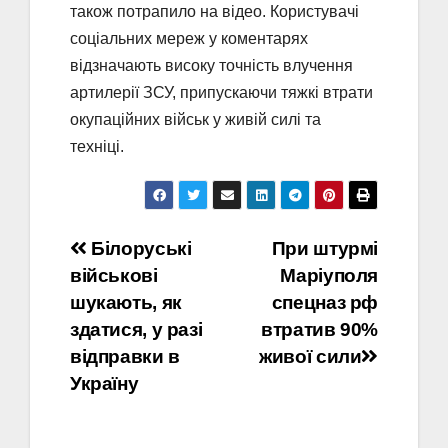
також потрапило на відео. Користувачі
соціальних мереж у коментарях
відзначають високу точність влучення
артилерії ЗСУ, припускаючи тяжкі втрати
окупаційних військ у живій силі та
техніці.
Навігація
Білоруські
При штурмі
військові
Маріуполя
записів
шукають, як
спецназ рф
здатися, у разі
втратив 90%
відправки в
живої сили
Україну