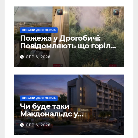
НОВИНИ ДРОГОБИЧА
Пожежа у Дрогобичі:
Повідомляють що горіло
5 гаражів (Відео)
СЕР 6, 2026
НОВИНИ ДРОГОБИЧА
Чи буде таки
Макдональдс у
Дрогобичі? (Фото)
СЕР 6, 2026