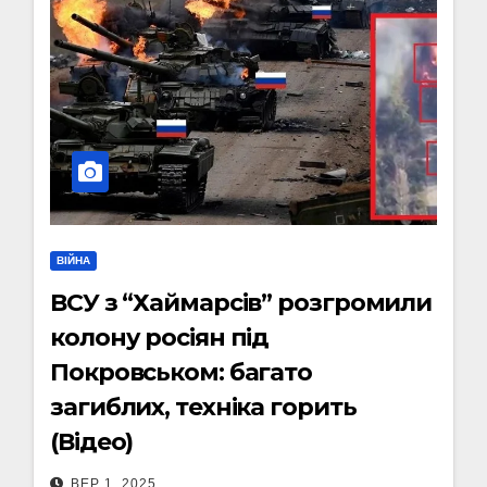
ВІЙНА
ВСУ з “Хаймарсів” розгромили
колону росіян під
Покровськом: багато
загиблих, техніка горить
(Відео)
ВЕР 1, 2025