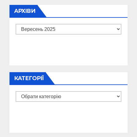
АРХІВИ
Архіви
КАТЕГОРІЇ
Категорії