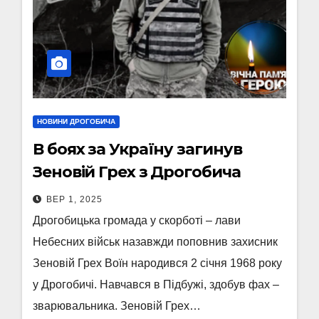
НОВИНИ ДРОГОБИЧА
В боях за Україну загинув
Зеновій Грех з Дрогобича
ВЕР 1, 2025
Дрогобицька громада у скорботі – лави
Небесних військ назавжди поповнив захисник
Зеновій Грех Воїн народився 2 січня 1968 року
у Дрогобичі. Навчався в Підбужі, здобув фах –
зварювальника. Зеновій Грех…