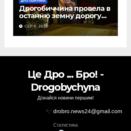
ДРОГОБИЧЧИНА
Дрогобиччина провела в
останню земну дорогу
свого Захисника – Олега
СЕР 6, 2026
Торського
Це Дро ... Бро! -
Drogobychyna
Дізнайся новини першим!
📭
drobro.news24@gmail.com
Статистика