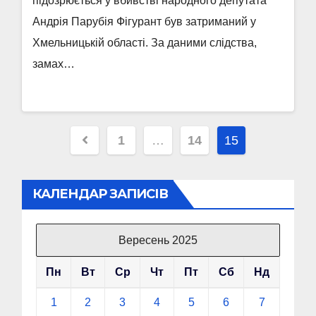
підозрюється у вбивстві народного депутата
Андрія Парубія Фігурант був затриманий у
Хмельницькій області. За даними слідства,
замах…
Пагінація
1
…
14
15
записів
КАЛЕНДАР ЗАПИСІВ
Вересень 2025
Пн
Вт
Ср
Чт
Пт
Сб
Нд
1
2
3
4
5
6
7