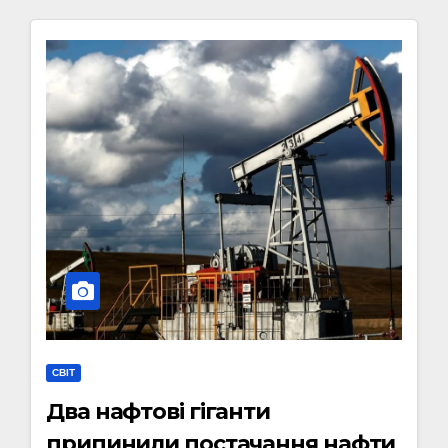
СВІТ
Два нафтові гіганти
припинили постачання нафти