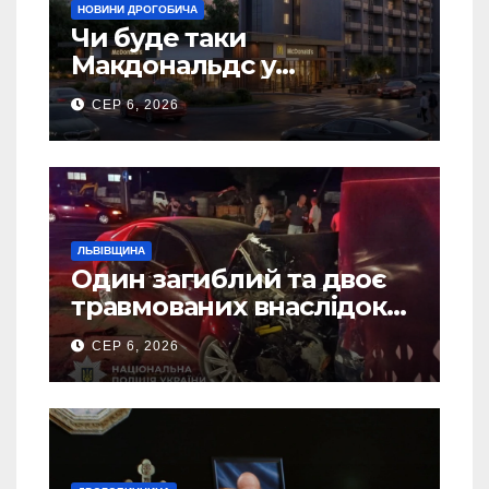
НОВИНИ ДРОГОБИЧА
Чи буде таки
Макдональдс у
Дрогобичі? (Фото)
СЕР 6, 2026
ЛЬВІВЩИНА
Один загиблий та двоє
травмованих внаслідок
ДТП на Самбірщині
СЕР 6, 2026