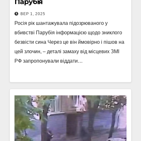
Парубія
ВЕР 1, 2025
Росія рік шантажувала підозрюваного у
вбивстві Парубія інформацією щодо зниклого
безвісти сина Через це він ймовірно і пішов на
цей злочин, – деталі замаху від місцевих ЗМІ
РФ запропонували віддати…