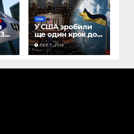
США
я
У США зробили
 30
ще один крок до
введення
СЕР 7, 2026
“пекельних
санкцій” проти
Росії