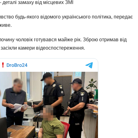
– деталі замаху від місцевих ЗМІ
вство будь-якого відомого українського політика, передає
 живе.
очину чоловік готувався майже рік. Зброю отримав від
 засікли камери відеоспостереження.