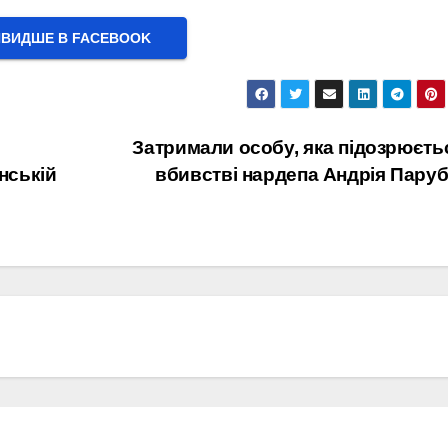
ВИДШЕ В FACEBOOK
Затримали особу, яка підозрюєть
їнській
вбивстві нардепа Андрія Паруб