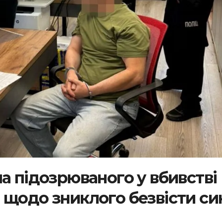
а підозрюваного у вбивстві
 щодо зниклого безвісти си