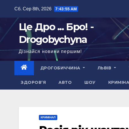
Перейти
Сб. Сер 8th, 2026
7:43:57 AM
до
вмісту
Це Дро ... Бро! -
Drogobychyna
Дізнайся новини першим!
ДРОГОБИЧЧИНА
ЛЬВІВ
ЗДОРОВ’Я
АВТО
ШОУ
КРИМІН
КРИМІНАЛ