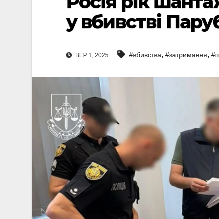
Росія рік шант
у вбивстві Пару
,
,
#вбивства
#затримання
#п
ВЕР 1, 2025