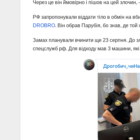
Через це він ймовірно і пішов на цей злочин, 
РФ запропонували віддати тіло в обмін на вби
DROBRO
. Він обрав Парубія, бо знав, де той
Замах планували вчинити ще 23 серпня. До зл
спецслужб рф. Для відходу мав 3 машини, які