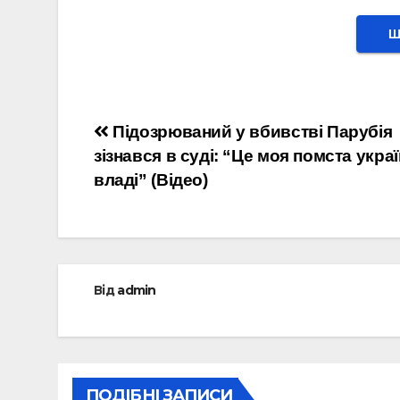
Ш
Навігація
Підозрюваний у вбивстві Парубія
зізнався в суді: “Це моя помста укра
записів
владі” (Відео)
Від
admin
ПОДІБНІ ЗАПИСИ