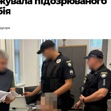
ажувала підозрюваного
бія
ідозри