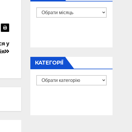
Архіви
ся у
ія
КАТЕГОРІЇ
Категорії