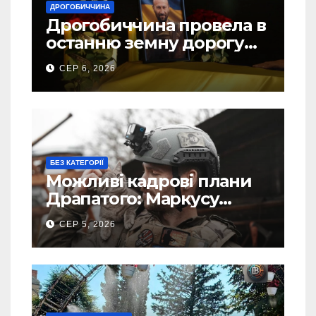
ДРОГОБИЧЧИНА
Дрогобиччина провела в
останню земну дорогу
свого Захисника – Олега
СЕР 6, 2026
Торського
БЕЗ КАТЕГОРІЇ
Можливі кадрові плани
Драпатого: Маркусу
пророкують важливу
СЕР 5, 2026
посаду у ЗСУ