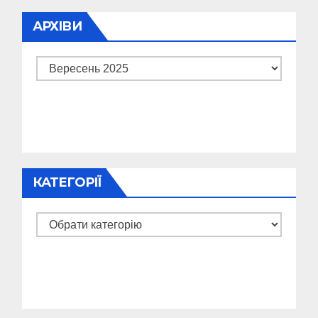
АРХІВИ
Архіви
КАТЕГОРІЇ
Категорії