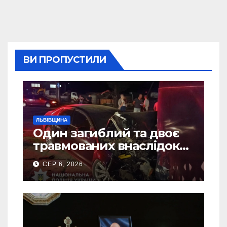
ВИ ПРОПУСТИЛИ
ЛЬВІВЩИНА
Один загиблий та двоє
травмованих внаслідок
ДТП на Самбірщині
СЕР 6, 2026