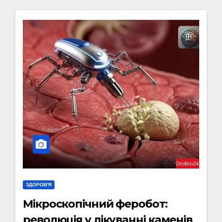
ЗДОРОВ'Я
Мікроскопічний феробот:
революція у лікуванні каменів