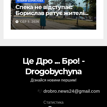
НОВИНИ БОРИСЛАВА
Спека не відступає:
Борислав рятує жителів
від рекордної спеки
СЕР 5, 2026
(Фото)
Це Дро ... Бро! -
Drogobychyna
Дізнайся новини першим!
📭
drobro.news24@gmail.com
Статистика