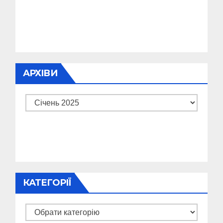
АРХІВИ
Архіви
КАТЕГОРІЇ
Категорії