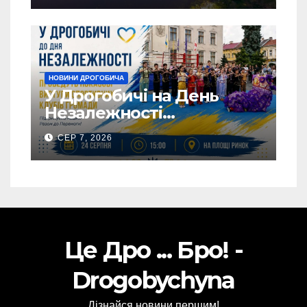
НОВИНИ ДРОГОБИЧА
У Дрогобичі на День
Незалежності
виступатимуть спортивні
СЕР 7, 2026
клубів громадии
Це Дро ... Бро! -
Drogobychyna
Дізнайся новини першим!