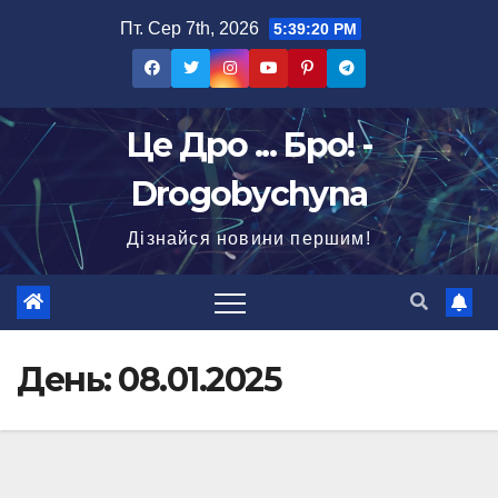
Перейти
Пт. Сер 7th, 2026
5:39:21 PM
до
вмісту
Це Дро ... Бро! -
Drogobychyna
Дізнайся новини першим!
День:
08.01.2025