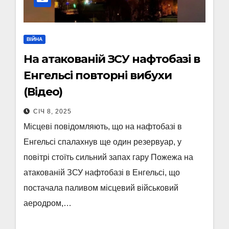
ВІЙНА
На атакованій ЗСУ нафтобазі в
Енгельсі повторні вибухи
(Відео)
СІЧ 8, 2025
Місцеві повідомляють, що на нафтобазі в
Енгельсі спалахнув ще один резервуар, у
повітрі стоїть сильний запах гару Пожежа на
атакованій ЗСУ нафтобазі в Енгельсі, що
постачала паливом місцевий військовий
аеродром,…