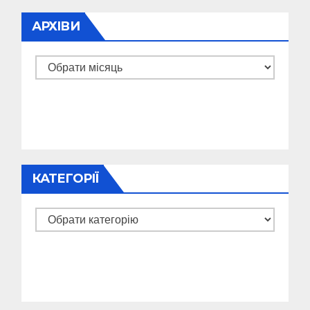
АРХІВИ
Архіви
КАТЕГОРІЇ
Категорії