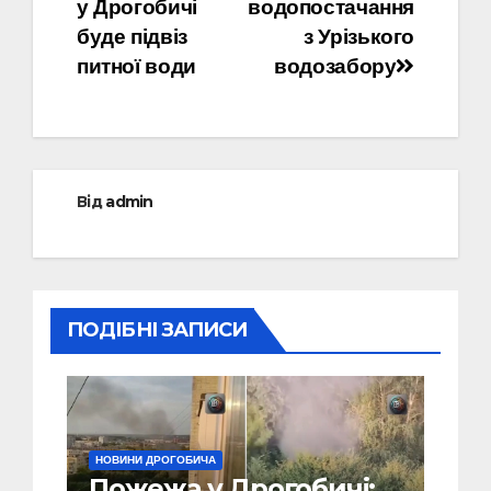
записів
у Дрогобичі
водопостачання
буде підвіз
з Урізького
питної води
водозабору
Від
admin
ПОДІБНІ ЗАПИСИ
НОВИНИ ДРОГОБИЧА
Пожежа у Дрогобичі: