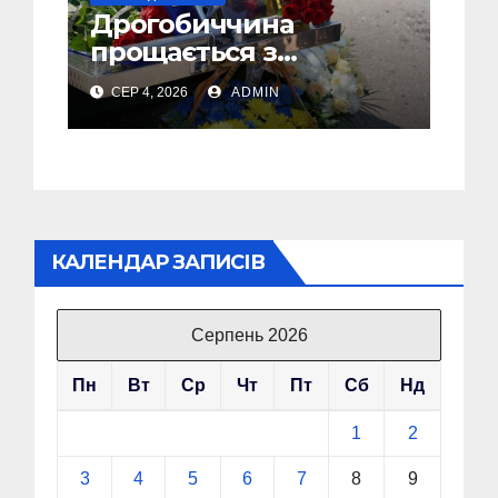
Дрогобиччина
прощається з
полеглим Воїном
СЕР 4, 2026
ADMIN
Олегом Торським
КАЛЕНДАР ЗАПИСІВ
Серпень 2026
Пн
Вт
Ср
Чт
Пт
Сб
Нд
1
2
3
4
5
6
7
8
9