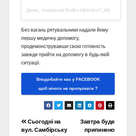
Допис, поширений DroBro (@drobro7_24)
Без вагань рятувальники надали йому
першу медичну допомогу,
продемонструвавши свою готовність
завжди прийти на допомогу в будь-якій
ситуації.
Вподобайте нас у FACEBOOK
щоб нічого не пропускати ?
Навігація
Сьогодні на
Завтра буде
вул. Самбірську
припинено