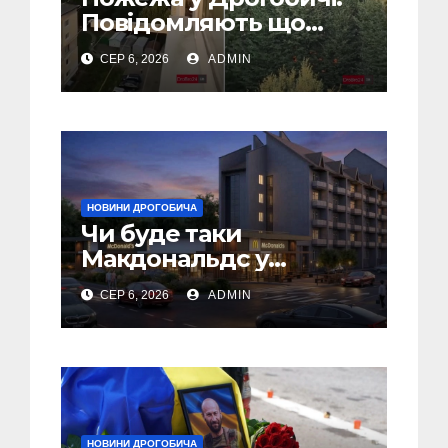
Повідомляють що
горіло 5 гаражів
СЕР 6, 2026
ADMIN
(Відео)
НОВИНИ ДРОГОБИЧА
Чи буде таки
Макдональдс у
Дрогобичі? (Фото)
СЕР 6, 2026
ADMIN
НОВИНИ ДРОГОБИЧА