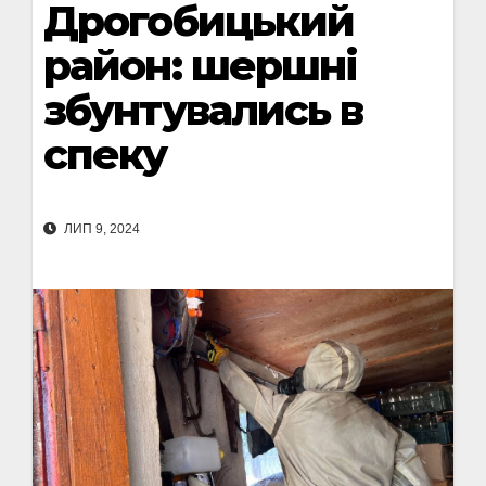
Дрогобицький
район: шершні
збунтувались в
спеку
ЛИП 9, 2024