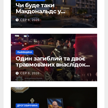
Чи буде таки
Макдональдс у
Дрогобичі? (Фото)
СЕР 6, 2026
ЛЬВІВЩИНА
Один загиблий та двоє
травмованих внаслідок
ДТП на Самбірщині
СЕР 6, 2026
ДРОГОБИЧЧИНА