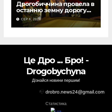
Дрогобиччина провела в
останню земну дорогу
свого Захисника – Олега
СЕР 6, 2026
Торського
Це Дро ... Бро! -
Drogobychyna
Дізнайся новини першим!
📭
drobro.news24@gmail.com
Статистика