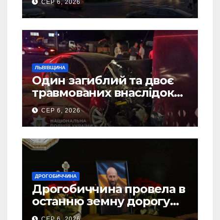
СЕР 6, 2026
ЛЬВІВЩИНА
Один загиблий та двоє
травмованих внаслідок
ДТП на Самбірщині
СЕР 6, 2026
ДРОГОБИЧЧИНА
Дрогобиччина провела в
останню земну дорогу
свого Захисника – Олега
СЕР 6, 2026