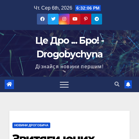
Перейти
Чт. Сер 6th, 2026
6:32:08 PM
до
вмісту
Це Дро ... Бро! -
Drogobychyna
Дізнайся новини першим!
НОВИНИ ДРОГОБИЧА
Звитяги юних