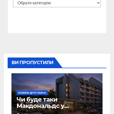
Категорії
ВИ ПРОПУСТИЛИ
НОВИНИ ДРОГОБИЧА
Чи буде таки
Макдональдс у
Дрогобичі? (Фото)