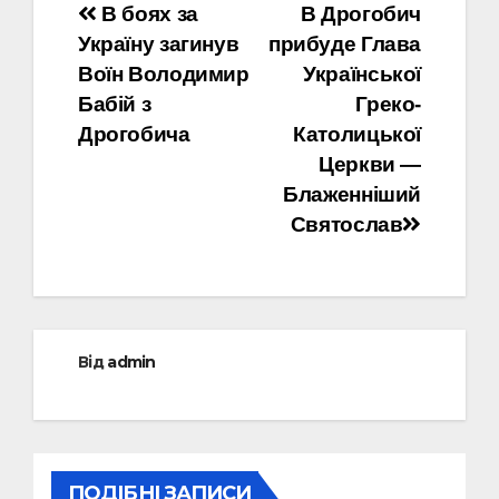
Навігація
В боях за
В Дрогобич
Україну загинув
прибуде Глава
записів
Воїн Володимир
Української
Бабій з
Греко-
Дрогобича
Католицької
Церкви —
Блаженніший
Святослав
Від
admin
ПОДІБНІ ЗАПИСИ