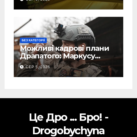
Торського
БЕЗ КАТЕГОРІЇ
Можливі кадрові плани
Драпатого: Маркусу
пророкують важливу
СЕР 5, 2026
посаду у ЗСУ
Це Дро ... Бро! -
Drogobychyna