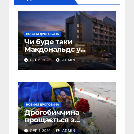
НОВИНИ ДРОГОБИЧА
Чи буде таки
Макдональдс у
Дрогобичі? (Фото)
СЕР 6, 2026
ADMIN
НОВИНИ ДРОГОБИЧА
Дрогобиччина
прощається з
полеглим Воїном
СЕР 4, 2026
ADMIN