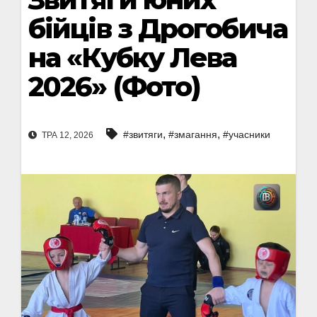
бійців з Дрогобича
на «Кубку Лева
2026» (Фото)
,
,
#звитяги
#змагання
#учасники
ТРА 12, 2026