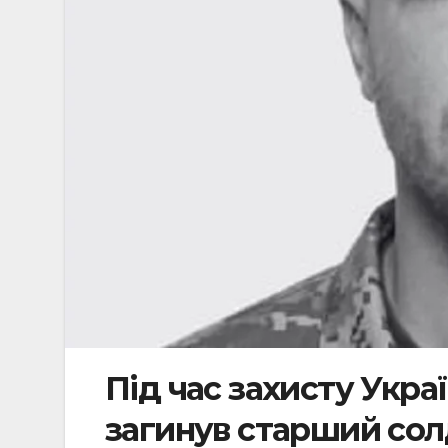
Під час захисту Укра
загинув старший со