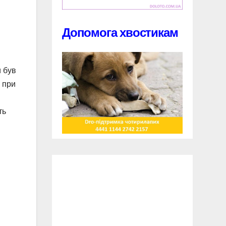
Допомога хвостикам
и був
 при
ть