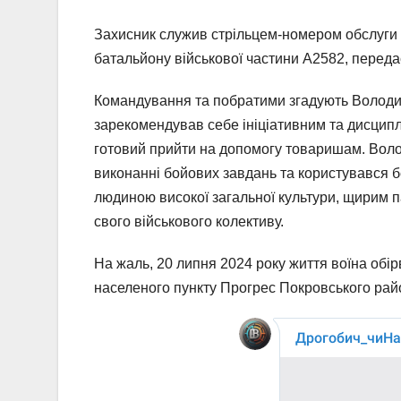
Захисник служив стрільцем-номером обслуги
батальйону військової частини А2582, перед
Командування та побратими згадують Володим
зарекомендував себе ініціативним та дисцип
готовий прийти на допомогу товаришам. Воло
виконанні бойових завдань та користувався б
людиною високої загальної культури, щирим п
свого військового колективу.
На жаль, 20 липня 2024 року життя воїна обі
населеного пункту Прогрес Покровського райо