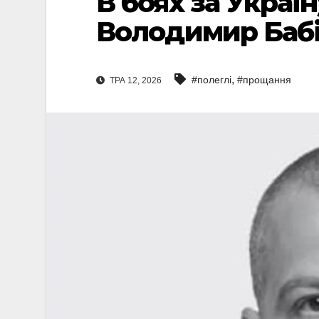
В боях за Україн
Володимир Бабі
,
#полеглі
#прощання
ТРА 12, 2026