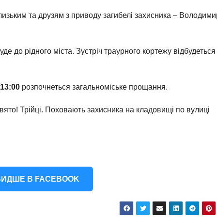
близьким та друзям з приводу загибелі захисника – Володим
буде до рідного міста. Зустріч траурного кортежу відбудетьс
 13:00
розпочнеться загальноміське прощання.
вятої Трійці. Поховають захисника на кладовищі по вулиці
ИДШЕ В FACEBOOK