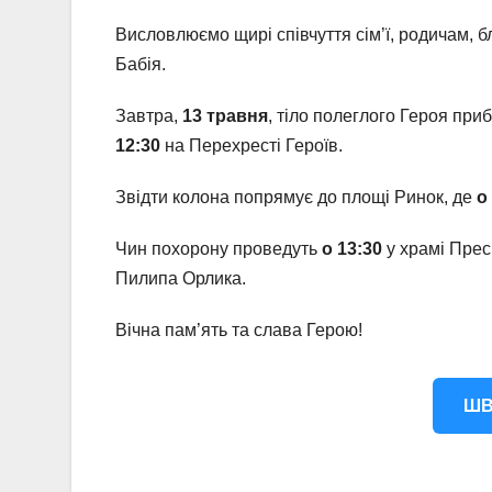
Висловлюємо щирі співчуття сім’ї, родичам, 
Бабія.
Завтра,
13 травня
, тіло полеглого Героя при
12:30
на Перехресті Героїв.
Звідти колона попрямує до площі Ринок, де
о
Чин похорону проведуть
о 13:30
у храмі Прес
Пилипа Орлика.
Вічна пам’ять та слава Герою!
ШВ