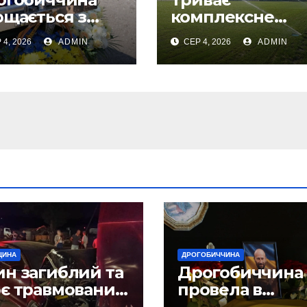
ощається з
комплексне
леглим Воїном
оновлення
 4, 2026
ADMIN
СЕР 4, 2026
ADMIN
егом Торським
інфраструктури
ДЮСШ в
Дрогобичі (Фот
ЩИНА
ДРОГОБИЧЧИНА
н загиблий та
Дрогобиччина
є травмованих
провела в
слідок ДТП на
останню земну