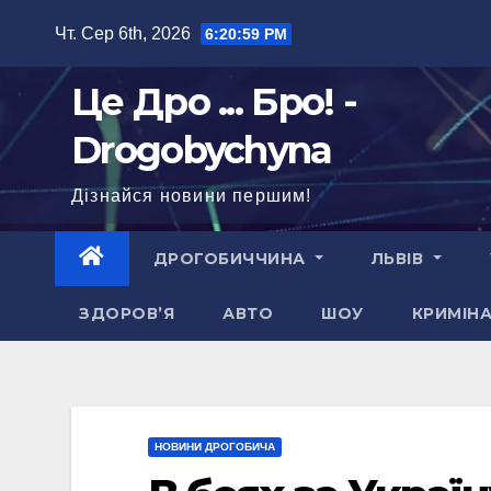
Перейти
Чт. Сер 6th, 2026
6:21:00 PM
до
вмісту
Це Дро ... Бро! -
Drogobychyna
Дізнайся новини першим!
ДРОГОБИЧЧИНА
ЛЬВІВ
ЗДОРОВ’Я
АВТО
ШОУ
КРИМІН
НОВИНИ ДРОГОБИЧА