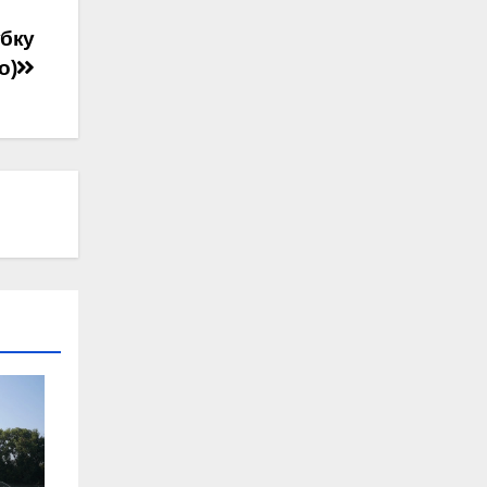
убку
о)