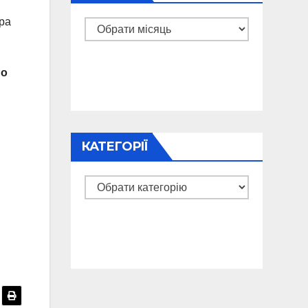
ира
Архіви
я
о
КАТЕГОРІЇ
Категорії