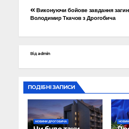
Навігація
Виконуючи бойове завдання заги
Володимир Ткачов з Дрогобича
записів
Від
admin
ПОДІБНІ ЗАПИСИ
НОВИНИ ДРОГОБИЧА
НОВИН
Чи буде таки
Др