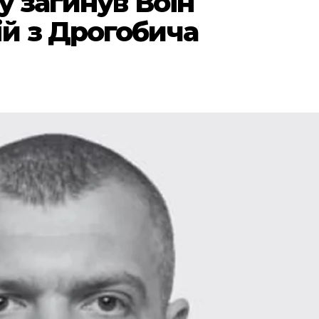
у загинув Воїн
й з Дрогобича