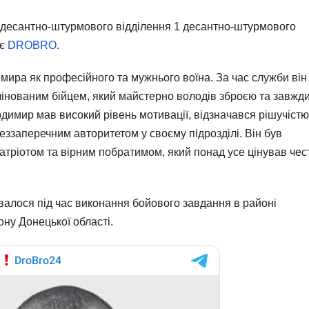
 десантно-штурмового відділення 1 десантно-штурмового
ає
DROBRO
.
ира як професійного та мужнього воїна. За час служби він
лінованим бійцем, який майстерно володів зброєю та завжд
димир мав високий рівень мотивації, відзначався рішучістю
еззаперечним авторитетом у своєму підрозділі. Він був
атріотом та вірним побратимом, який понад усе цінував чес
рвалося під час виконання бойового завдання в районі
ну Донецької області.