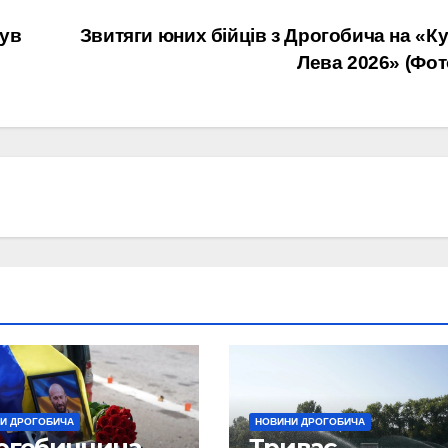
нув
Звитяги юних бійців з Дрогобича на «К
Лева 2026» (Фот
И ДРОГОБИЧА
НОВИНИ ДРОГОБИЧА
огобиччина
Триває