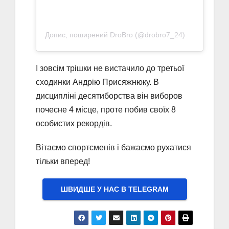
Допис, поширений DroBro (@drobro7_24)
І зовсім трішки не вистачило до третьої
сходинки Андрію Присяжнюку. В
дисципліні десятиборства він виборов
почесне 4 місце, проте побив своїх 8
особистих рекордів.
Вітаємо спортсменів і бажаємо рухатися
тільки вперед!
ШВИДШЕ У НАС В ТELEGRAM