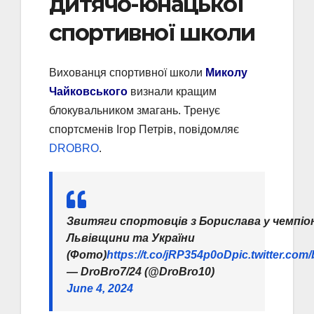
дитячо-юнацької
спортивної школи
Вихованця спортивної школи
Миколу
Чайковського
визнали кращим
блокувальником змагань. Тренує
спортсменів Ігор Петрів, повідомляє
DROBRO
.
Звитяги спортовців з Борислава у чемпі
Львівщини та України
(Фото)
https://t.co/jRP354p0oD
pic.twitter.co
— DroBro7/24 (@DroBro10)
June 4, 2024