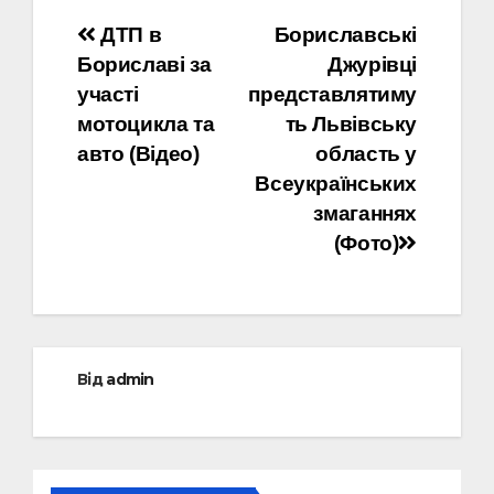
Навігація
ДТП в
Бориславські
Бориславі за
Джурівці
записів
участі
представлятиму
мотоцикла та
ть Львівську
авто (Відео)
область у
Всеукраїнських
змаганнях
(Фото)
Від
admin