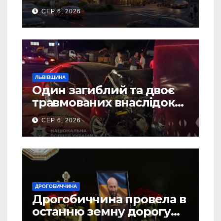
Дрогобичі? (Фото)
СЕР 6, 2026
ЛЬВІВЩИНА
Один загиблий та двоє
травмованих внаслідок
ДТП на Самбірщині
СЕР 6, 2026
ДРОГОБИЧЧИНА
Дрогобиччина провела в
останню земну дорогу