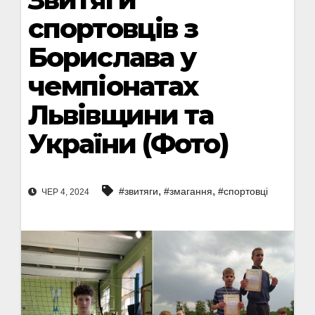
спортовців з
Борислава у
чемпіонатах
Львівщини та
України (Фото)
,
,
#звитяги
#змагання
#спортовці
ЧЕР 4, 2024