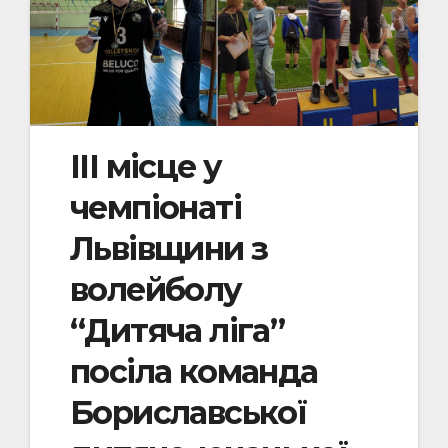
III місце у
чемпіонаті
Львівщини з
волейболу
“Дитяча ліга”
посіла команда
Бориславської