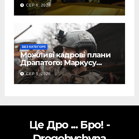
свого Захисника – Олега
СЕР 6, 2026
Торського
БЕЗ КАТЕГОРІЇ
Можливі кадрові плани
Драпатого: Маркусу
пророкують важливу
СЕР 5, 2026
посаду у ЗСУ
Це Дро ... Бро! -
Drogobychyna