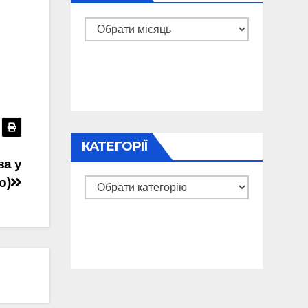
Архіви
КАТЕГОРІЇ
ва у
о)
Категорії