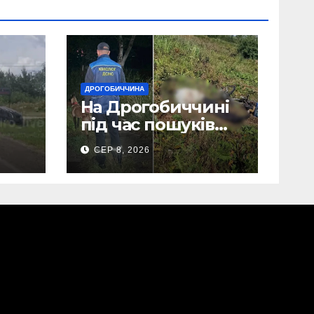
ДРОГОБИЧЧИНА
На Дрогобиччині
під час пошуків
виявили тіло
СЕР 8, 2026
зниклого чоловіка
(Фото)