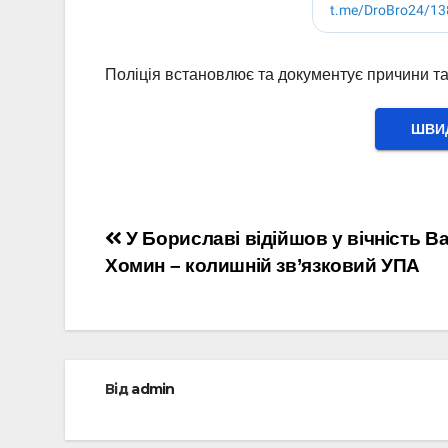
Поліція встановлює та документує причини та 
ШВИД
Навігація
У Бориславі відійшов у вічність В
Хомин – колишній зв’язковий УПА
записів
Від
admin