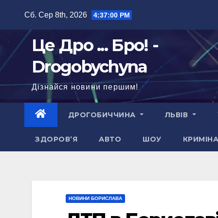
Перейти
Сб. Сер 8th, 2026
4:37:02 PM
до
вмісту
Це Дро ... Бро! -
Drogobychyna
Дізнайся новини першим!
ДРОГОБИЧЧИНА
ЛЬВІВ
ЗДОРОВ’Я
АВТО
ШОУ
КРИМІН
НОВИНИ БОРИСЛАВА