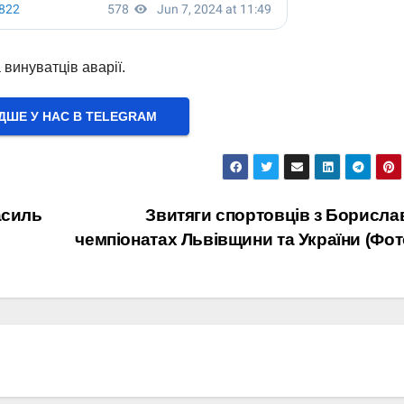
винуватців аварії.
ШЕ У НАС В ТELEGRAM
асиль
Звитяги спортовців з Борисла
чемпіонатах Львівщини та України (Фот