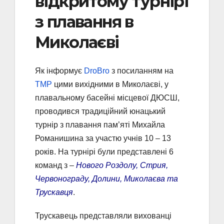
відкритому турнірі
з плавання в
Миколаєві
Як інформує
DroBro
з посиланням на
ТМР
цими вихідними в Миколаєві, у
плавальному басейні місцевої ДЮСШ,
проводився традиційний юнацький
турнір з плавання пам’яті Михайла
Романишина за участю учнів 10 – 13
років. На турнірі були представлені 6
команд з –
Нового Роздолу, Стрия,
Червонограду, Долини, Миколаєва та
Трускавця
.
Трускавець представляли вихованці