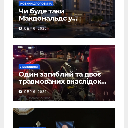
НОВИНИ ДРОГОБИЧА
Чи буде таки
Макдональдс у
Дрогобичі? (Фото)
СЕР 6, 2026
ЛЬВІВЩИНА
Один загиблий та двоє
травмованих внаслідок
ДТП на Самбірщині
СЕР 6, 2026