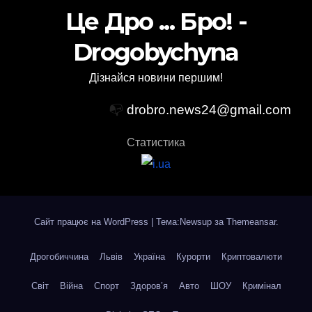
Це Дро ... Бро! -
Drogobychyna
Дізнайся новини першим!
📭
drobro.news24@gmail.com
Статистика
Сайт працює на WordPress
|
Тема:Newsup за
Themeansar
.
Дрогобиччина
Львів
Україна
Курорти
Криптовалюти
Світ
Війна
Спорт
Здоров’я
Авто
ШОУ
Кримінал