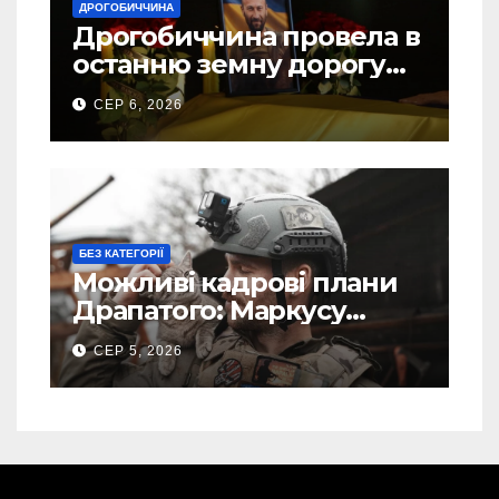
ДРОГОБИЧЧИНА
Дрогобиччина провела в
останню земну дорогу
свого Захисника – Олега
СЕР 6, 2026
Торського
БЕЗ КАТЕГОРІЇ
Можливі кадрові плани
Драпатого: Маркусу
пророкують важливу
СЕР 5, 2026
посаду у ЗСУ