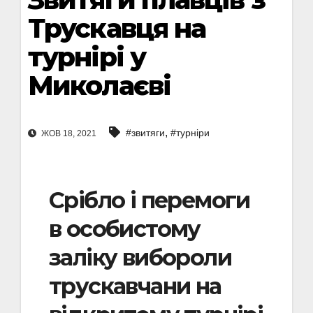
Трускавця на
турнірі у
Миколаєві
,
#звитяги
#турніри
ЖОВ 18, 2021
Срібло і перемоги
в особистому
заліку вибороли
трускавчани на