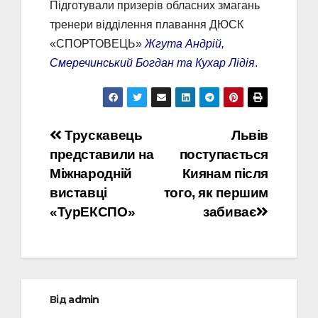
Підготували призерів обласних змагань
тренери відділення плавання ДЮСК
«СПОРТОВЕЦЬ»
Жгута Андрій,
Смеречинський Богдан та Кухар Лідія
.
Навігація
Трускавець
Львів
представили на
поступається
записів
Міжнародній
Киянам після
виставці
того, як першим
«ТурЕКСПО»
забиває
Від
admin