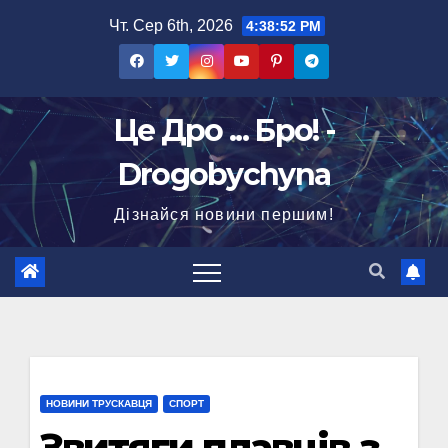
Перейти
Чт. Сер 6th, 2026
4:38:53 PM
до
вмісту
Це Дро ... Бро! -
Drogobychyna
Дізнайся новини першим!
НОВИНИ ТРУСКАВЦЯ
СПОРТ
Звитяги плавців з