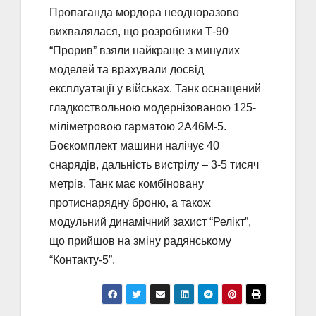
Пропаганда мордора неодноразово
вихвалялася, що розробники Т-90
“Прорив” взяли найкраще з минулих
моделей та врахували досвід
експлуатації у військах. Танк оснащений
гладкоствольною модернізованою 125-
міліметровою гарматою 2А46М-5.
Боєкомплект машини налічує 40
снарядів, дальність вистрілу – 3-5 тисяч
метрів. Танк має комбіновану
протиснарядну броню, а також
модульний динамічний захист “Релікт”,
що прийшов на зміну радянському
“Контакту-5”.