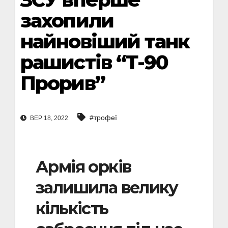
захопили
найновіший танк
рашистів “Т-90
Прорив”
#трофеї
ВЕР 18, 2022
Армія орків
залишила велику
кількість