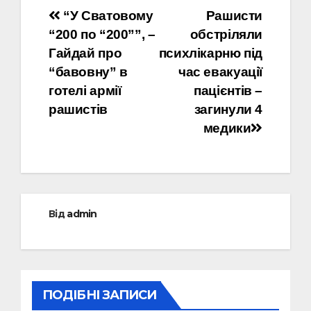
Навігація
“У Сватовому
Рашисти
“200 по “200””, –
обстріляли
записів
Гайдай про
психлікарню під
“бавовну” в
час евакуації
готелі армії
пацієнтів –
рашистів
загинули 4
медики
Від
admin
ПОДІБНІ ЗАПИСИ