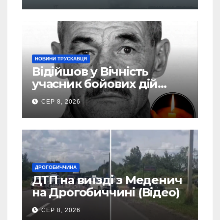
НОВИНИ ТРУСКАВЦЯ
Відійшов у Вічність
учасник бойових дій
Василь Іваникович зі
СЕР 8, 2026
Станилі
ДРОГОБИЧЧИНА
ДТП на виїзді з Меденич
на Дрогобиччині (Відео)
СЕР 8, 2026