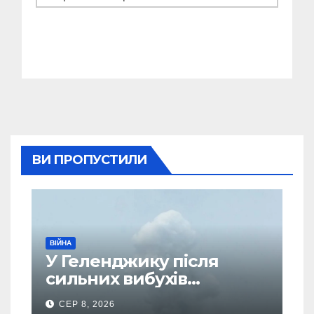
ВИ ПРОПУСТИЛИ
ВІЙНА
У Геленджику після
сильних вибухів
почалася масова
СЕР 8, 2026
евакуація