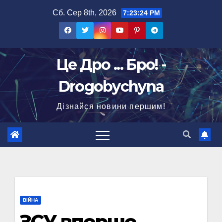
Перейти
Сб. Сер 8th, 2026
7:23:25 PM
до
вмісту
Це Дро ... Бро! -
Drogobychyna
Дізнайся новини першим!
ВІЙНА
ЗСУ вперше