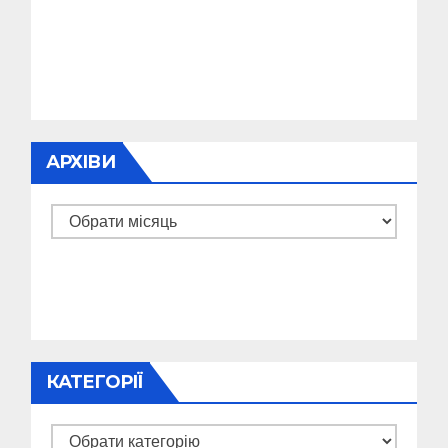
АРХІВИ
Архіви
КАТЕГОРІЇ
Категорії