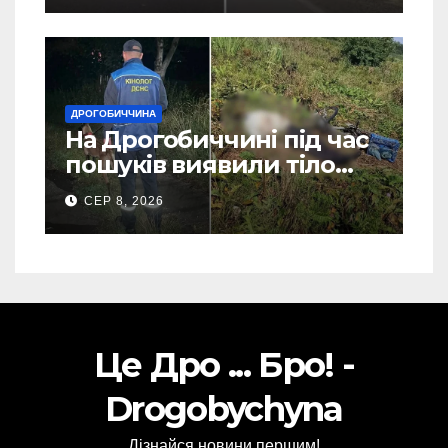
ДРОГОБИЧЧИНА
На Дрогобиччині під час
пошуків виявили тіло
зниклого чоловіка (Фото)
СЕР 8, 2026
Це Дро ... Бро! -
Drogobychyna
Дізнайся новини першим!