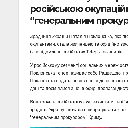
російською окупацій
“генеральним проку
Зрадниця України Наталія Поклонська, яка пі
окупантами, стала язичницею та офіційно взя
із повідомлень російських Telegram-каналів.
У російському сегменті соціальних мереж ос
Поклонська тепер називає себе Радведою, при
Поклонська подала позов проти двох російськи
дані та посміялися з неї в ефірі пропагандист
Вона хоче в російському суді захистити свої “че
зрадила Україну і почала співпрацювати з ро
“генеральним прокурором” Криму.