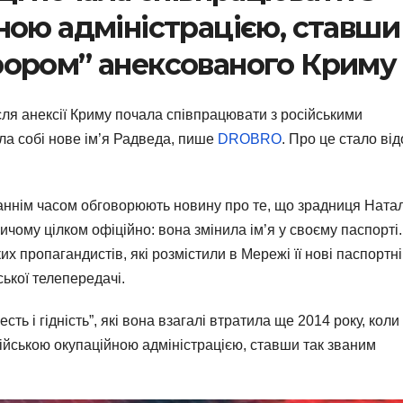
ною адміністрацією, ставши
рором” анексованого Криму
сля анексії Криму почала співпрацювати з російськими
ла собі нове ім’я Радведа, пише
DROBRO
. Про це стало ві
таннім часом обговорюють новину про те, що зрадниця Ната
чому цілком офіційно: вона змінила ім’я у своєму паспорті.
х пропагандистів, які розмістили в Мережі її нові паспортні
ської телепередачі.
сть і гідність”, які вона взагалі втратила ще 2014 року, коли
сійською окупаційною адміністрацією, ставши так званим