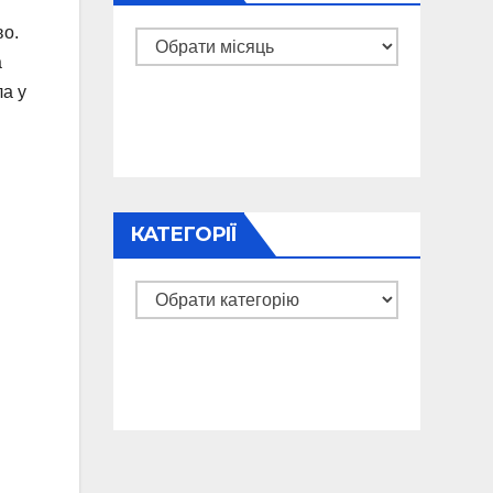
во.
Архіви
а
ла у
КАТЕГОРІЇ
Категорії