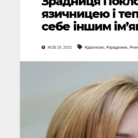
Зрадниця Покло
язичницею і те
себе іншим ім’я
,
,
#діагнози
#зрадники
#чи
ЖОВ 29, 2025