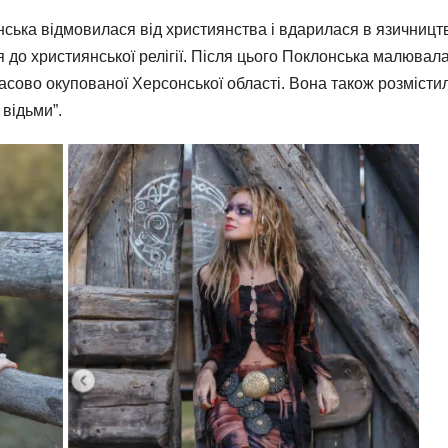
ська відмовилася від християнства і вдарилася в язичницт
 до християнської релігії. Після цього Поклонська малювал
мчасово окупованої Херсонської області. Вона також розмісти
 відьми”.