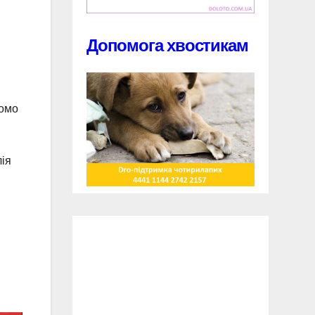
Допомога хвостикам
домо
лія