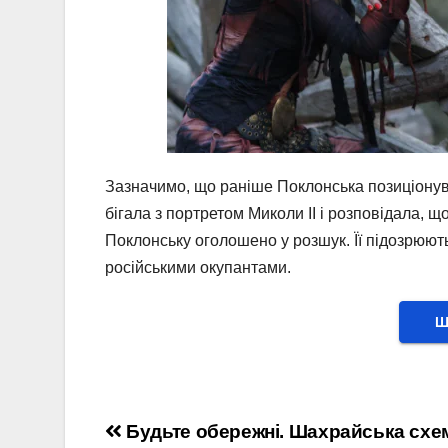
Зазначимо, що раніше Поклонська позиціону
бігала з портретом Миколи II і розповідала, щ
Поклонську оголошено у розшук. Її підозрюють
російськими окупантами.
Ш
Навігація
Будьте обережні. Шахрайська схе