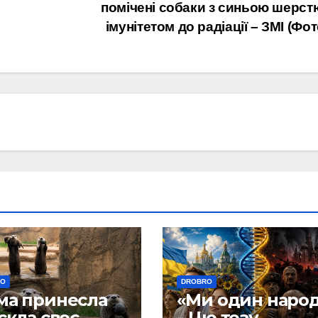
помічені собаки з синьою шерст
імунітетом до радіації – ЗМІ (Фот
RO
DROBRO
ма принесла
«Ми один наро
скла своє
– Цю тезу