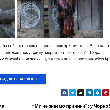
вала себе активною православною християнкою. Вона навіт
о в анексованому Криму “мироточить його бюст”. В Україні
 у скоєнні низки злочинів, зокрема пов’язаних з анексією К
ВИДШЕ В FACEBOOK
ма
“Ми не знаємо причини”: у Чорно