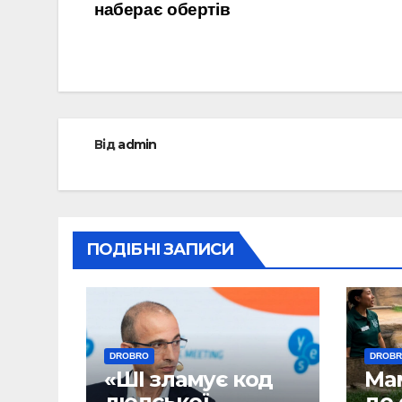
наберає обертів
записів
Від
admin
ПОДІБНІ ЗАПИСИ
DROBRO
DROB
«ШІ зламує код
Ма
людської
до 