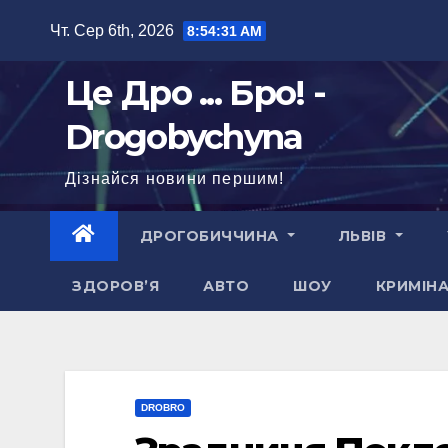
Перейти
Чт. Сер 6th, 2026
8:54:33 AM
до
вмісту
Це Дро ... Бро! -
Drogobychyna
Дізнайся новини першим!
ДРОГОБИЧЧИНА
ЛЬВІВ
ЗДОРОВ’Я
АВТО
ШОУ
КРИМІН
DROBRO