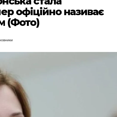
нська стала
пер офіційно називає
м (Фото)
новники