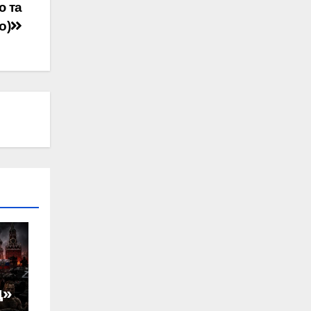
ю та
о)
д»