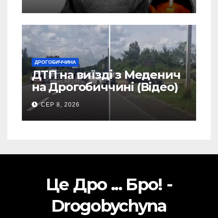
Станилі
ДРОГОБИЧЧИНА
ДТП на виїзді з Меденич
на Дрогобиччині (Відео)
СЕР 8, 2026
Це Дро ... Бро! -
Drogobychyna