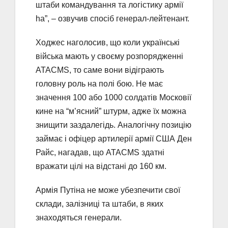
штаби командування та логістику армії
ha”, – озвучив спосіб генерал-лейтенант.
Ходжес наголосив, що коли українські
війська мають у своєму розпорядженні
ATACMS, то саме вони відіграють
головну роль на полі бою. Не має
значення 100 або 1000 солдатів Московії
кине на “м’ясний” штурм, адже їх можна
знищити заздалегідь. Аналогічну позицію
займає і офіцер артилерії армії США Ден
Райс, нагадав, що ATACMS здатні
вражати цілі на відстані до 160 км.
Армія Путіна не може убезпечити свої
склади, залізниці та штаби, в яких
знаходяться генерали.