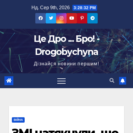
Перейти
Нд. Сер 9th, 2026
3:28:33 PM
до
вмісту
Це Дро ... Бро! -
Drogobychyna
Дізнайся новини першим!
ВІЙНА
ЗМІ натякнули, що