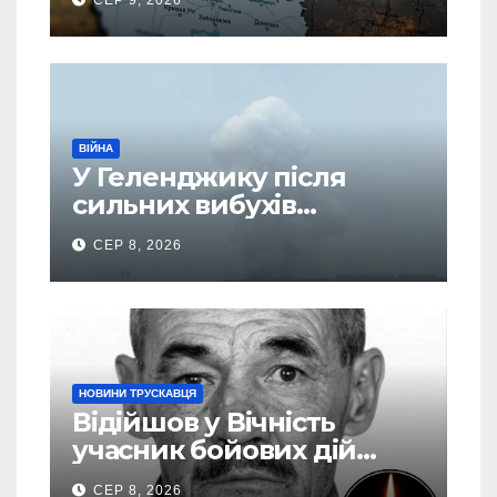
спеціальній зоні – ЗМІ
ВІЙНА
У Геленджику після
сильних вибухів
почалася масова
СЕР 8, 2026
евакуація
НОВИНИ ТРУСКАВЦЯ
Відійшов у Вічність
учасник бойових дій
Василь Іваникович зі
СЕР 8, 2026