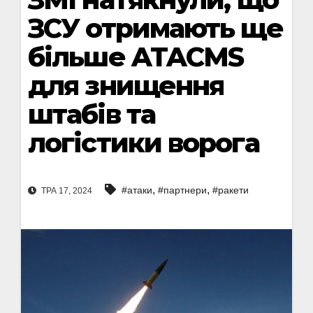
ЗСУ отримають ще
більше ATACMS
для знищення
штабів та
логістики ворога
,
,
#атаки
#партнери
#ракети
ТРА 17, 2024