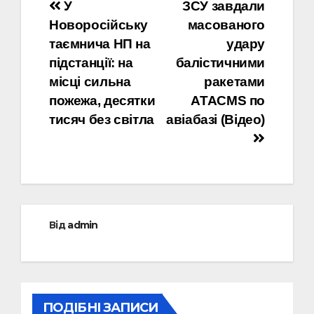
Навігація
У
ЗСУ завдали
Новоросійську
масованого
записів
таємнича НП на
удару
підстанції: на
балістичними
місці сильна
ракетами
пожежа, десятки
ATACMS по
тисяч без світла
авіабазі (Відео)
Від
admin
ПОДІБНІ ЗАПИСИ