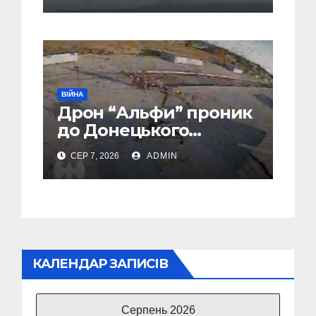
ВІЙНА
Дрон “Альфи” проник
до Донецького
аеропорту та спалив
СЕР 7, 2026
ADMIN
“Шахед” ще до запуску
КАЛЕНДАР ЗАПИСІВ
Серпень 2026