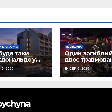
И ДРОГОБИЧА
ЛЬВІВЩИНА
буде таки
Один загиблий
дональдс у
двоє травмова
гобичі? (Фото)
внаслідок ДТП 
 6, 2026
СЕР 6, 2026
Самбірщині
obychyna