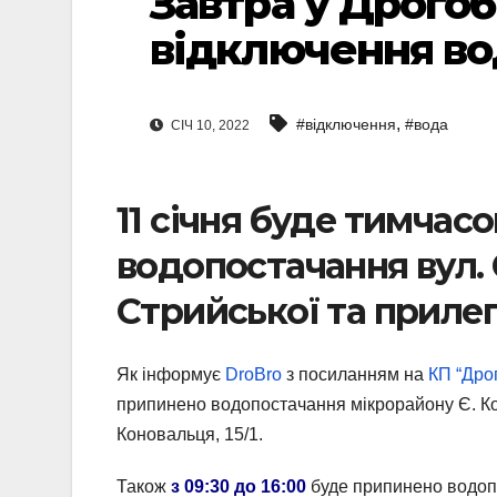
Завтра у Дрогоб
відключення в
,
#відключення
#вода
СІЧ 10, 2022
11 січня буде тимчас
водопостачання вул. 
Стрийської та приле
Як інформує
DroBro
з посиланням на
КП “Дро
припинено водопостачання мікрорайону Є. Коно
Коновальця, 15/1.
Також
з 09:30 до 16:00
буде припинено водопос