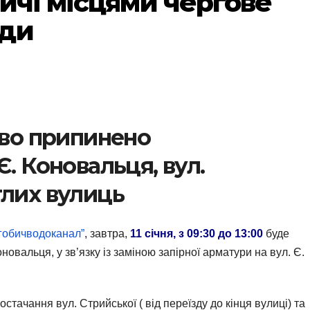
ичі місцями чергове
оди
ово припинено
Є. Коновальця, вул.
глих вулиць
гобичводоканал”
, завтра,
11 січня, з 09:30 до 13:00
буде
вальця, у зв’язку із заміною запірної арматури на вул. Є.
тачання вул. Стрийської ( від переїзду до кінця вулиці) та