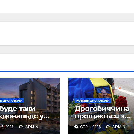
И ДРОГОБИЧА
НОВИНИ ДРОГОБИЧА
буде таки
Дрогобиччина
кдональдс у
прощається з
огобичі?
полеглим Воїн
 6, 2026
ADMIN
СЕР 4, 2026
ADMIN
то)
Олегом Торськ