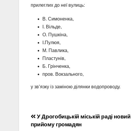
прилеглих до неї вулиць:
В. Симоненка,
І. Вільде,
О. Пушкіна,
І.Пулюя,
М. Павлика,
Пластунів,
Б. Грінченка,
пров. Вокзального,
у зв’язку із заміною ділянки водопроводу.
Навігація
У Дрогобицькій міській раді новий
прийому громадян
записів