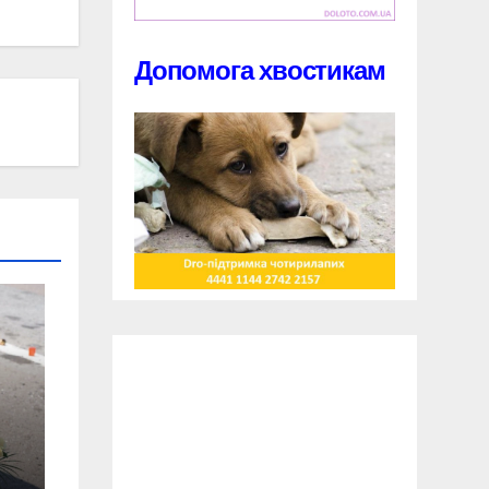
Допомога хвостикам
ом
им