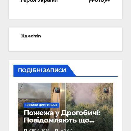
Від
admin
ПОДІБНІ ЗАПИСИ
НОВИНИ ДРОГОБИЧА
Пожежа у Дрогобичі:
Повідомляють що
горіло 5 гаражів
СЕР 6, 2026
ADMIN