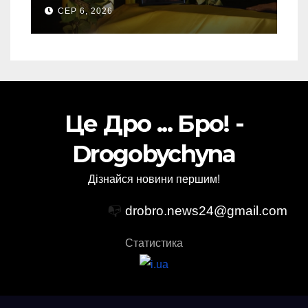
свого Захисника – Олега
СЕР 6, 2026
Торського
Це Дро ... Бро! -
Drogobychyna
Дізнайся новини першим!
📭
drobro.news24@gmail.com
Статистика