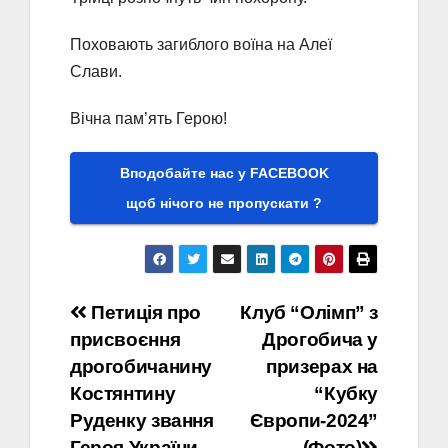
Поховають загиблого воїна на Алеї
Слави.
Вічна пам’ять Герою!
Вподобайте нас у FACEBOOK
щоб нічого не пропускати ?
Навігація
Петиція про
Клуб “Олімп” з
присвоєння
Дрогобича у
записів
дрогобичанину
призерах на
Костянтину
“Кубку
Руденку звання
Європи-2024”
Героя України
(Фото)