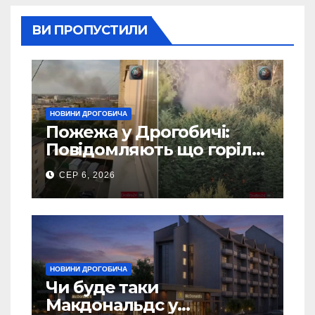
ВИ ПРОПУСТИЛИ
НОВИНИ ДРОГОБИЧА
Пожежа у Дрогобичі:
Повідомляють що горіло
5 гаражів (Відео)
СЕР 6, 2026
НОВИНИ ДРОГОБИЧА
Чи буде таки
Макдональдс у