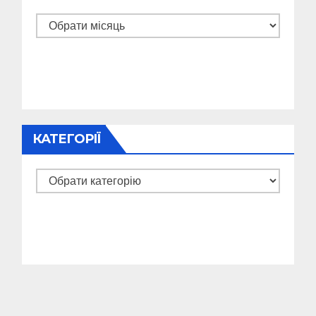
Архіви
КАТЕГОРІЇ
Категорії