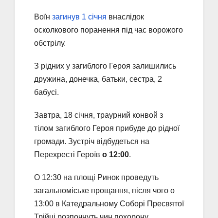
Воїн
загинув 1 січня
внаслідок
осколкового поранення під час ворожого
обстрілу.
З рідних у загиблого Героя залишились
дружина, донечка, батьки, сестра, 2
бабусі.
Завтра, 18 січня, траурний конвой з
тілом загиблого Героя прибуде до рідної
громади. Зустріч відбудеться на
Перехресті Героїв
о 12:00
.
О 12:30 на площі Ринок проведуть
загальноміське прощання, після чого о
13:00 в Катедральному Соборі Пресвятої
Трійці розпочнуть чин похорону.