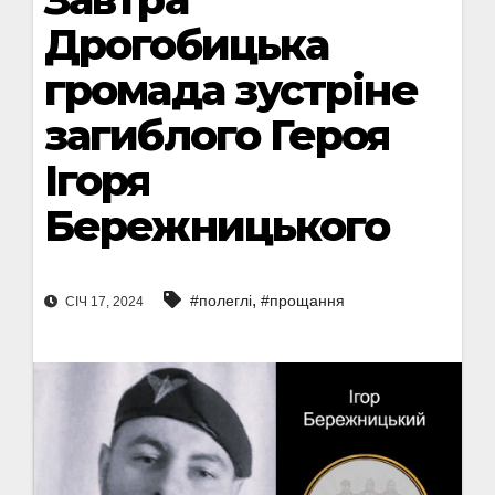
Дрогобицька
громада зустріне
загиблого Героя
Ігоря
Бережницького
,
#полеглі
#прощання
СІЧ 17, 2024