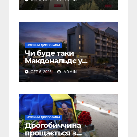
(Відео)
НОВИНИ ДРОГОБИЧА
Чи буде таки
Макдональдс у
Дрогобичі? (Фото)
СЕР 6, 2026
ADMIN
НОВИНИ ДРОГОБИЧА
Дрогобиччина
прощається з