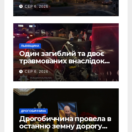
Дрогобичі? (Фото)
СЕР 6, 2026
ЛЬВІВЩИНА
Один загиблий та двоє
травмованих внаслідок
ДТП на Самбірщині
СЕР 6, 2026
ДРОГОБИЧЧИНА
Дрогобиччина провела в
останню земну дорогу