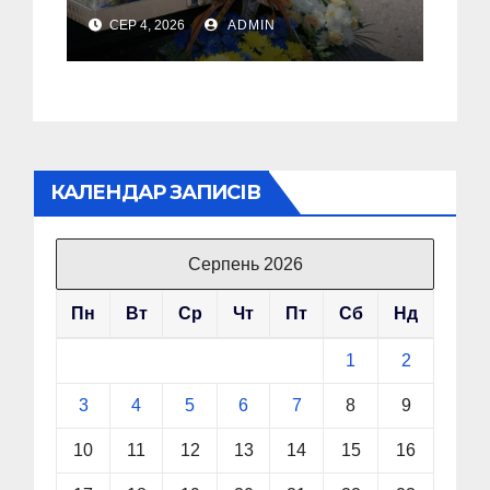
полеглим Воїном
СЕР 4, 2026
ADMIN
Олегом Торським
КАЛЕНДАР ЗАПИСІВ
Серпень 2026
Пн
Вт
Ср
Чт
Пт
Сб
Нд
1
2
3
4
5
6
7
8
9
10
11
12
13
14
15
16