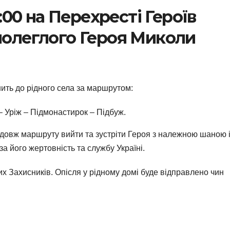
3:00 на Перехресті Героїв
 полеглого Героя Миколи
ить до рідного села за маршрутом:
– Уріж – Підмонастирок – Підбуж.
здовж маршруту вийти та зустріти Героя з належною шаною 
а його жертовність та службу Україні.
лих Захисників. Опісля у рідному домі буде відправлено чин