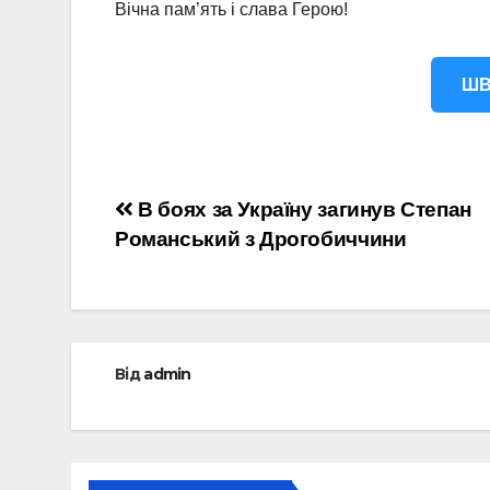
Вічна пам’ять і слава Герою!
ШВ
Навігація
В боях за Україну загинув Степан
Романський з Дрогобиччини
записів
Від
admin