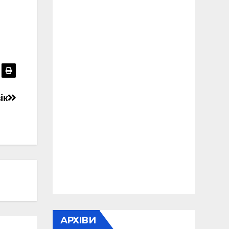
ік
АРХІВИ