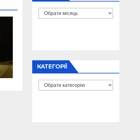
Архіви
КАТЕГОРІЇ
Категорії
о