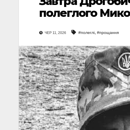
Завтра Дрогоби
полеглого Мико
,
#полеглі
#прощання
ЧЕР 11, 2026