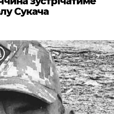
ччина зустрічатиме
лу Сукача