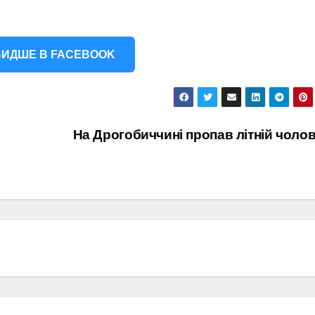
ИДШЕ В FACEBOOK
На Дрогобиччині пропав літній чолов