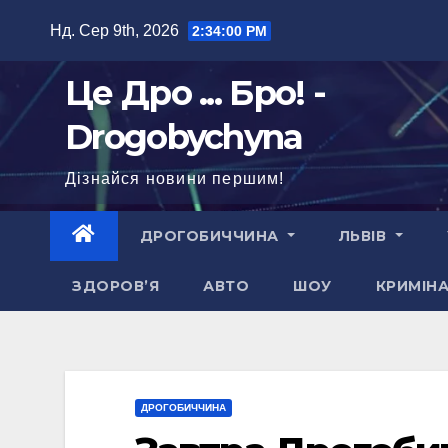
Перейти
Нд. Сер 9th, 2026
2:34:02 PM
до
вмісту
Це Дро ... Бро! -
Drogobychyna
Дізнайся новини першим!
ДРОГОБИЧЧИНА
ЛЬВІВ
ЗДОРОВ’Я
АВТО
ШОУ
КРИМІН
ДРОГОБИЧЧИНА