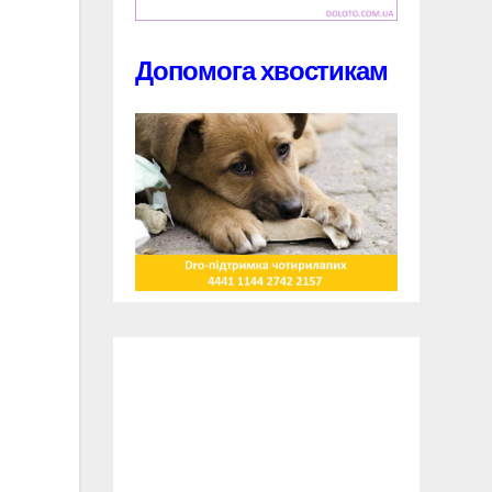
Допомога хвостикам
і