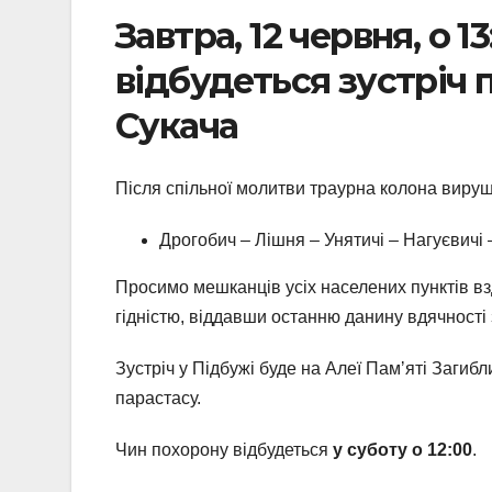
Завтра, 12 червня, о 1
відбудеться зустріч
Сукача
Після спільної молитви траурна колона вируш
Дрогобич – Лішня – Унятичі – Нагуєвичі 
Просимо мешканців усіх населених пунктів в
гідністю, віддавши останню данину вдячності з
Зустріч у Підбужі буде на Алеї Памʼяті Загиб
парастасу.
Чин похорону відбудеться
у суботу о 12:00
.