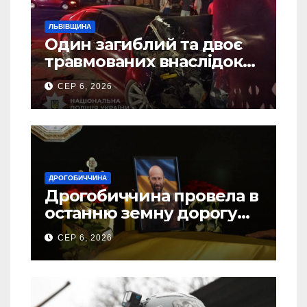
ЛЬВІВЩИНА
Один загиблий та двоє
травмованих внаслідок
ДТП на Самбірщині
СЕР 6, 2026
ДРОГОБИЧЧИНА
Дрогобиччина провела в
останню земну дорогу
свого Захисника – Олега
СЕР 6, 2026
Торського