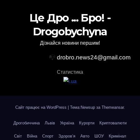
Це Дро ... Бро! -
Drogobychyna
Дізнайся новини першим!
📭
drobro.news24@gmail.com
Статистика
Сайт працює на WordPress
|
Тема:Newsup за
Themeansar
.
Дрогобиччина
Львів
Україна
Курорти
Криптовалюти
Світ
Війна
Спорт
Здоров’я
Авто
ШОУ
Кримінал