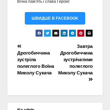
Вічна пам’ять і слава Герою!
ШВИДШЕ В FACEBOOK
Навігація
Завтра
Дрогобиччина
Дрогобиччина
записів
зустріла
зустрічатиме
полеглого Воїна
полеглого
Миколу Сукача
Миколу Сукача
Від
admin