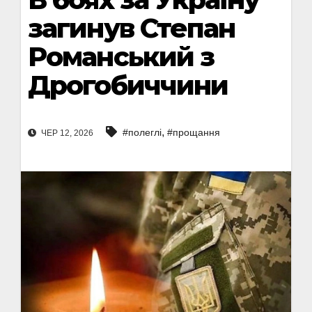
загинув Степан
Романський з
Дрогобиччини
,
#полеглі
#прощання
ЧЕР 12, 2026