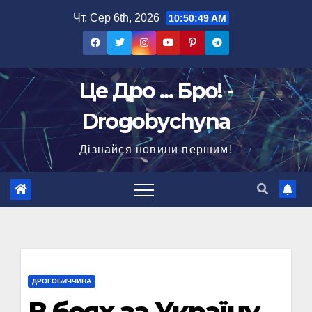
Перейти
Чт. Сер 6th, 2026
10:50:50 AM
до
вмісту
Це Дро ... Бро! -
Drogobychyna
Дізнайся новини першим!
ДРОГОБИЧЧИНА
В боях за Україну