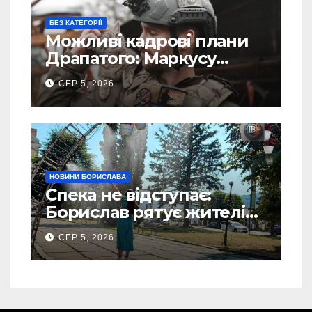
БЕЗ КАТЕГОРІЇ
Можливі кадрові плани
Драпатого: Маркусу
пророкують важливу
СЕР 5, 2026
посаду у ЗСУ
НОВИНИ БОРИСЛАВА
Спека не відступає:
Борислав рятує жителів
від рекордної спеки
СЕР 5, 2026
(Фото)