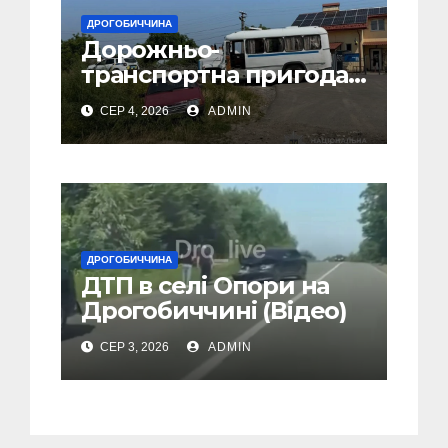
ДРОГОБИЧЧИНА
Дорожньо-
транспортна пригода
у селі Попелі на
СЕР 4, 2026
ADMIN
Дрогобиччині
ДРОГОБИЧЧИНА
ДТП в селі Опори на
Дрогобиччині (Відео)
СЕР 3, 2026
ADMIN