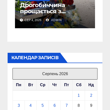
Дрогобиччина
прощається з
полеглим Воїном
СЕР 4, 2026
ADMIN
Олегом Торським
КАЛЕНДАР ЗАПИСІВ
Серпень 2026
Пн
Вт
Ср
Чт
Пт
Сб
Нд
1
2
3
4
5
6
7
8
9