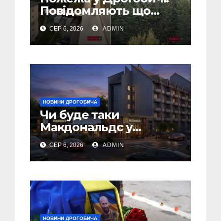
Повідомляють що
горіло 5 гаражів
СЕР 6, 2026
ADMIN
(Відео)
НОВИНИ ДРОГОБИЧА
Чи буде таки
Макдональдс у
Дрогобичі? (Фото)
СЕР 6, 2026
ADMIN
НОВИНИ ДРОГОБИЧА