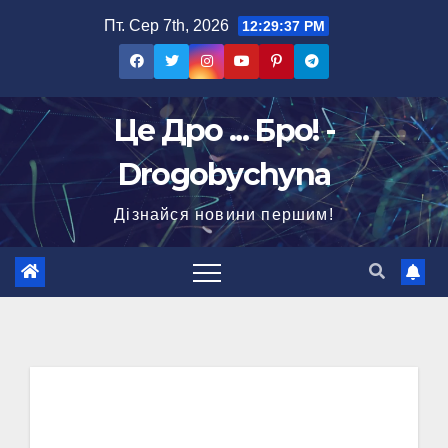
Перейти
Пт. Сер 7th, 2026
12:29:38 PM
до
вмісту
Це Дро ... Бро! -
Drogobychyna
Дізнайся новини першим!