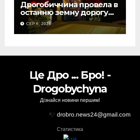
Дрогобиччина провела в
останню земну дорогу
свого Захисника – Олега
СЕР 6, 2026
Торського
Це Дро ... Бро! -
Drogobychyna
Дізнайся новини першим!
📭
drobro.news24@gmail.com
Статистика