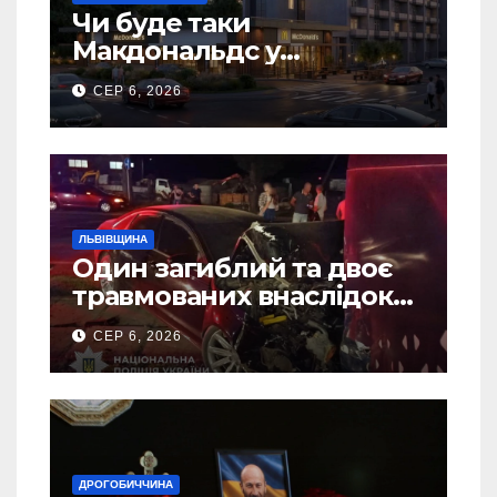
Чи буде таки
Макдональдс у
Дрогобичі? (Фото)
СЕР 6, 2026
ЛЬВІВЩИНА
Один загиблий та двоє
травмованих внаслідок
ДТП на Самбірщині
СЕР 6, 2026
ДРОГОБИЧЧИНА