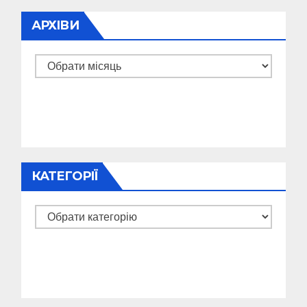
АРХІВИ
Архіви
КАТЕГОРІЇ
Категорії