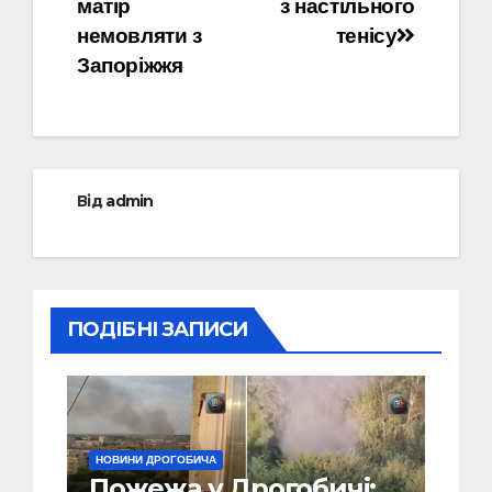
матір
з настільного
немовляти з
тенісу
Запоріжжя
Від
admin
ПОДІБНІ ЗАПИСИ
НОВИНИ ДРОГОБИЧА
Пожежа у Дрогобичі: