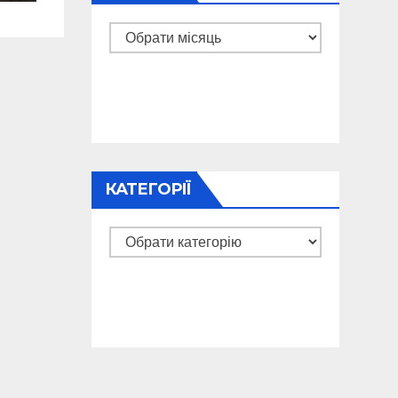
Архіви
КАТЕГОРІЇ
Категорії