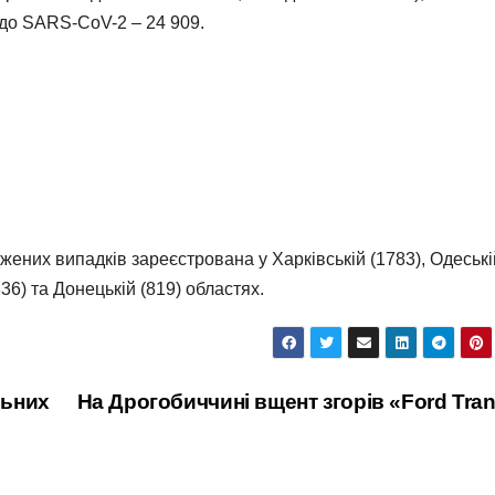
 до SARS-CoV-2 – 24 909.
жених випадків зареєстрована у Харківській (1783), Одеські
836) та Донецькій (819) областях.
льних
На Дрогобиччині вщент згорів «Ford Tran