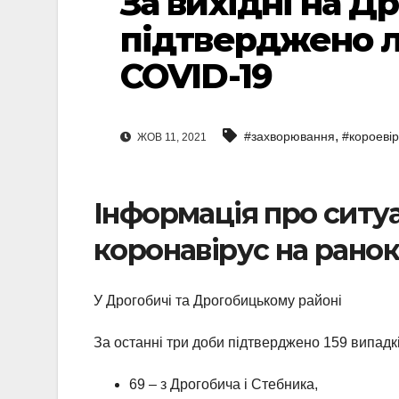
За вихідні на Д
підтверджено л
COVID-19
,
#захворювання
#короевір
ЖОВ 11, 2021
Інформація про ситу
коронавірус на ранок
У Дрогобичі та Дрогобицькому районі
За останні три доби підтверджено 159 випадк
69 – з Дрогобича і Стебника,