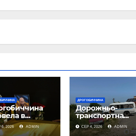
БИЧЧИНА
ДРОГОБИЧЧИНА
огобиччина
Дорожньо-
вела в
транспортна
танню земну
пригода у селі
 6, 2026
ADMIN
СЕР 4, 2026
ADMIN
огу свого
Попелі на