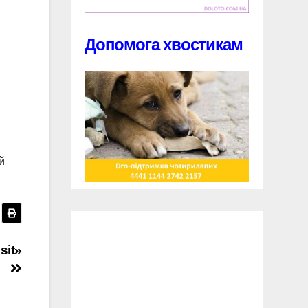
Допомога хвостикам
й
sit»