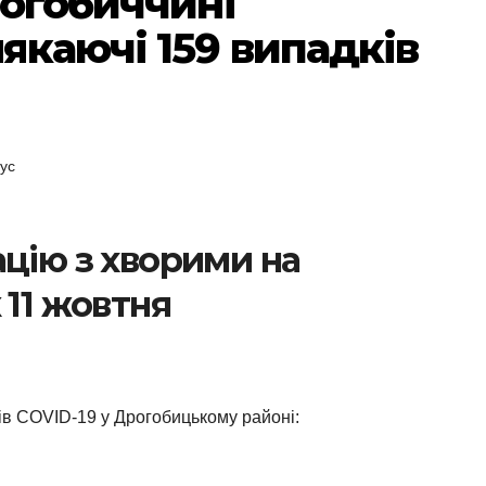
рогобиччині
якаючі 159 випадків
ус
ацію з хворими на
 11 жовтня
ів COVID-19 у Дрогобицькому районі: