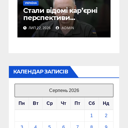
УКРАЇНА
Стали відомі кар’єрні
перспективи
Сирського після
ЛИП 22, 2026
ADMIN
звільнення з посади
Головкому ВСУ
КАЛЕНДАР ЗАПИСІВ
Серпень 2026
Пн
Вт
Ср
Чт
Пт
Сб
Нд
1
2
3
4
5
6
7
8
9