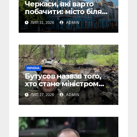
Черкаси, які варто
побачити: місто біля
Дніпра, зелені парки
ЛИП 31, 2026
ADMIN
та місця з особливою
атмосферою
УКРАЇНА
Бутусов назвав того,
хто стане міністром
оборони України, і
ЛИП 27, 2026
ADMIN
пояснив, чому інакше
не може бути