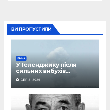
ВИ ПРОПУСТИЛИ
ВІЙНА
У Геленджику після
сильних вибухів
почалася масова
СЕР 8, 2026
евакуація