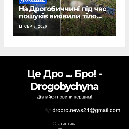
ДРОГОБИЧЧИНА
На Дрогобиччині під час
пошуків виявили тіло
зниклого чоловіка (Фото)
СЕР 8, 2026
Це Дро ... Бро! -
Drogobychyna
Дізнайся новини першим!
📭
drobro.news24@gmail.com
Статистика