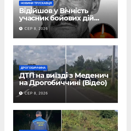
НОВИНИ ТРУСКАВЦЯ
Відійшов у Вічність
учасник бойових дій
Василь Іваникович зі
СЕР 8, 2026
Станилі
ДРОГОБИЧЧИНА
ДТП на виїзді з Меденич
на Дрогобиччині (Відео)
СЕР 8, 2026