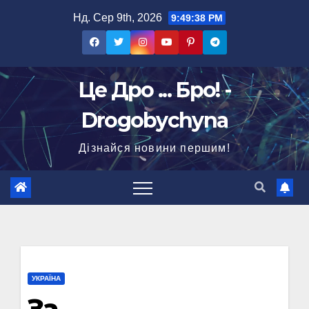
Перейти
Нд. Сер 9th, 2026
9:49:39 PM
до
вмісту
Це Дро ... Бро! -
Drogobychyna
Дізнайся новини першим!
УКРАЇНА
За