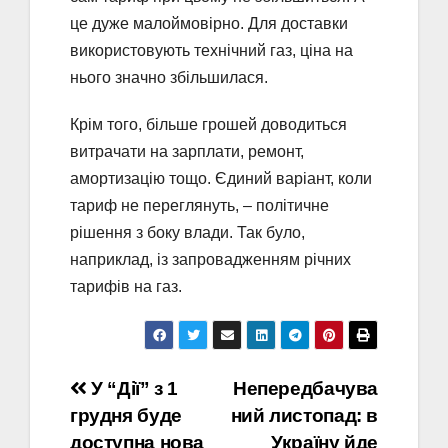
це дуже малоймовірно. Для доставки
використовують технічний газ, ціна на
нього значно збільшилася.
Крім того, більше грошей доводиться
витрачати на зарплати, ремонт,
амортизацію тощо. Єдиний варіант, коли
тариф не переглянуть, – політичне
рішення з боку влади. Так було,
наприклад, із запровадженням річних
тарифів на газ.
Навігація
У “Дії” з 1
Непередбачува
грудня буде
ний листопад: в
записів
доступна нова
Україну йде