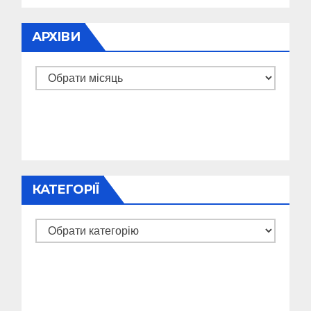
АРХІВИ
Архіви
КАТЕГОРІЇ
Категорії