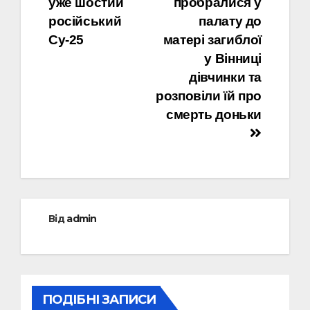
уже шостий
пробралися у
російський
палату до
Су-25
матері загиблої
у Вінниці
дівчинки та
розповіли їй про
смерть доньки
Від
admin
ПОДІБНІ ЗАПИСИ