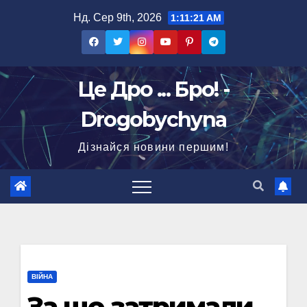
Перейти
Нд. Сер 9th, 2026
1:11:22 AM
до
вмісту
Це Дро ... Бро! -
Drogobychyna
Дізнайся новини першим!
ВІЙНА
За що затримали