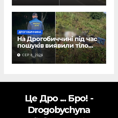
ДРОГОБИЧЧИНА
На Дрогобиччині під час
пошуків виявили тіло
зниклого чоловіка (Фото)
СЕР 8, 2026
Це Дро ... Бро! -
Drogobychyna