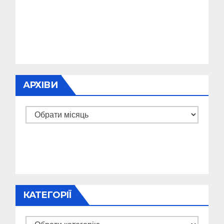
АРХІВИ
Архіви
КАТЕГОРІЇ
Категорії