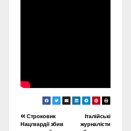
Навігація
Строковик
Італійські
Нацгвардії збив
журналісти
записів