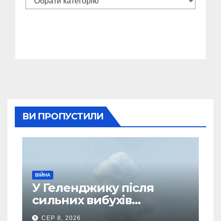
ВИ ПРОПУСТИЛИ
ВІЙНА
У Геленджику після
сильних вибухів
почалася масова
СЕР 8, 2026