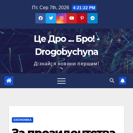
Перейти
Пт. Сер 7th, 2026
4:21:23 PM
до
вмісту
Це Дро ... Бро! -
Drogobychyna
Дізнайся новини першим!
ЕКОНОМІКА
За президентства