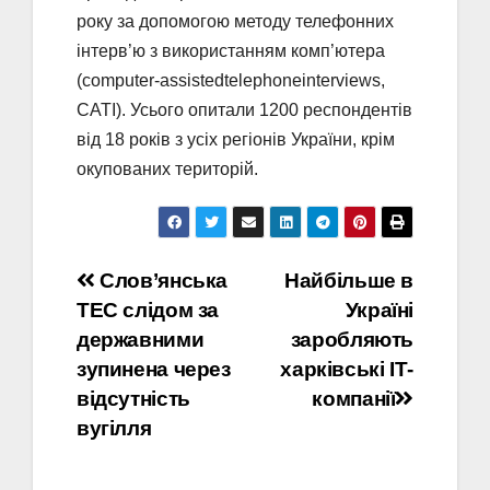
року за допомогою методу телефонних
інтерв’ю з використанням комп’ютера
(computer-assistedtelephoneinterviews,
CATI). Усього опитали 1200 респондентів
від 18 років з усіх регіонів України, крім
окупованих територій.
Навігація
Слов’янська
Найбільше в
ТЕС слідом за
Україні
записів
державними
заробляють
зупинена через
харківські ІТ-
відсутність
компанії
вугілля