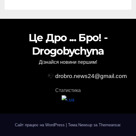
Це Дро ... Бро! -
Drogobychyna
Дізнайся новини першим!
📭
drobro.news24@gmail.com
Статистика
Сайт працює на WordPress
|
Тема:Newsup за
Themeansar
.