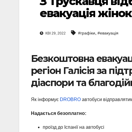
З Трускавця ві
евакуація жінок
,
#графіки
#евакуація
КВІ 29, 2022
Безкоштовна евакуаці
регіон Галісія за під
діаспори та благоді
Як інформує
DROBRO
автобуси відправлятим
Надається безоплатно:
⠀
проїзд до Іспанії на автобусі