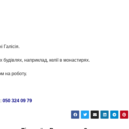
і Галісія.
х будівлях, наприклад, келії в монастирях.
м на роботу.
м:
050 324 09 79