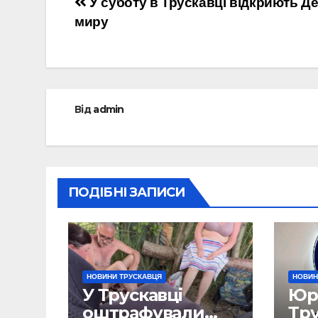
Навігація
У суботу в Трускавці відкриють Д
миру
записів
Від
admin
ПОДІБНІ ЗАПИСИ
НОВИНИ ТРУСКАВЦЯ
НОВИН
У Трускавці
Юрі
оштрафували
Тр