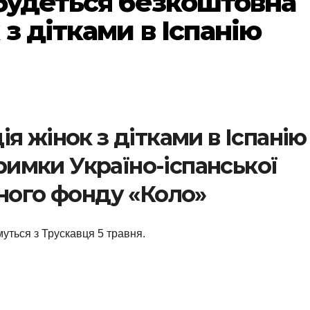
дбудеться безкоштовна
 з дітками в Іспанію
я жінок з дітками в Іспанію
тримки Україно-іспанської
йного фонду «Коло»
уться з Трускавця 5 травня.