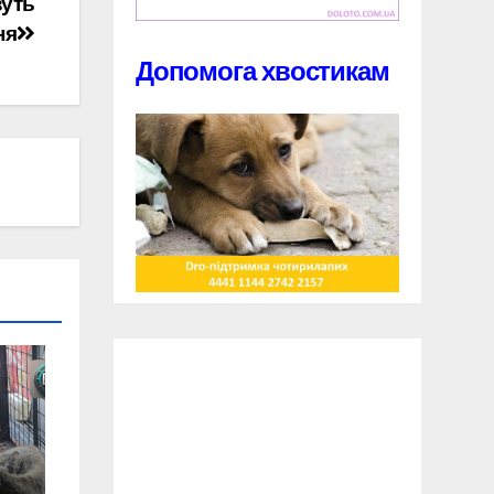
зуть
ня
Допомога хвостикам