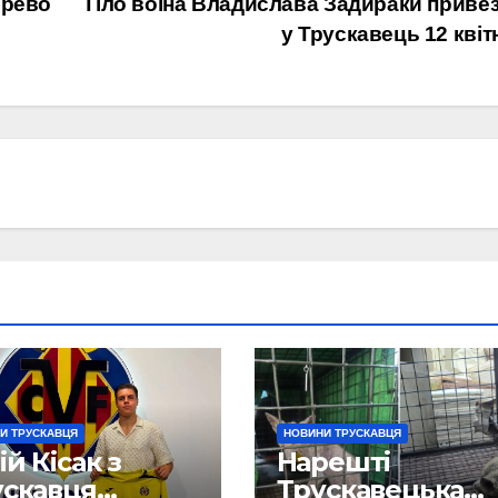
ерево
Тіло воїна Владислава Задираки приве
у Трускавець 12 квіт
И ТРУСКАВЦЯ
НОВИНИ ТРУСКАВЦЯ
й Кісак з
Нарешті
ускавця
Трускавецька