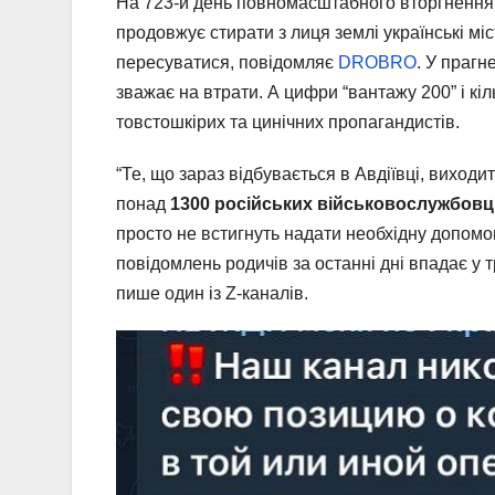
На 723-й день повномасштабного вторгнення р
продовжує стирати з лиця землі українські міс
пересуватися, повідомляє
DROBRO
. У прагн
зважає на втрати. А цифри “вантажу 200” і кі
товстошкірих та цинічних пропагандистів.
“Те, що зараз відбувається в Авдіївці, виходи
понад
1300 російських військовослужбовц
просто не встигнуть надати необхідну допомогу
повідомлень родичів за останні дні впадає у
пише один із Z-каналів.