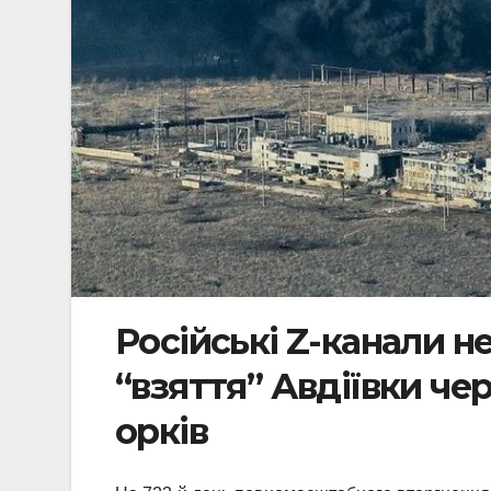
Російські Z-канали н
“взяття” Авдіївки че
орків