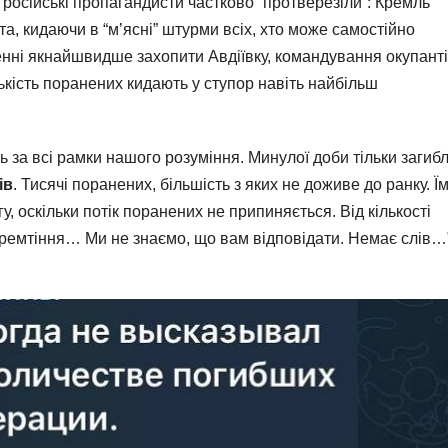
осійські пропагандисти частково “протверезіли”: Кремль
та, кидаючи в “м’ясні” штурми всіх, хто може самостійно
енні якнайшвидше захопити Авдіївку, командування окупанті
лькість поранених кидають у ступор навіть найбільш
ть за всі рамки нашого розуміння. Минулої доби тільки загиб
ів
. Тисячі поранених, більшість з яких не доживе до ранку. Ї
, оскільки потік поранених не припиняється. Від кількості
 тремтіння… Ми не знаємо, що вам відповідати. Немає слів…