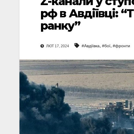
Z-канали у ступ
рф в Авдіївці: 
ранку”
,
,
#Авдіївка
#бої
#фронти
ЛЮТ 17, 2024