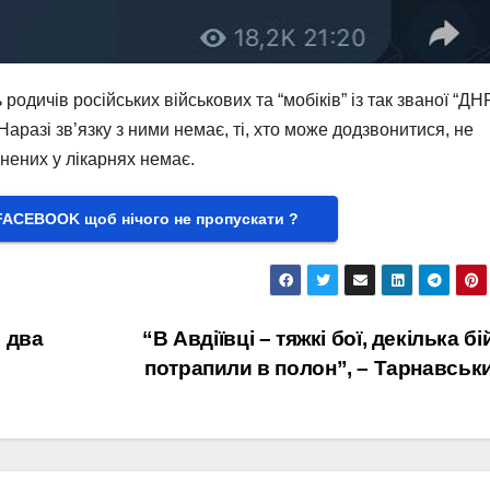
одичів російських військових та “мобіків” із так званої “ДНР
 Наразі зв’язку з ними немає, ті, хто може додзвонитися, не
нених у лікарнях немає.
FACEBOOK щоб нічого не пропускати ?
 два
“В Авдіївці – тяжкі бої, декілька бі
потрапили в полон”, – Тарнавськ