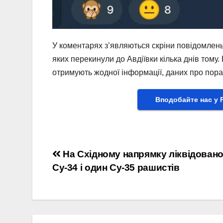
У коментарях з’являються скріни повідомлень р
яких перекинули до Авдіївки кілька днів тому.
отримують жодної інформації, даних про пора
Вподобайте нас у 
Навігація
На Східному напрямку ліквідовано
Су-34 і один Су-35 рашистів
записів