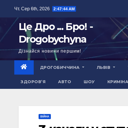
Перейти
Чт. Сер 6th, 2026
2:47:46 AM
до
вмісту
Це Дро ... Бро! -
Drogobychyna
Дізнайся новини першим!
ДРОГОБИЧЧИНА
ЛЬВІВ
ЗДОРОВ’Я
АВТО
ШОУ
КРИМІН
ВІЙНА