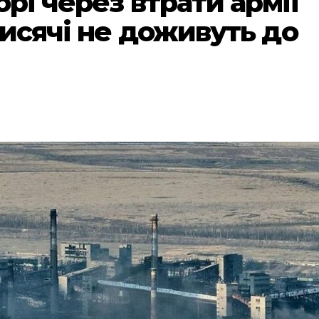
орі через втрати армії
“Тисячі не доживуть до