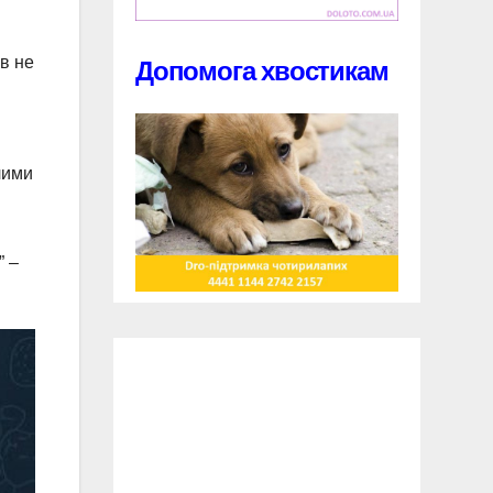
в не
Допомога хвостикам
лими
м
” –