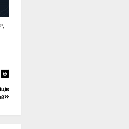
”,
йців
ий