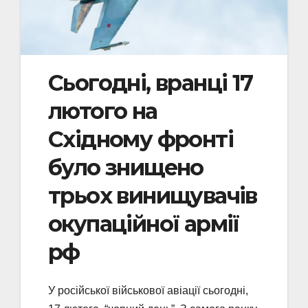
Сьогодні, вранці 17
лютого на
Східному фронті
було знищено
трьох винищувачів
окупаційної армії
рф
У російської військової авіації сьогодні,