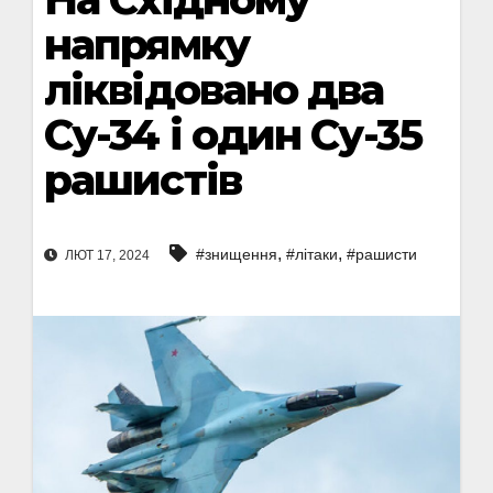
напрямку
ліквідовано два
Су-34 і один Су-35
рашистів
,
,
#знищення
#літаки
#рашисти
ЛЮТ 17, 2024