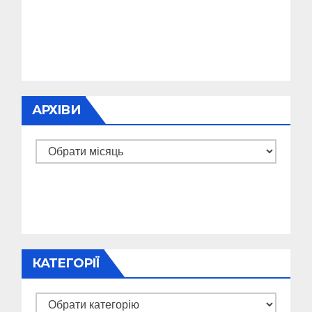
АРХІВИ
Архіви
КАТЕГОРІЇ
Категорії