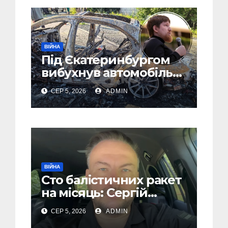
ВІЙНА
Під Єкатеринбургом
вибухнув автомобіль
голови компанії-
СЕР 5, 2026
ADMIN
виробника дронів
“Упир” – перші
подробиці
ВІЙНА
Сто балістичних ракет
на місяць: Сергій
“Флеш” закликав
СЕР 5, 2026
ADMIN
українців готуватися