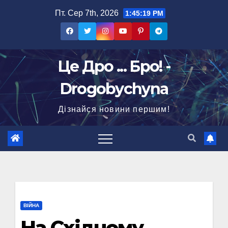
Перейти
Пт. Сер 7th, 2026
1:45:20 PM
до
вмісту
Це Дро ... Бро! -
Drogobychyna
Дізнайся новини першим!
ВІЙНА
На Східному