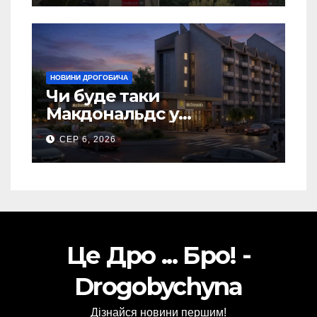
НОВИНИ ДРОГОБИЧА
Чи буде таки
Макдональдс у
Дрогобичі? (Фото)
СЕР 6, 2026
Це Дро ... Бро! -
Drogobychyna
Дізнайся новини першим!