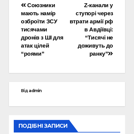
Навігація
Союзники
Z-канали у
мають намір
ступорі через
записів
озброїти ЗСУ
втрати армії рф
тисячами
в Авдіївці:
дронів з ШІ для
“Тисячі не
атак цілей
доживуть до
“роями”
ранку”
Від
admin
ПОДІБНІ ЗАПИСИ