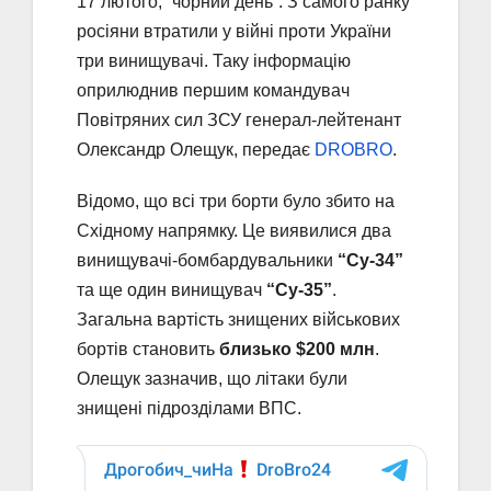
17 лютого, “чорний день”. З самого ранку
росіяни втратили у війні проти України
три винищувачі. Таку інформацію
оприлюднив першим командувач
Повітряних сил ЗСУ генерал-лейтенант
Олександр Олещук, передає
DROBRO
.
Відомо, що всі три борти було збито на
Східному напрямку. Це виявилися два
винищувачі-бомбардувальники
“Су-34”
та ще один винищувач
“Су-35”
.
Загальна вартість знищених військових
бортів становить
близько $200 млн
.
Олещук зазначив, що літаки були
знищені підрозділами ВПС.