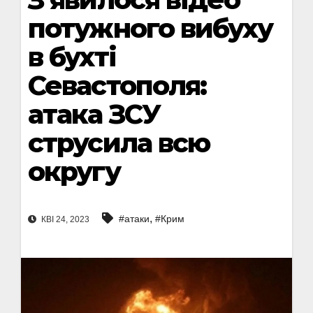
потужного вибуху
в бухті
Севастополя:
атака ЗСУ
струсила всю
округу
,
#атаки
#Крим
КВІ 24, 2023