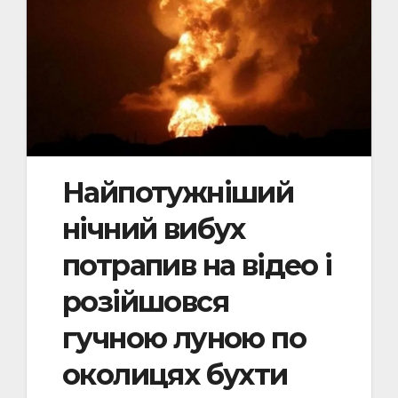
Найпотужніший
нічний вибух
потрапив на відео і
розійшовся
гучною луною по
околицях бухти