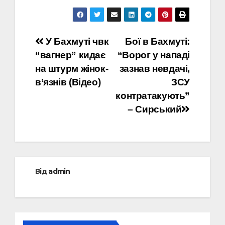
Навігація
У Бахмуті чвк
Бої в Бахмуті:
“вагнер” кидає
“Ворог у нападі
записів
на штурм жінок-
зазнав невдачі,
в’язнів (Відео)
ЗСУ
контратакують”
– Сирський
Від
admin