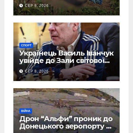
зниклого чоловіка
СЕР 8, 2026
СПОРТ
Українець Василь Іванчук
увійде до Зали світової
шахової слави
СЕР 8, 2026
ВІЙНА
Дрон “Альфи” проник до
Донецького аеропорту та