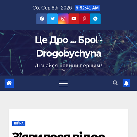
Перейти
Сб. Сер 8th, 2026
9:52:42 AM
до
вмісту
Це Дро ... Бро! -
Drogobychyna
Дізнайся новини першим!
ВІЙНА
З’явилося відео