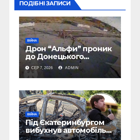
ПОДІБНІ ЗАПИСИ
ВІЙНА
Дрон “Альфи” проник
до Донецького
аеропорту та спалив
СЕР 7, 2026
ADMIN
“Шахед” ще до запуску
ВІЙНА
Під Єкатеринбургом
вибухнув автомобіль
голови компанії-