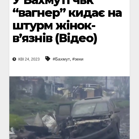
“вагнер” кидає на
штурм жінок-
в’язнів (Відео)
,
#Бахмут
#зеки
КВІ 24, 2023