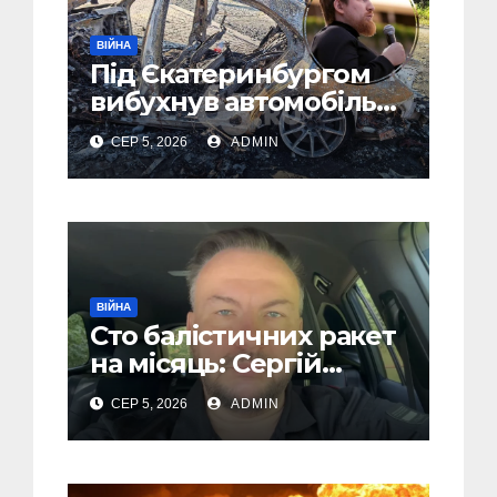
ВІЙНА
Під Єкатеринбургом
вибухнув автомобіль
голови компанії-
СЕР 5, 2026
ADMIN
виробника дронів
“Упир” – перші
подробиці
ВІЙНА
Сто балістичних ракет
на місяць: Сергій
“Флеш” закликав
СЕР 5, 2026
ADMIN
українців готуватися
до гіршого