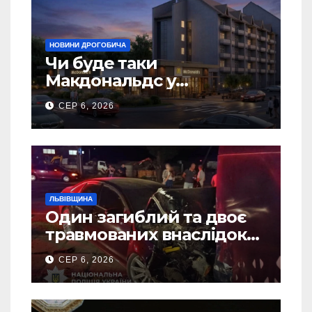
НОВИНИ ДРОГОБИЧА
Чи буде таки
Макдональдс у
Дрогобичі? (Фото)
СЕР 6, 2026
ЛЬВІВЩИНА
Один загиблий та двоє
травмованих внаслідок
ДТП на Самбірщині
СЕР 6, 2026