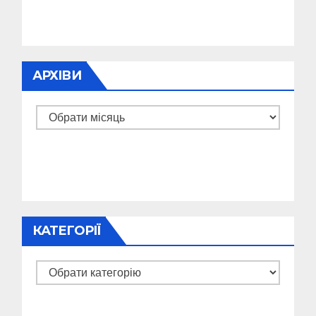
АРХІВИ
Архіви
КАТЕГОРІЇ
Категорії