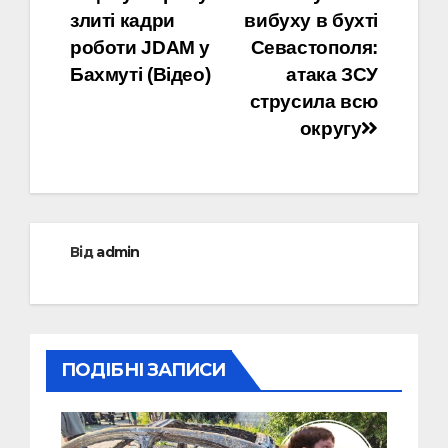
записів
злиті кадри
вибуху в бухті
роботи JDAM у
Севастополя:
Бахмуті (Відео)
атака ЗСУ
струсила всю
округу
Від
admin
ПОДІБНІ ЗАПИСИ