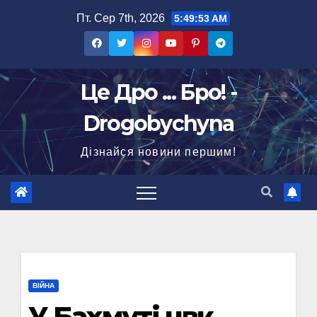
Перейти
Пт. Сер 7th, 2026
5:49:54 AM
до
вмісту
Це Дро ... Бро! -
Drogobychyna
Дізнайся новини першим!
ВІЙНА
У Бахмуті чвк