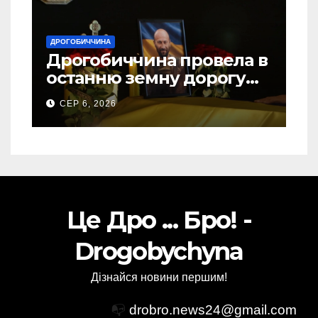
ДРОГОБИЧЧИНА
Дрогобиччина провела в
останню земну дорогу
свого Захисника – Олега
СЕР 6, 2026
Торського
Це Дро ... Бро! -
Drogobychyna
Дізнайся новини першим!
📭
drobro.news24@gmail.com