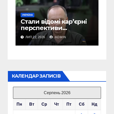
УКРАЇНА
Стали відомі кар’єрні
перспективи
Сирського після
ЛИП 22, 2026
ADMIN
звільнення з посади
Головкому ВСУ
КАЛЕНДАР ЗАПИСІВ
Серпень 2026
Пн
Вт
Ср
Чт
Пт
Сб
Нд