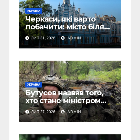
УКРАЇНА
Черкаси, які варто
побачити: місто біля
Дніпра, зелені парки
ЛИП 31, 2026
ADMIN
та місця з особливою
атмосферою
УКРАЇНА
Бутусов назвав того,
хто стане міністром
оборони України, і
ЛИП 27, 2026
ADMIN
пояснив, чому інакше
не може бути