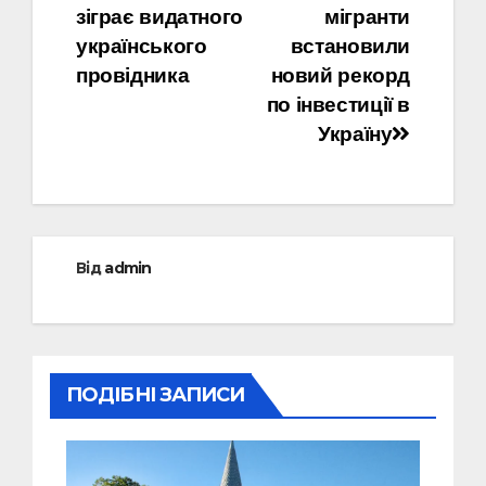
зіграє видатного
мігранти
записів
українського
встановили
провідника
новий рекорд
по інвестиції в
Україну
Від
admin
ПОДІБНІ ЗАПИСИ