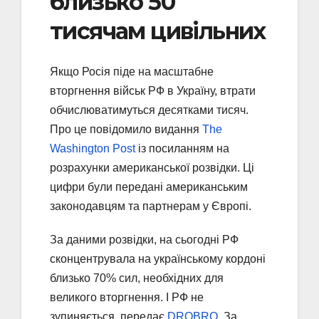
близько 50
тисячам цивільних
Якщо Росія піде на масштабне
вторгнення військ РФ в Україну, втрати
обчислюватимуться десятками тисяч.
Про це повідомило видання
The
Washington Post
із посиланням на
розрахунки американської розвідки. Ці
цифри були передані американським
законодавцям та партнерам у Європі.
За даними розвідки, на сьогодні РФ
сконцентрувала на українському кордоні
близько 70% сил, необхідних для
великого вторгнення. І РФ не
зупиняється, передає
DROBRO
. За