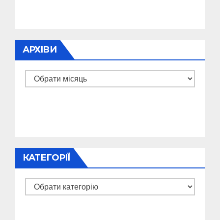
АРХІВИ
Архіви
КАТЕГОРІЇ
Категорії