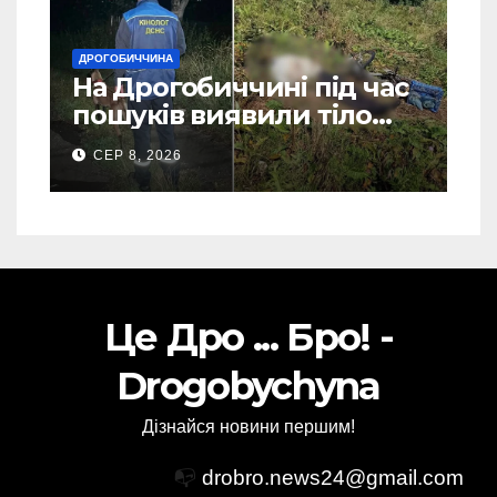
ДРОГОБИЧЧИНА
На Дрогобиччині під час
пошуків виявили тіло
зниклого чоловіка (Фото)
СЕР 8, 2026
Це Дро ... Бро! -
Drogobychyna
Дізнайся новини першим!
📭
drobro.news24@gmail.com