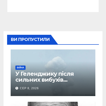
ВИ ПРОПУСТИЛИ
ВІЙНА
У Геленджику після
сильних вибухів
почалася масова
СЕР 8, 2026
евакуація