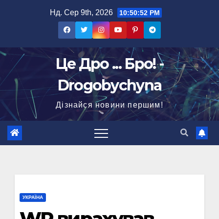
Перейти
Нд. Сер 9th, 2026
10:50:53 PM
до
вмісту
Це Дро ... Бро! -
Drogobychyna
Дізнайся новини першим!
УКРАЇНА
WP вирахував