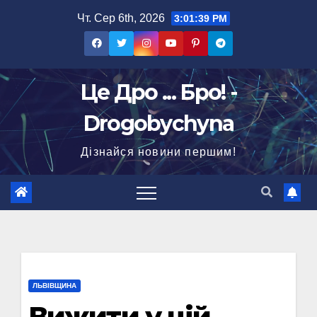
Перейти
Чт. Сер 6th, 2026
3:01:40 PM
до
вмісту
Це Дро ... Бро! -
Drogobychyna
Дізнайся новини першим!
ЛЬВІВЩИНА
Вижити у цій