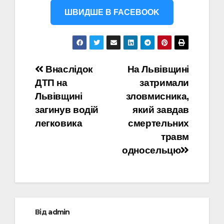
ШВИДШЕ В FACEBOOK
Навігація
Внаслідок
На Львівщині
ДТП на
затримали
записів
Львівщині
зловмисника,
загинув водій
який завдав
легковика
смертельних
травм
односельцю
Від
admin