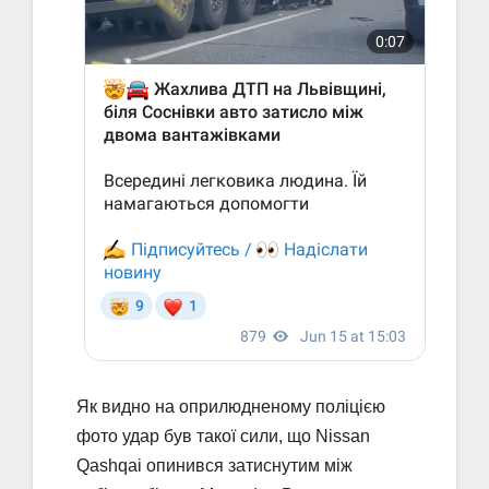
Як видно на оприлюдненому поліцією
фото удар був такої сили, що Nissan
Qashqai опинився затиснутим між