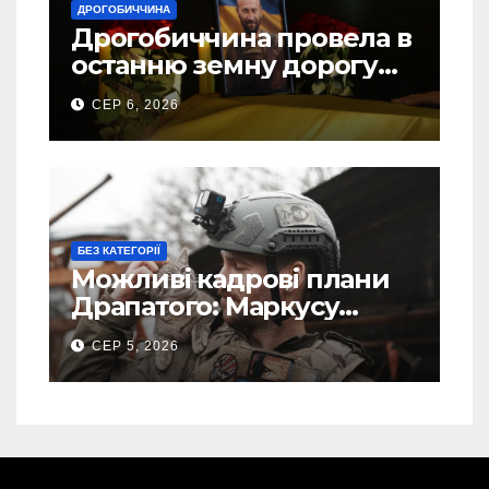
ДРОГОБИЧЧИНА
Дрогобиччина провела в
останню земну дорогу
свого Захисника – Олега
СЕР 6, 2026
Торського
БЕЗ КАТЕГОРІЇ
Можливі кадрові плани
Драпатого: Маркусу
пророкують важливу
СЕР 5, 2026
посаду у ЗСУ