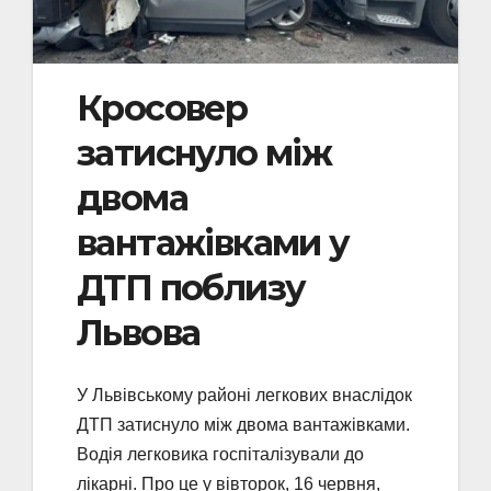
Кросовер
затиснуло між
двома
вантажівками у
ДТП поблизу
Львова
У Львівському районі легкових внаслідок
ДТП затиснуло між двома вантажівками.
Водія легковика госпіталізували до
лікарні. Про це у вівторок, 16 червня,