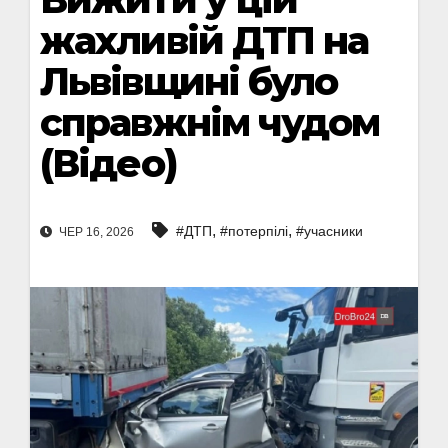
жахливій ДТП на
Львівщині було
справжнім чудом
(Відео)
,
,
#ДТП
#потерпілі
#учасники
ЧЕР 16, 2026