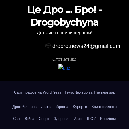
Це Дро ... Бро! -
Drogobychyna
Дізнайся новини першим!
📭
drobro.news24@gmail.com
Статистика
Сайт працює на WordPress
|
Тема:Newsup за
Themeansar
.
Дрогобиччина
Львів
Україна
Курорти
Криптовалюти
Світ
Війна
Спорт
Здоров’я
Авто
ШОУ
Кримінал