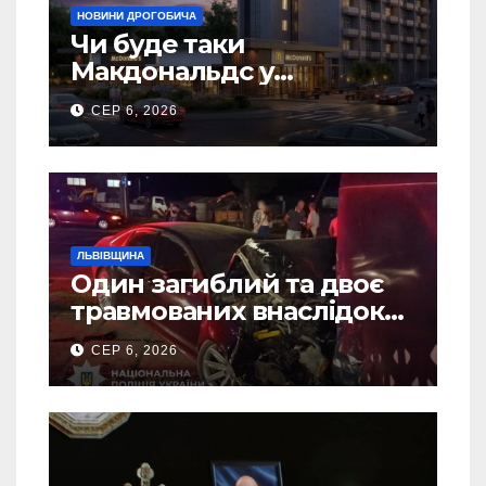
НОВИНИ ДРОГОБИЧА
Чи буде таки
Макдональдс у
Дрогобичі? (Фото)
СЕР 6, 2026
ЛЬВІВЩИНА
Один загиблий та двоє
травмованих внаслідок
ДТП на Самбірщині
СЕР 6, 2026