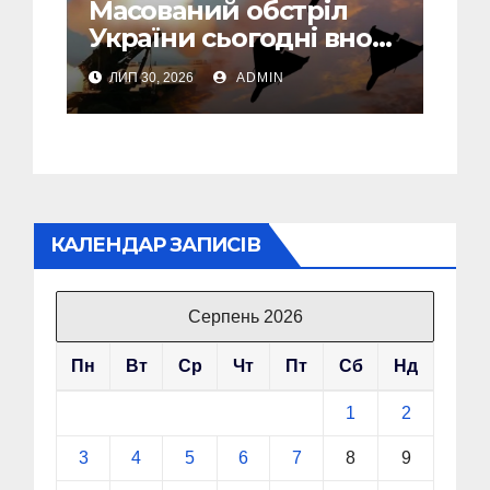
Масований обстріл
України сьогодні вночі:
У Львові пошкоджені
ЛИП 30, 2026
ADMIN
дві багатоповерхівки
КАЛЕНДАР ЗАПИСІВ
Серпень 2026
Пн
Вт
Ср
Чт
Пт
Сб
Нд
1
2
3
4
5
6
7
8
9