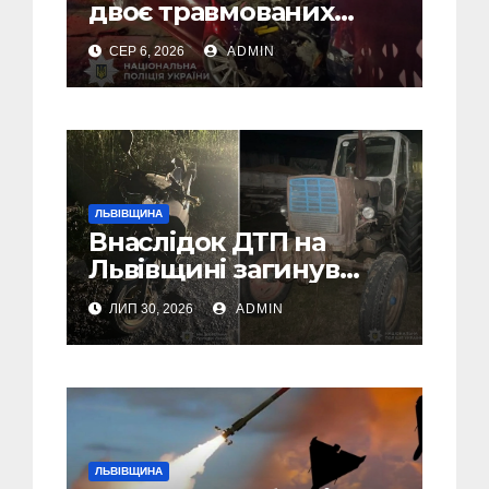
двоє травмованих
внаслідок ДТП на
СЕР 6, 2026
ADMIN
Самбірщині
ЛЬВІВЩИНА
Внаслідок ДТП на
Львівщині загинув
малолітній водій
ЛИП 30, 2026
ADMIN
скутера, а
неповнолітній
пасажир травмований
ЛЬВІВЩИНА