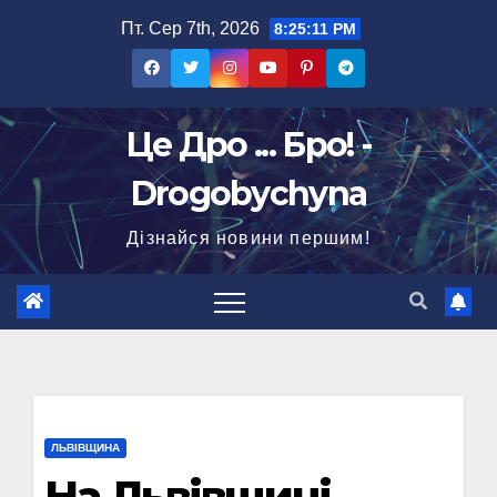
Перейти
Пт. Сер 7th, 2026
8:25:12 PM
до
вмісту
Це Дро ... Бро! -
Drogobychyna
Дізнайся новини першим!
ЛЬВІВЩИНА
На Львівщині