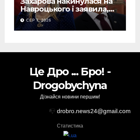
Захарова накинулася на
Навроцького і заявила,
що Польща зобов’язана
СЕР 7, 2026
існуванням Сталіну
Це Дро ... Бро! -
Drogobychyna
Дізнайся новини першим!
📭
drobro.news24@gmail.com
Статистика