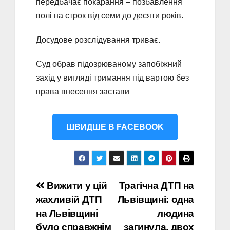
передбачає покарання – позбавлення
волі на строк від семи до десяти років.
Досудове розслідування триває.
Суд обрав підозрюваному запобіжний
захід у вигляді тримання під вартою без
права внесення застави
ШВИДШЕ В FACEBOOK
Навігація
Вижити у цій
Трагічна ДТП на
жахливій ДТП
Львівщині: одна
записів
на Львівщині
людина
було справжнім
загинула, двох