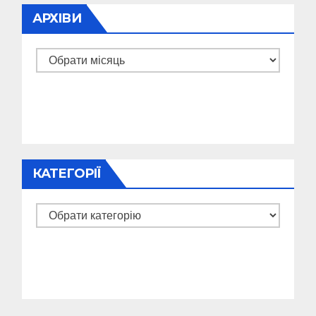
АРХІВИ
Архіви
КАТЕГОРІЇ
Категорії