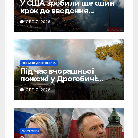
У США зробили ще один
крок до введення
“пекельних санкцій”
СЕР 7, 2026
проти Росії
НОВИНИ ДРОГОБИЧА
Під час вчорашньої
пожежі у Дрогобичі:
“врятовано” 4 гаражі
СЕР 7, 2026
(Відео)
МОСКОВІЯ