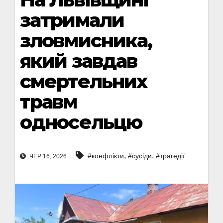
затримали
зловмисника,
який завдав
смертельних
травм
односельцю
,
,
#конфлікти
#сусіди
#трагедії
ЧЕР 16, 2026