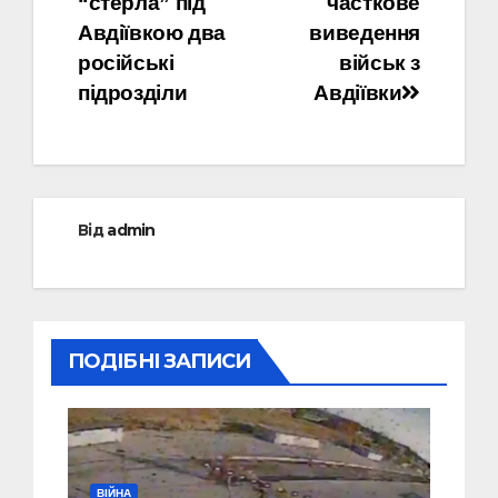
“стерла” під
часткове
записів
Авдіївкою два
виведення
російські
військ з
підрозділи
Авдіївки
Від
admin
ПОДІБНІ ЗАПИСИ
ВІЙНА