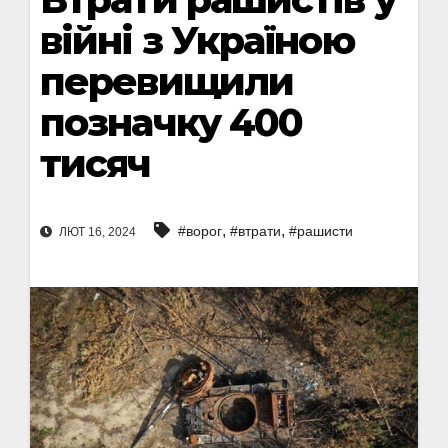
війні з Україною
перевищили
позначку 400
тисяч
,
,
#ворог
#втрати
#рашисти
ЛЮТ 16, 2024