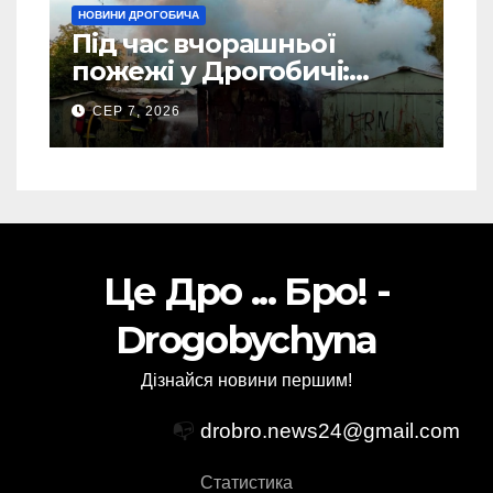
НОВИНИ ДРОГОБИЧА
Під час вчорашньої
пожежі у Дрогобичі:
“врятовано” 4 гаражі
СЕР 7, 2026
(Відео)
Це Дро ... Бро! -
Drogobychyna
Дізнайся новини першим!
📭
drobro.news24@gmail.com
Статистика