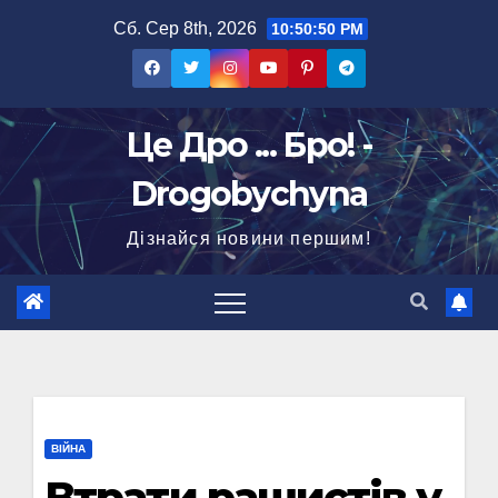
Перейти
Сб. Сер 8th, 2026
10:50:51 PM
до
вмісту
Це Дро ... Бро! -
Drogobychyna
Дізнайся новини першим!
ВІЙНА
Втрати рашистів у