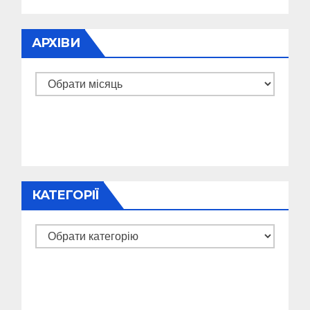
АРХІВИ
Архіви
КАТЕГОРІЇ
Категорії