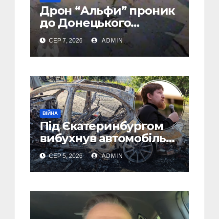
Дрон “Альфи” проник
до Донецького
аеропорту та спалив
СЕР 7, 2026
ADMIN
“Шахед” ще до запуску
ВІЙНА
Під Єкатеринбургом
вибухнув автомобіль
голови компанії-
СЕР 5, 2026
ADMIN
виробника дронів
“Упир” – перші
подробиці