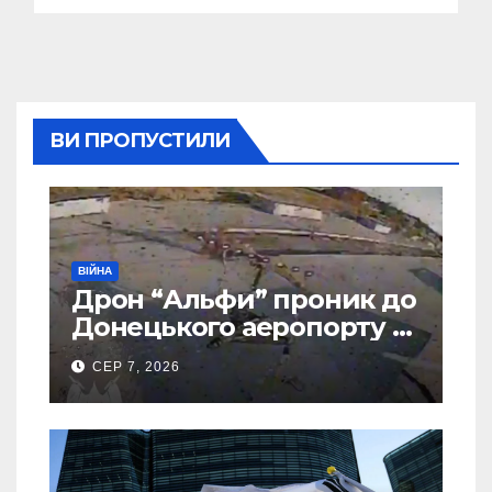
ВИ ПРОПУСТИЛИ
ВІЙНА
Дрон “Альфи” проник до
Донецького аеропорту та
спалив “Шахед” ще до
СЕР 7, 2026
запуску