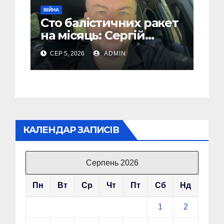
ВІЙНА
Сто балістичних ракет
на місяць: Сергій
“Флеш” закликав
СЕР 5, 2026
ADMIN
українців готуватися
до гіршого
КАЛЕНДАР ЗАПИСІВ
Серпень 2026
Пн
Вт
Ср
Чт
Пт
Сб
Нд
1
2