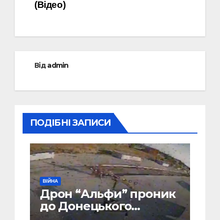
(Відео)
Від
admin
ПОДІБНІ ЗАПИСИ
ВІЙНА
Дрон “Альфи” проник
до Донецького
аеропорту та спалив