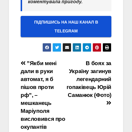
коментувала пригоду.
ПІДПИШИСЬ НА НАШ КАНАЛ В
ТELEGRAM
Навігація
”Якби мені
В боях за
дали в руки
Україну загинув
записів
автомат, я б
легендарний
пішов проти
гопаківець Юрій
рф”, –
Саманюк (Фото)
мешканець
Маріуполя
висловився про
окупантів