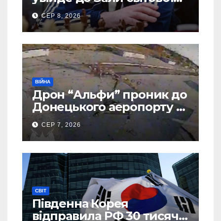
шахової слави
СЕР 8, 2026
ВІЙНА
Дрон “Альфи” проник до
Донецького аеропорту та
спалив “Шахед” ще до
СЕР 7, 2026
запуску
СВІТ
Південна Корея
відправила РФ 30 тисяч