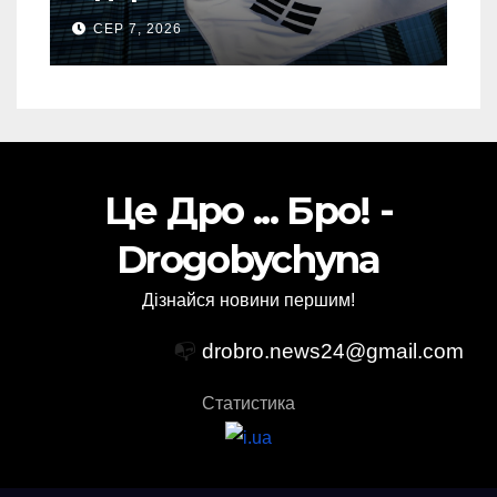
тонн авіапалива
СЕР 7, 2026
Це Дро ... Бро! -
Drogobychyna
Дізнайся новини першим!
📭
drobro.news24@gmail.com
Статистика