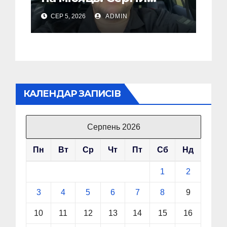
“Флеш” закликав
СЕР 5, 2026
ADMIN
українців готуватися
до гіршого
КАЛЕНДАР ЗАПИСІВ
Серпень 2026
Пн
Вт
Ср
Чт
Пт
Сб
Нд
1
2
3
4
5
6
7
8
9
10
11
12
13
14
15
16