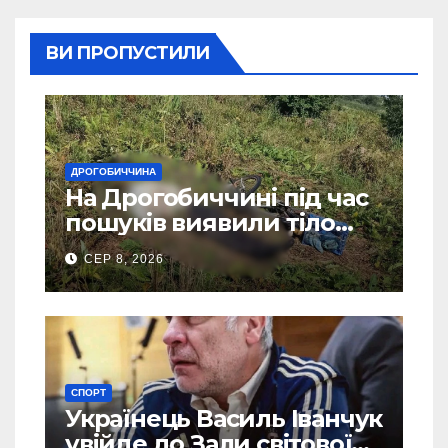
ВИ ПРОПУСТИЛИ
ДРОГОБИЧЧИНА
На Дрогобиччині під час
пошуків виявили тіло
зниклого чоловіка
СЕР 8, 2026
СПОРТ
Українець Василь Іванчук
увійде до Зали світової