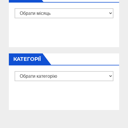
Архіви
КАТЕГОРІЇ
Категорії