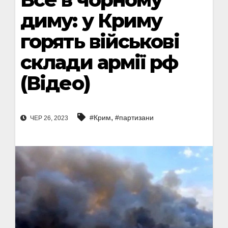
диму: у Криму
горять військові
склади армії рф
(Відео)
,
#Крим
#партизани
ЧЕР 26, 2023