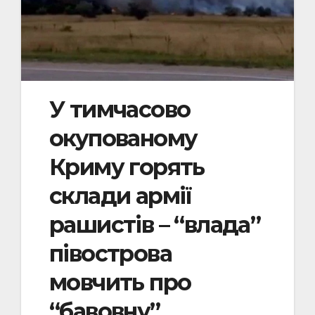
У тимчасово
окупованому
Криму горять
склади армії
рашистів – “влада”
півострова
мовчить про
“бавовну”