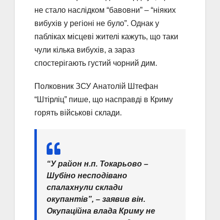
не стало наслідком “бавовни” – “ніяких
вибухів у регіоні не було”. Однак у
пабліках місцеві жителі кажуть, що таки
чули кілька вибухів, а зараз
спостерігають густий чорний дим.
Полковник ЗСУ Анатолій Штефан
“Штірліц” пише, що насправді в Криму
горять військові склади.
“У район н.п. Токарьово –
Шубіно несподівано
спалахнули склади
окупантів”, – заявив він.
Окупаційна влада Криму не