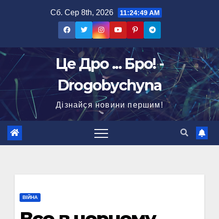
Перейти
Сб. Сер 8th, 2026
11:24:50 AM
до
вмісту
Це Дро ... Бро! -
Drogobychyna
Дізнайся новини першим!
ВІЙНА
Все в чорному