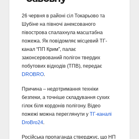
26 червня в районі сіл Токарьово та
Шубіне на півночі анексованого
півострова спалахнула масштабна
пожежа. Як повідомляє місцевий ТГ-
канал “ПП Крим”, палає
законсервований полігон твердих
побутових відходів (ТПВ), передає
DROBRO
.
Причина – недотримання техніки
безпеки, а точніше складування сухих
гілок біля кордонів полігону. Відео
пожежі можна переглянути у
ТГ-каналі
DroBro24
.
Російська пропаганда стверджує, що НП