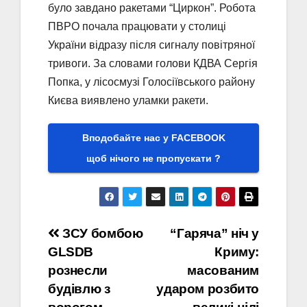
було завдано ракетами “Циркон”. Робота
ПВРО почала працювати у столиці
України відразу після сигналу повітряної
тривоги. За словами голови КДВА Сергія
Попка, у лісосмузі Голосіївського району
Києва виявлено уламки ракети.
Вподобайте нас у FACEBOOK
щоб нічого не пропускати ?
Навігація
ЗСУ бомбою
“Гаряча” ніч у
GLSDB
Криму:
записів
рознесли
масованим
будівлю з
ударом розбито