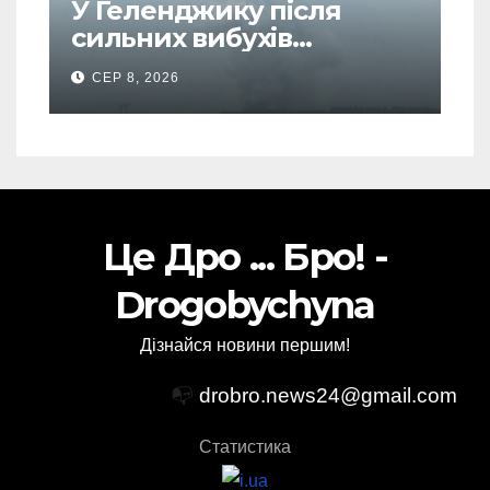
У Геленджику після
сильних вибухів
почалася масова
СЕР 8, 2026
евакуація
Це Дро ... Бро! -
Drogobychyna
Дізнайся новини першим!
📭
drobro.news24@gmail.com
Статистика