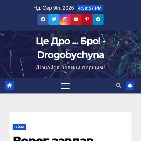
Перейти
Нд. Сер 9th, 2026
4:39:59 PM
до
вмісту
Це Дро ... Бро! -
Drogobychyna
Дізнайся новини першим!
ВІЙНА
Ворог завдав