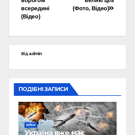
ворогом
великі цілі
всередині
(Фото, Відео)
(Відео)
Від
admin
ПОДІБНІ ЗАПИСИ
ВІЙНА
Україна вже має