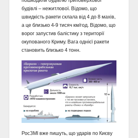
пошкодили будівлю триповерхової
будівлі – нежитлової. Відомо, що
швидкість ракети склала від 4 до 8 махів,
а це близько 4-9 тисяч км/год. Відомо, що
ворог запустив балістику з території
окупованого Криму. Вага однієї ракети
становить близько 4 тонн.
РосЗМІ вже пишуть, що ударів по Києву