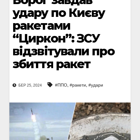
удару по Києву
ракетами
“Циркон”: ЗСУ
відзвітували про
збиття ракет
,
,
#ППО
#ракети
#удари
БЕР 25, 2024