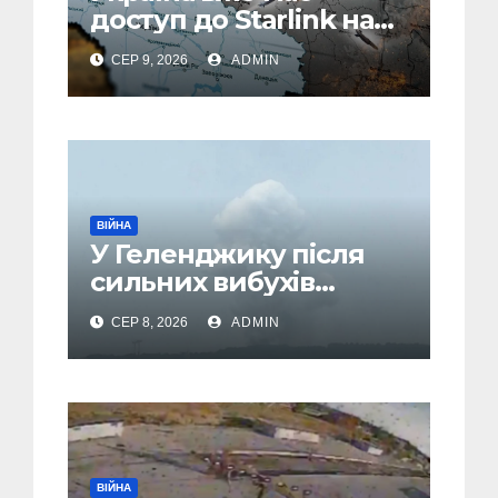
доступ до Starlink над
територією Росії: в
СЕР 9, 2026
ADMIN
одній спеціальній зоні
– ЗМІ
ВІЙНА
У Геленджику після
сильних вибухів
почалася масова
СЕР 8, 2026
ADMIN
евакуація
ВІЙНА