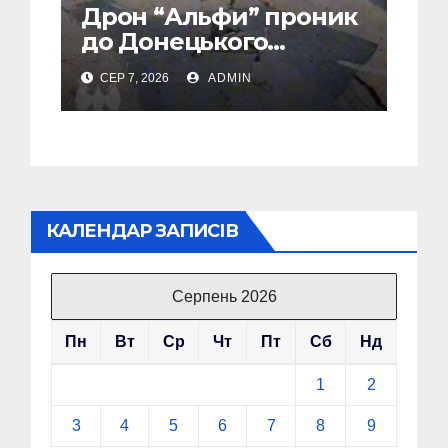
Дрон “Альфи” проник
до Донецького
аеропорту та спалив
СЕР 7, 2026
ADMIN
“Шахед” ще до запуску
КАЛЕНДАР ЗАПИСІВ
Серпень 2026
Пн
Вт
Ср
Чт
Пт
Сб
Нд
1
2
3
4
5
6
7
8
9