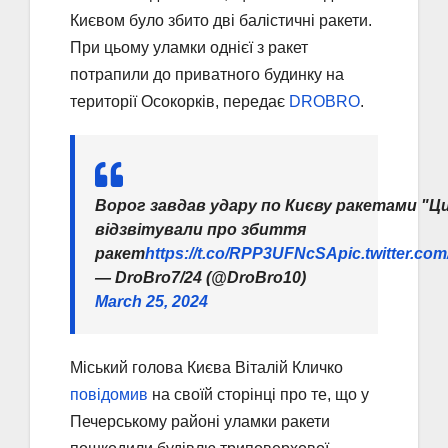
Києвом було збито дві балістичні ракети.
При цьому уламки однієї з ракет
потрапили до приватного будинку на
території Осокорків, передає
DROBRO
.
Ворог завдав удару по Києву ракетами "Ц
відзвітували про збиття
ракет
https://t.co/RPP3UFNcSA
pic.twitter.c
— DroBro7/24 (@DroBro10)
March 25, 2024
Міський голова Києва Віталій Кличко
повідомив
на своїй сторінці про те, що у
Печерському районі уламки ракети