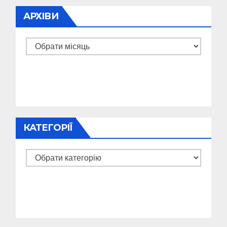
АРХІВИ
Архіви
КАТЕГОРІЇ
Категорії