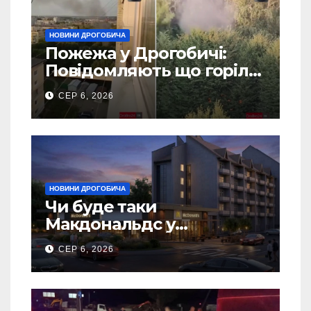
НОВИНИ ДРОГОБИЧА
Пожежа у Дрогобичі:
Повідомляють що горіло
5 гаражів (Відео)
СЕР 6, 2026
НОВИНИ ДРОГОБИЧА
Чи буде таки
Макдональдс у
Дрогобичі? (Фото)
СЕР 6, 2026