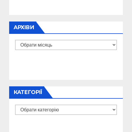
АРХІВИ
Архіви
КАТЕГОРІЇ
Категорії