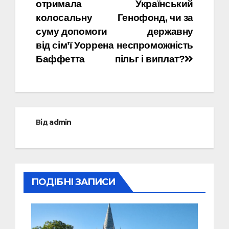
отримала
Український
записів
колосальну
Генофонд, чи за
суму допомоги
державну
від сім’ї Уоррена
неспроможність
Баффетта
пільг і виплат?
Від
admin
ПОДІБНІ ЗАПИСИ