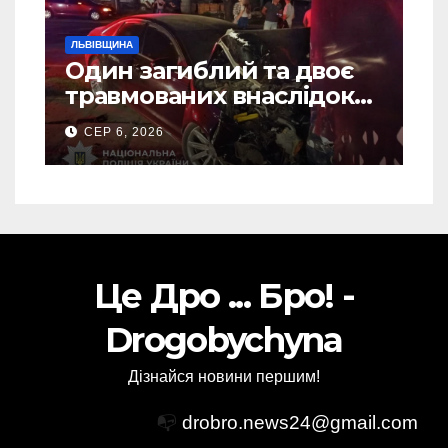
ЛЬВІВЩИНА
Один загиблий та двоє
травмованих внаслідок
ДТП на Самбірщині
СЕР 6, 2026
Це Дро ... Бро! -
Drogobychyna
Дізнайся новини першим!
📭
drobro.news24@gmail.com