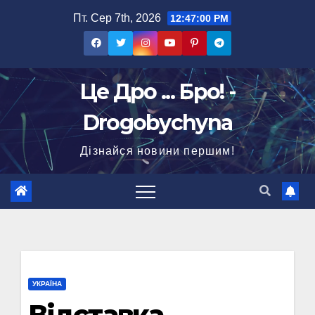
Перейти
Пт. Сер 7th, 2026
12:47:01 PM
до
вмісту
Це Дро ... Бро! -
Drogobychyna
Дізнайся новини першим!
УКРАЇНА
Відставка