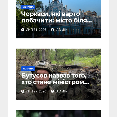
УКРАЇНА
Черкаси, які варто
побачити: місто біля
Дніпра, зелені парки
ЛИП 31, 2026
ADMIN
та місця з особливою
атмосферою
УКРАЇНА
Бутусов назвав того,
хто стане міністром
оборони України, і
ЛИП 27, 2026
ADMIN
пояснив, чому інакше
не може бути