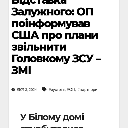
Залужного: ОП
поінформував
США про плани
звільнити
Головкому ЗСУ –
ЗМІ
,
,
#зустрічі
#ОП
#партнери
ЛЮТ 3, 2024
У Білому домі