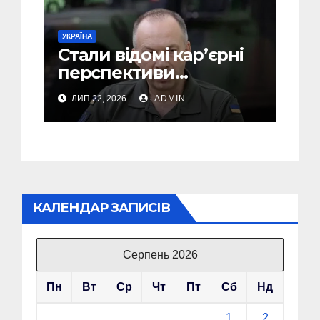
УКРАЇНА
Стали відомі кар’єрні
перспективи
Сирського після
ЛИП 22, 2026
ADMIN
звільнення з посади
Головкому ВСУ
КАЛЕНДАР ЗАПИСІВ
Серпень 2026
Пн
Вт
Ср
Чт
Пт
Сб
Нд
1
2