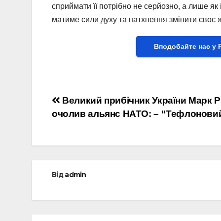
сприймати її потрібно не серйозно, а лише як
матиме сили духу та натхнення змінити своє 
Вподобайте нас у 
Навігація
Великий прибічник України Марк 
очолив альянс НАТО: – “Тефлонови
записів
Від
admin