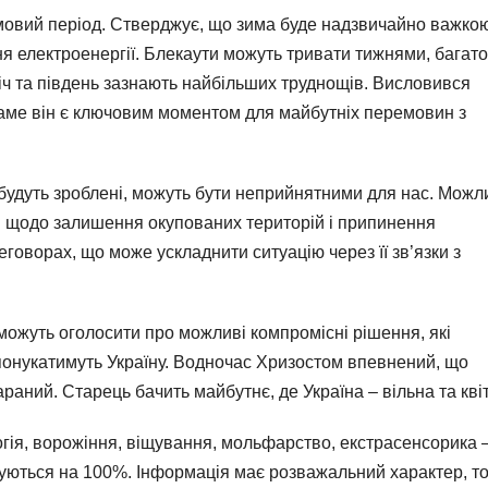
мовий період. Стверджує, що зима буде надзвичайно важко
ня електроенергії. Блекаути можуть тривати тижнями, багато
ніч та південь зазнають найбільших труднощів. Висловився
 саме він є ключовим моментом для майбутніх перемовин з
 будуть зроблені, можуть бути неприйнятними для нас. Можл
 щодо залишення окупованих територій і припинення
реговорах, що може ускладнити ситуацію через її зв’язки з
 можуть оголосити про можливі компромісні рішення, які
 спонукатимуть Україну. Водночас Хризостом впевнений, що
араний. Старець бачить майбутнє, де Україна – вільна та кві
логія, ворожіння, віщування, мольфарство, екстрасенсорика 
уються на 100%. Інформація має розважальний характер, т