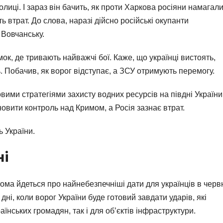
иці. І зараз він бачить, як проти Харкова росіяни намагал
ь втрат. До слова, наразі дійсно російські окупанти
 Вовчанську.
ок, де тривають найважчі бої. Каже, що українці вистоять,
. Побачив, як ворог відступає, а ЗСУ отримують перемогу.
ми стратегіями захисту водних ресурсів на півдні України.
новити контроль над Кримом, а Росія зазнає втрат.
 України.
ні
ма йдеться про найнебезпечніші дати для українців в червн
 дні, коли ворог України буде готовий завдати ударів, які
аїнських громадян, так і для об’єктів інфраструктури.