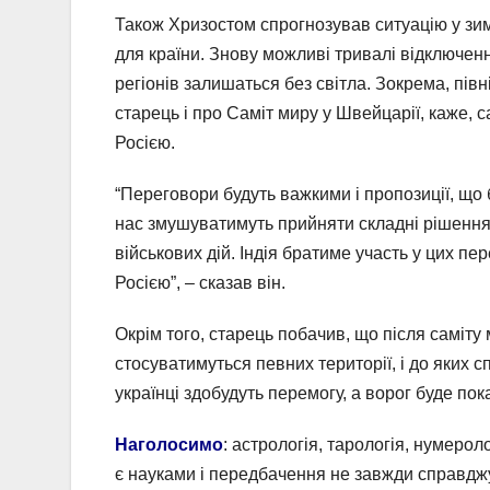
Також Хризостом спрогнозував ситуацію у зи
для країни. Знову можливі тривалі відключен
регіонів залишаться без світла. Зокрема, пів
старець і про Саміт миру у Швейцарії, каже,
Росією.
“Переговори будуть важкими і пропозиції, що
нас змушуватимуть прийняти складні рішення
військових дій. Індія братиме участь у цих пе
Росією”, – сказав він.
Окрім того, старець побачив, що після саміту
стосуватимуться певних території, і до яких
українці здобудуть перемогу, а ворог буде пок
Наголосимо
: астрологія, тарологія, нумеро
є науками і передбачення не завжди справдж