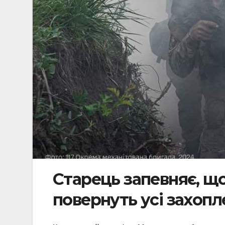
Старець запевняє, що
повернуть усі захопл