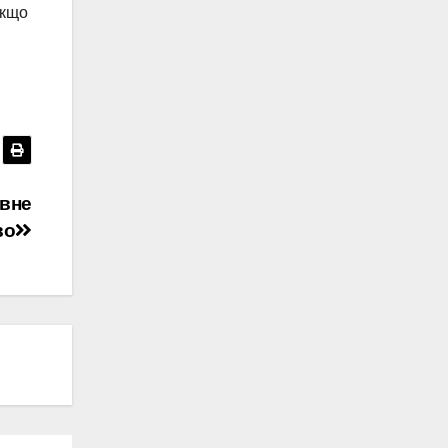
якщо
овне
во