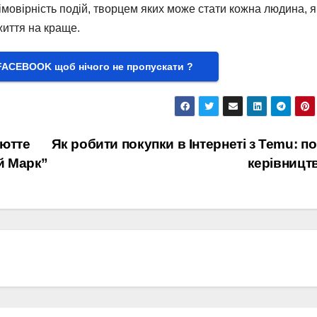
 імовірність подій, творцем яких може стати кожна людина, 
життя на краще.
FACEBOOK щоб нічого не пропускати ?
Рютте
Як робити покупки в Інтернеті з Temu: п
й Марк”
керівницт