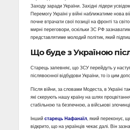
Заходу заради України. Західні лідери усвід
Перемогу Україні у війні наближатиме нова ві
почне втрачати свої позиції на фронті та сві
мирні переговори, оскільки ЗС РФ зазнаватим
представлятиме молодий політик, який підпи
Що буде з Україною піс
Старець запевняє, що ЗСУ перейдуть у наступ
післявоєнної відбудови України, то із цим доп
Після війни, за словами Модеста, в Україні та
які скерують нашу країну на шлях процвітанн
стабільною та безпечною, а військові злочинці
Інший
старець Нафанаїл
, який переконує, щ
відкрито, що на українців чекає далі. Він за