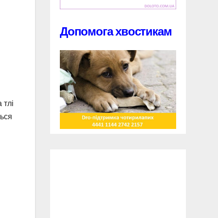
Допомога хвостикам
 тлі
ться
і