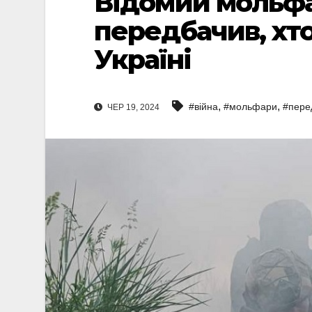
Відомий мольфа
передбачив, хто
Україні
,
,
#війна
#мольфари
#пере
ЧЕР 19, 2024