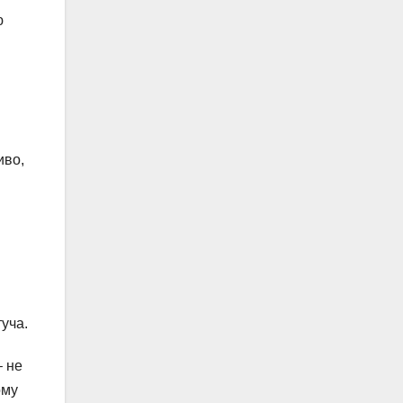
ю
иво,
туча.
– не
ому