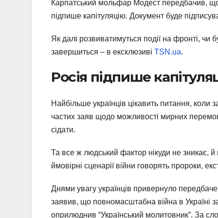
Карпатський мольфар Модест передбачив, що
підпише капітуляцію. Документ буде підписув
Як далі розвиватимуться події на фронті, чи б
завершиться – в ексклюзиві
TSN.ua
.
Росія підпише капітуля
Найбільше українців цікавить питання, коли зак
частих заяв щодо можливості мирних перемови
сідати.
Та все ж людський фактор нікуди не зникає, й
ймовірні сценарії війни говорять пророки, ек
Днями увагу українців привернуло передбаче
заявив, що повномасштабна війна в Україні з
оприлюднив “Український молитовник”. За сло