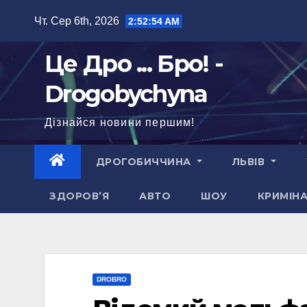
Перейти
Чт. Сер 6th, 2026
2:52:55 AM
до
вмісту
Це Дро ... Бро! -
Drogobychyna
Дізнайся новини першим!
ДРОГОБИЧЧИНА
ЛЬВІВ
ЗДОРОВ’Я
АВТО
ШОУ
КРИМІН
DROBRO