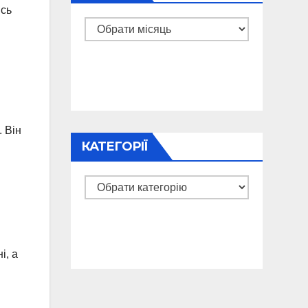
ись
Архіви
 Він
КАТЕГОРІЇ
Категорії
і, а