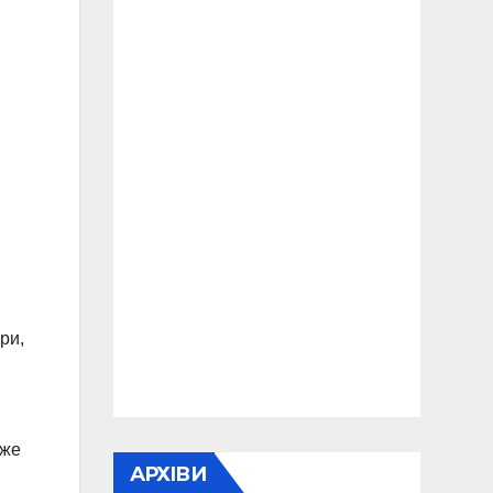
ри,
аже
АРХІВИ