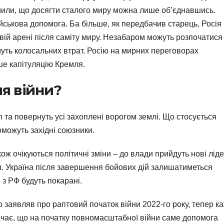
омили, що досягти сталого миру можна лише об’єднавшись.
йськова допомога. Ба більше, як передбачив старець, Росія
товій арені після саміту миру. Незабаром можуть розпочатися
уть колосальних втрат. Росію на мирних переговорах
ше капітуляцію Кремля.
ля війни?
 та повернуть усі захоплені ворогом землі. Що стосується
оможуть західні союзники.
кож очікуються політичні зміни – до влади прийдуть нові ліде
я. Україна після завершення бойових дій залишатиметься
 з РФ будуть покарані.
о заявляв про раптовий початок війни 2022-го року, тепер к
значає, що на початку повномасштабної війни саме допомога