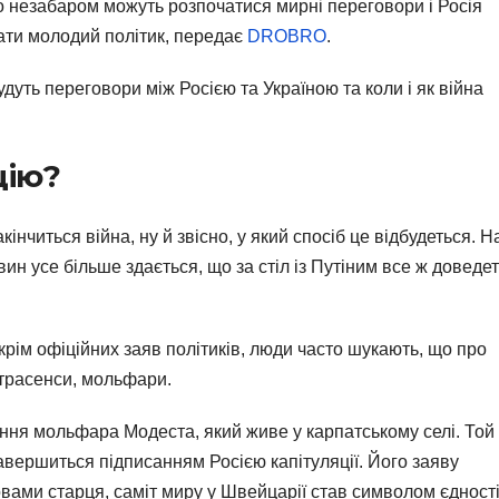
 незабаром можуть розпочатися мирні переговори і Росія
ати молодий політик, передає
DROBRO
.
удуть переговори між Росією та Україною та коли і як війна
цію?
інчиться війна, ну й звісно, у який спосіб це відбудеться. На
н усе більше здається, що за стіл із Путіним все ж доведе
 крім офіційних заяв політиків, люди часто шукають, що про
страсенси, мольфари.
ння мольфара Модеста, який живе у карпатському селі. Той
авершиться підписанням Росією капітуляції. Його заяву
вами старця, саміт миру у Швейцарії став символом єдност