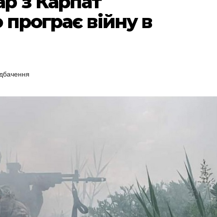
р з Карпат
 програє війну в
дбачення