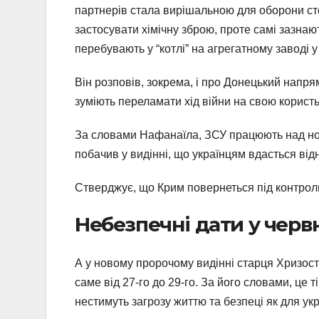
партнерів стала вирішальною для оборони стол
застосувати хімічну зброю, проте самі зазнают
перебувають у “котлі” на агрегатному заводі у
Він розповів, зокрема, і про Донецький напрям
зуміють переламати хід війни на свою користь
За словами Нафанаїла, ЗСУ працюють над нови
побачив у видінні, що українцям вдасться від
Стверджує, що Крим повернеться під контроль
Небезпечні дати у черв
А у новому пророчому видінні старця Хризосто
саме від 27-го до 29-го. За його словами, це ті
нестимуть загрозу життю та безпеці як для укр